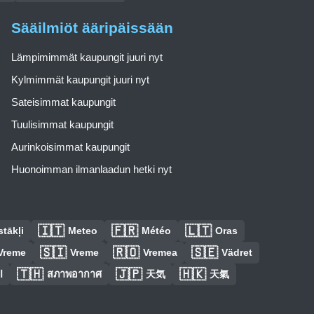
Sääilmiöt ääripäissään
Lämpimimmät kaupungit juuri nyt
Kylmimmät kaupungit juuri nyt
Sateisimmat kaupungit
Tuulisimmat kaupungit
Aurinkoisimmat kaupungit
Huonoimman ilmanlaadun hetki nyt
🇮🇹
🇫🇷
🇱🇹
tākļi
Meteo
Météo
Oras
🇸🇮
🇷🇴
🇸🇪
Vreme
Vreme
Vremea
Vädret
🇹🇭
🇯🇵
🇭🇰
ا
สภาพอากาศ
天気
天氣