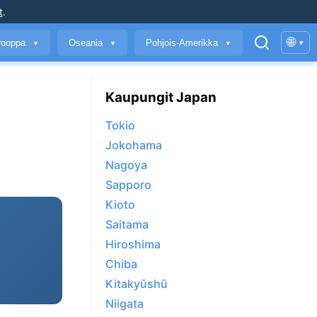
t
.
🌐
rooppa
Oseania
Pohjois-Amerikka
▾
▼
▼
▼
Kaupungit Japan
Tokio
Jokohama
Nagoya
Sapporo
Kioto
Saitama
Hiroshima
Chiba
Kitakyūshū
Niigata