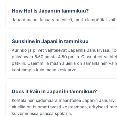
How Hot Is Japani in tammikuu?
Japani-maan January on viileä, mutta lämpötilat vaiht
Sunshine in Japani in tammikuu
Aurinko ja pilvet vaihtelevat Japanilla Januaryssa: T
päivänvalo 6:50 amsta 4:50 pmiin. Olosuhteet vaihtele
pätkiin. Useimmilla maan alueilla on samanlainen vaih
kosteampia kuin maan keskiarvo.
Does It Rain In Japani In tammikuu?
Kohtalainen sademäärä määrittelee Japanin January: 
alueilla on huomattavasti kosteampaa, erityisesti rann
kuivemmassa päässä spektriä.