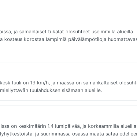
a, ja samanlaiset tukalat olosuhteet useimmilla alueilla.
, ja kosteus korostaa lämpimiä päivälämpötiloja huomattavas
eskituuli on 19 km/h, ja maassa on samankaltaiset olosuht
miellyttävän tuulahduksen sisämaan alueille.
ssa on keskimäärin 1.4 lumipäivää, ja korkeammilla alueilla
a lyhytkestoista, ja suurimmassa osassa maata sataa edellee