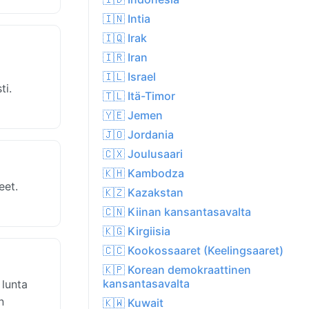
🇮🇳 Intia
🇮🇶 Irak
🇮🇷 Iran
🇮🇱 Israel
ti.
🇹🇱 Itä-Timor
🇾🇪 Jemen
🇯🇴 Jordania
🇨🇽 Joulusaari
🇰🇭 Kambodza
eet.
🇰🇿 Kazakstan
🇨🇳 Kiinan kansantasavalta
🇰🇬 Kirgiisia
🇨🇨 Kookossaaret (Keelingsaaret)
🇰🇵 Korean demokraattinen
kansantasavalta
 lunta
n
🇰🇼 Kuwait