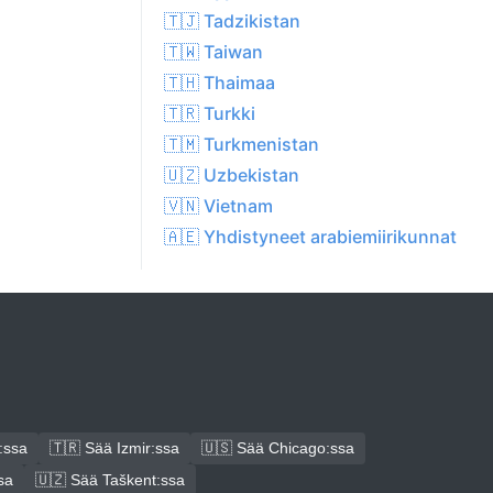
🇹🇯 Tadzikistan
🇹🇼 Taiwan
🇹🇭 Thaimaa
🇹🇷 Turkki
🇹🇲 Turkmenistan
🇺🇿 Uzbekistan
🇻🇳 Vietnam
🇦🇪 Yhdistyneet arabiemiirikunnat
:ssa
🇹🇷 Sää Izmir:ssa
🇺🇸 Sää Chicago:ssa
sa
🇺🇿 Sää Taškent:ssa