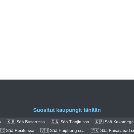
Suositut kaupungit tänään
a
🇰🇷 Sää Busan:ssa
🇨🇳 Sää Tianjin:ssa
🇰🇪 Sää Kakamega
🇷 Sää Recife:ssa
🇻🇳 Sää Haiphong:ssa
🇵🇰 Sää Faisalabad:s