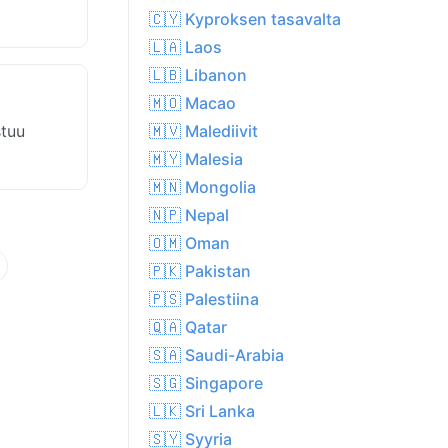
🇨🇾 Kyproksen tasavalta
🇱🇦 Laos
🇱🇧 Libanon
🇲🇴 Macao
stuu
🇲🇻 Malediivit
🇲🇾 Malesia
🇲🇳 Mongolia
🇳🇵 Nepal
🇴🇲 Oman
🇵🇰 Pakistan
🇵🇸 Palestiina
🇶🇦 Qatar
🇸🇦 Saudi-Arabia
🇸🇬 Singapore
🇱🇰 Sri Lanka
🇸🇾 Syyria