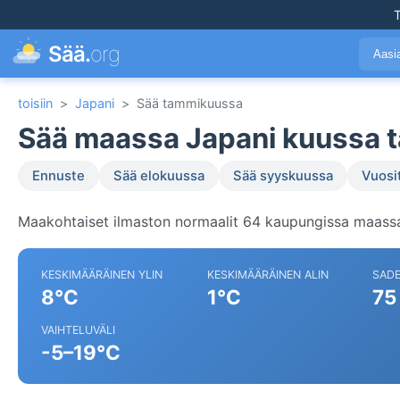
T
Sää.
org
Aasi
toisiin
>
Japani
>
Sää tammikuussa
Sää maassa Japani kuussa 
Ennuste
Sää elokuussa
Sää syyskuussa
Vuosi
Maakohtaiset ilmaston normaalit 64 kaupungissa maassa
KESKIMÄÄRÄINEN YLIN
KESKIMÄÄRÄINEN ALIN
SAD
8°C
1°C
75
VAIHTELUVÄLI
-5–19°C