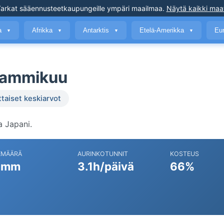
arkat sääennusteet
kaupungeille ympäri maailmaa
.
Näytä kaikki maa
a
Afrikka
Antarktis
Etelä-Amerikka
Eu
▼
▼
▼
▼
tammikuu
ttaiset keskiarvot
 Japani.
EMÄÄRÄ
AURINKOTUNNIT
KOSTEUS
 mm
3.1h/päivä
66%