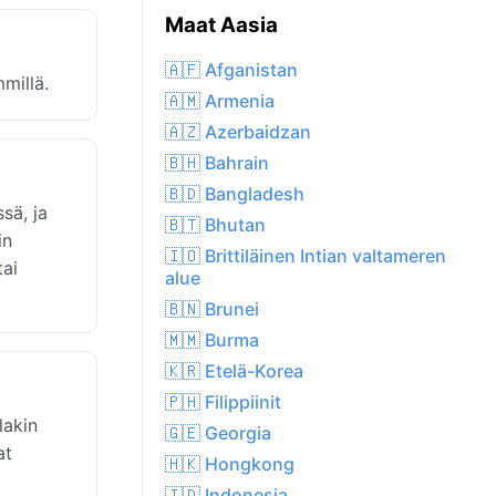
Maat Aasia
🇦🇫 Afganistan
millä.
🇦🇲 Armenia
🇦🇿 Azerbaidzan
🇧🇭 Bahrain
🇧🇩 Bangladesh
sä, ja
🇧🇹 Bhutan
in
🇮🇴 Brittiläinen Intian valtameren
tai
alue
🇧🇳 Brunei
🇲🇲 Burma
🇰🇷 Etelä-Korea
🇵🇭 Filippiinit
lakin
🇬🇪 Georgia
at
🇭🇰 Hongkong
🇮🇩 Indonesia