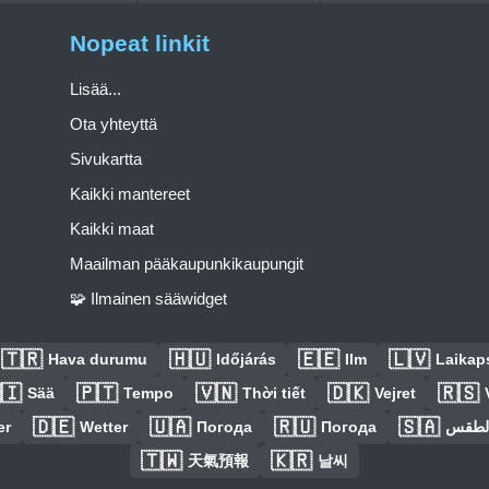
Nopeat linkit
Lisää...
Ota yhteyttä
Sivukartta
Kaikki mantereet
Kaikki maat
Maailman pääkaupunkikaupungit
🧩 Ilmainen sääwidget
🇹🇷
🇭🇺
🇪🇪
🇱🇻
Hava durumu
Időjárás
Ilm
Laikaps
🇮
🇵🇹
🇻🇳
🇩🇰
🇷🇸
Sää
Tempo
Thời tiết
Vejret
🇩🇪
🇺🇦
🇷🇺
🇸🇦
er
Wetter
Погода
Погода
الطق
🇹🇼
🇰🇷
天氣預報
날씨