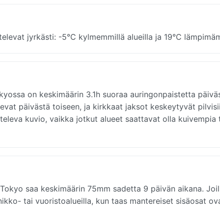
elevat jyrkästi: -5°C kylmemmillä alueilla ja 19°C lämpimäm
okyossa on keskimäärin 3.1h suoraa auringonpaistetta päiväs
vat päivästä toiseen, ja kirkkaat jaksot keskeytyvät pilvisi
televa kuvio, vaikka jotkut alueet saattavat olla kuivempia 
Tokyo saa keskimäärin 75mm sadetta 9 päivän aikana. Joil
ikko- tai vuoristoalueilla, kun taas mantereiset sisäosat ov