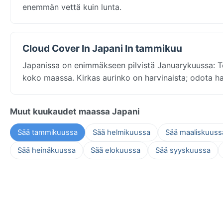
enemmän vettä kuin lunta.
Cloud Cover In Japani In tammikuu
Japanissa on enimmäkseen pilvistä Januarykuussa: To
koko maassa. Kirkas aurinko on harvinaista; odota h
Muut kuukaudet maassa Japani
Sää tammikuussa
Sää helmikuussa
Sää maaliskuuss
Sää heinäkuussa
Sää elokuussa
Sää syyskuussa