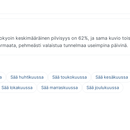
kyoin keskimääräinen pilvisyys on 62%, ja sama kuvio toi
armaata, pehmeästi valaistua tunnelmaa useimpina päivinä.
a
Sää huhtikuussa
Sää toukokuussa
Sää kesäkuussa
Sää lokakuussa
Sää marraskuussa
Sää joulukuussa