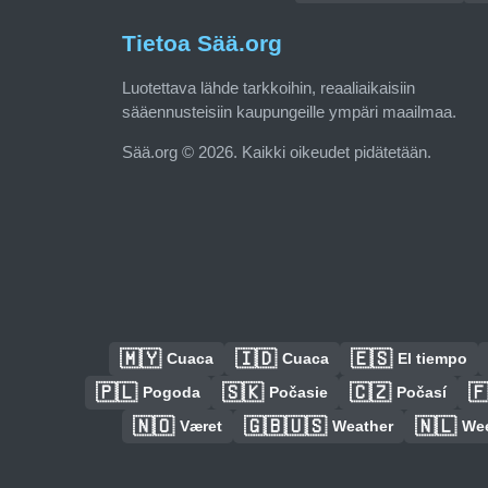
Tietoa Sää.org
Luotettava lähde tarkkoihin, reaaliaikaisiin
sääennusteisiin kaupungeille ympäri maailmaa.
Sää.org © 2026. Kaikki oikeudet pidätetään.
🇲🇾
🇮🇩
🇪🇸
Cuaca
Cuaca
El tiempo
🇵🇱
🇸🇰
🇨🇿

Pogoda
Počasie
Počasí
🇳🇴
🇬🇧🇺🇸
🇳🇱
Været
Weather
We