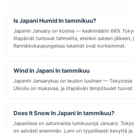
Is Japani Humid In tammikuu?
Japanin January on kostea — keskimäärin 66% Tokyoiss
Iltapäivät tuntuvat tahmeilta, etenkin sateen jälkeen
Rannikkokaupungeissa lukemat ovat korkeimmat.
Wind In Japani In tammikuu
Japanin Januarykuu on leudon tuulinen — Tokyoissa k
Ulkoilu on mukavaa, ja iltapäivän lämpötuulet tuovat 
Does It Snow In Japani In tammikuu?
Japaniissa on satunnaisia lumikuuroja January: Tokyoi
on selvästi enemmän. Lumi on tyypillisesti kevyttä j