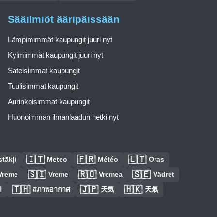
Sääilmiöt ääripäissään
Lämpimimmät kaupungit juuri nyt
Kylmimmät kaupungit juuri nyt
Sateisimmat kaupungit
Tuulisimmat kaupungit
Aurinkoisimmat kaupungit
Huonoimman ilmanlaadun hetki nyt
🇮🇹
🇫🇷
🇱🇹
tākļi
Meteo
Météo
Oras
🇸🇮
🇷🇴
🇸🇪
Vreme
Vreme
Vremea
Vädret
🇹🇭
🇯🇵
🇭🇰
ا
สภาพอากาศ
天気
天氣