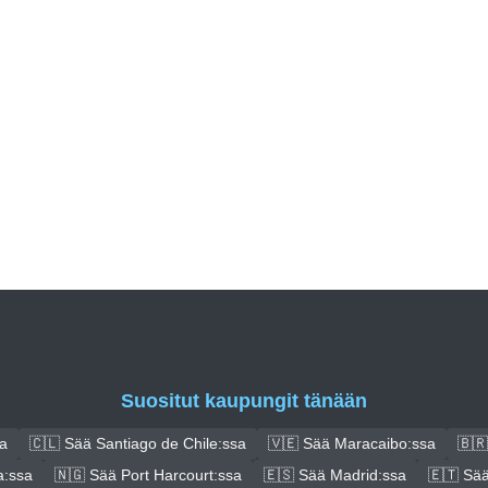
Suositut kaupungit tänään
a
🇨🇱 Sää Santiago de Chile:ssa
🇻🇪 Sää Maracaibo:ssa
🇧🇷
a:ssa
🇳🇬 Sää Port Harcourt:ssa
🇪🇸 Sää Madrid:ssa
🇪🇹 Sää