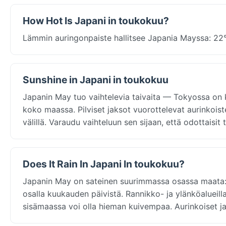
How Hot Is Japani in toukokuu?
Lämmin auringonpaiste hallitsee Japania Mayssa: 22°C 
Sunshine in Japani in toukokuu
Japanin May tuo vaihtelevia taivaita — Tokyossa on k
koko maassa. Pilviset jaksot vuorottelevat aurinkoist
välillä. Varaudu vaihteluun sen sijaan, että odottaisit
Does It Rain In Japani In toukokuu?
Japanin May on sateinen suurimmassa osassa maata: 
osalla kuukauden päivistä. Rannikko- ja ylänköalueil
sisämaassa voi olla hieman kuivempaa. Aurinkoiset jak