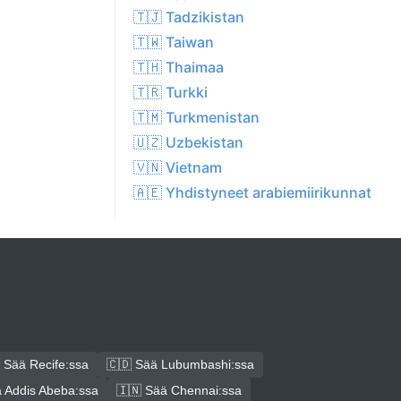
🇹🇯 Tadzikistan
🇹🇼 Taiwan
🇹🇭 Thaimaa
🇹🇷 Turkki
🇹🇲 Turkmenistan
🇺🇿 Uzbekistan
🇻🇳 Vietnam
🇦🇪 Yhdistyneet arabiemiirikunnat
 Sää Recife:ssa
🇨🇩 Sää Lubumbashi:ssa
 Addis Abeba:ssa
🇮🇳 Sää Chennai:ssa