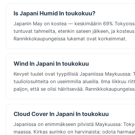
Is Japani Humid In toukokuu?
Japanin May on kostea — keskimäärin 69% Tokyoissa, j
tuntuvat tahmeilta, etenkin sateen jälkeen, ja koste
Rannikkokaupungeissa lukemat ovat korkeimmat.
Wind In Japani In toukokuu
Kevyet tuulet ovat tyypillisiä Japaniissa Maykuussa: 
tuuliolosuhteita on useimmilla alueilla. Ilma liikkuu ri
paljon, että se olisi häiritsevää. Rannikkokaupungeis
Cloud Cover In Japani In toukokuu
Japanissa on enimmäkseen pilvistä Maykuussa: Tokyo
maassa. Kirkas aurinko on harvinaista; odota harmaa