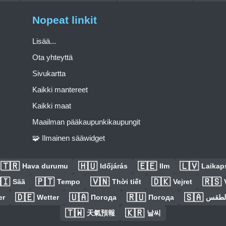
Nopeat linkit
Lisää...
Ota yhteyttä
Sivukartta
Kaikki mantereet
Kaikki maat
Maailman pääkaupunkikaupungit
🧩 Ilmainen sääwidget
🇹🇷
🇭🇺
🇪🇪
🇱🇻
Hava durumu
Időjárás
Ilm
Laikaps
🇮
🇵🇹
🇻🇳
🇩🇰
🇷🇸
Sää
Tempo
Thời tiết
Vejret
🇩🇪
🇺🇦
🇷🇺
🇸🇦
er
Wetter
Погода
Погода
الطق
🇹🇼
🇰🇷
天氣預報
날씨