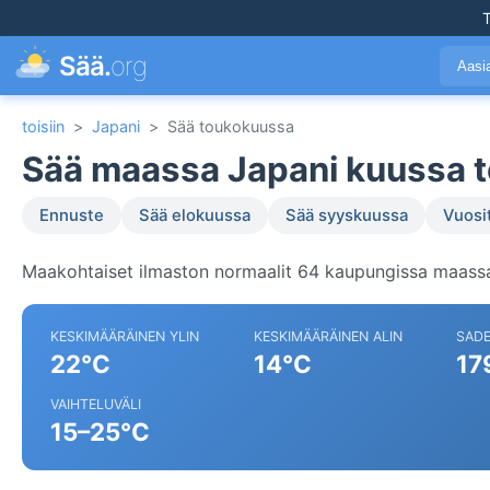
T
Sää.
org
Aasi
toisiin
>
Japani
>
Sää toukokuussa
Sää maassa Japani kuussa 
Ennuste
Sää elokuussa
Sää syyskuussa
Vuosi
Maakohtaiset ilmaston normaalit 64 kaupungissa maassa
KESKIMÄÄRÄINEN YLIN
KESKIMÄÄRÄINEN ALIN
SAD
22°C
14°C
17
VAIHTELUVÄLI
15–25°C