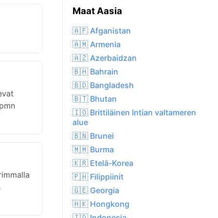
Maat Aasia
🇦🇫 Afganistan
🇦🇲 Armenia
🇦🇿 Azerbaidzan
🇧🇭 Bahrain
🇧🇩 Bangladesh
evat
🇧🇹 Bhutan
0 pmn
🇮🇴 Brittiläinen Intian valtameren
alue
🇧🇳 Brunei
🇲🇲 Burma
🇰🇷 Etelä-Korea
rimmalla
🇵🇭 Filippiinit
s
🇬🇪 Georgia
🇭🇰 Hongkong
🇮🇩 Indonesia