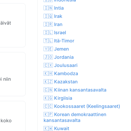
🇮🇳 Intia
🇮🇶 Irak
äivät
🇮🇷 Iran
🇮🇱 Israel
🇹🇱 Itä-Timor
🇾🇪 Jemen
🇯🇴 Jordania
🇨🇽 Joulusaari
🇰🇭 Kambodza
i niin
🇰🇿 Kazakstan
🇨🇳 Kiinan kansantasavalta
🇰🇬 Kirgiisia
🇨🇨 Kookossaaret (Keelingsaaret)
🇰🇵 Korean demokraattinen
kansantasavalta
u koko
🇰🇼 Kuwait