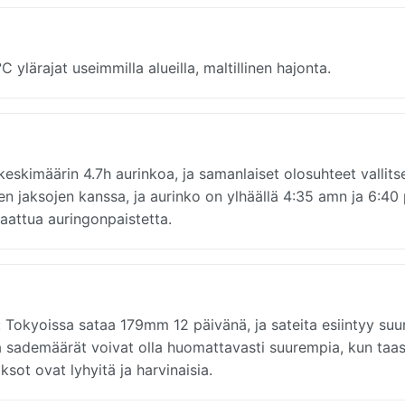
ylärajat useimmilla alueilla, maltillinen hajonta.
eskimäärin 4.7h aurinkoa, ja samanlaiset olosuhteet vallits
en jaksojen kanssa, ja aurinko on ylhäällä 4:35 amn ja 6:4
 taattua auringonpaistetta.
Tokyoissa sataa 179mm 12 päivänä, ja sateita esiintyy suu
la sademäärät voivat olla huomattavasti suurempia, kun taa
sot ovat lyhyitä ja harvinaisia.