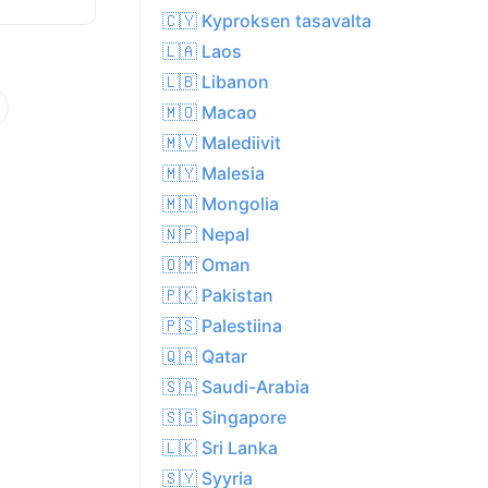
🇨🇾 Kyproksen tasavalta
🇱🇦 Laos
🇱🇧 Libanon
🇲🇴 Macao
🇲🇻 Malediivit
🇲🇾 Malesia
🇲🇳 Mongolia
🇳🇵 Nepal
🇴🇲 Oman
🇵🇰 Pakistan
🇵🇸 Palestiina
🇶🇦 Qatar
🇸🇦 Saudi-Arabia
🇸🇬 Singapore
🇱🇰 Sri Lanka
🇸🇾 Syyria