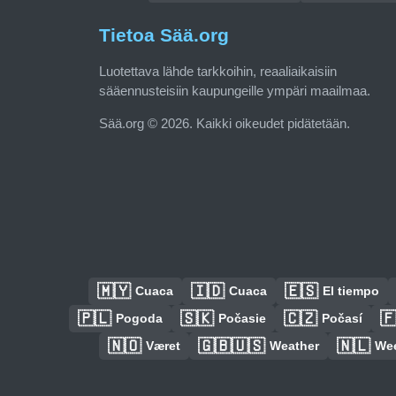
Tietoa Sää.org
Luotettava lähde tarkkoihin, reaaliaikaisiin
sääennusteisiin kaupungeille ympäri maailmaa.
Sää.org © 2026. Kaikki oikeudet pidätetään.
🇲🇾
🇮🇩
🇪🇸
Cuaca
Cuaca
El tiempo
🇵🇱
🇸🇰
🇨🇿

Pogoda
Počasie
Počasí
🇳🇴
🇬🇧🇺🇸
🇳🇱
Været
Weather
We