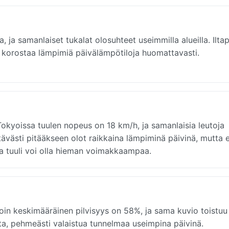
a samanlaiset tukalat olosuhteet useimmilla alueilla. Iltap
us korostaa lämpimiä päivälämpötiloja huomattavasti.
Tokyoissa tuulen nopeus on 18 km/h, ja samanlaisia leutoja
ittävästi pitääkseen olot raikkaina lämpiminä päivinä, mutta e
sa tuuli voi olla hieman voimakkaampaa.
in keskimääräinen pilvisyys on 58%, ja sama kuvio toistu
ta, pehmeästi valaistua tunnelmaa useimpina päivinä.