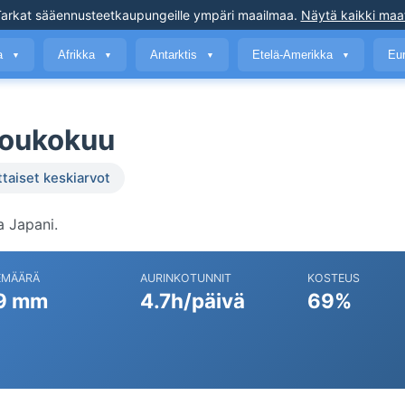
arkat sääennusteet
kaupungeille ympäri maailmaa
.
Näytä kaikki maa
a
Afrikka
Antarktis
Etelä-Amerikka
Eu
▼
▼
▼
▼
toukokuu
ttaiset keskiarvot
 Japani.
EMÄÄRÄ
AURINKOTUNNIT
KOSTEUS
9 mm
4.7h/päivä
69%