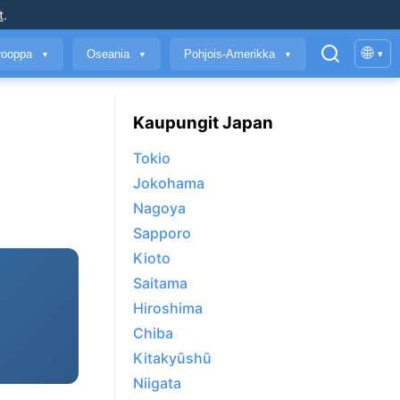
t
.
🌐
rooppa
Oseania
Pohjois-Amerikka
▾
▼
▼
▼
Kaupungit Japan
Tokio
Jokohama
Nagoya
Sapporo
Kioto
Saitama
Hiroshima
Chiba
Kitakyūshū
Niigata