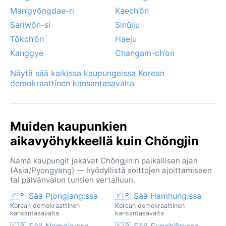
Man’gyŏngdae-ri
Kaech’ŏn
Sariwŏn-si
Sinŭiju
Tŏkch’ŏn
Haeju
Kanggye
Changam-ch’on
Näytä sää kaikissa kaupungeissa Korean
demokraattinen kansantasavalta
Muiden kaupunkien
aikavyöhykkeellä kuin Chŏngjin
Nämä kaupungit jakavat Chŏngjin:n paikallisen ajan
(Asia/Pyongyang) — hyödyllistä soittojen ajoittamiseen
tai päivänvalon tuntien vertailuun.
🇰🇵 Sää Pjongjang:ssa
🇰🇵 Sää Hamhung:ssa
Korean demokraattinen
Korean demokraattinen
kansantasavalta
kansantasavalta
🇰🇵 Sää Namp’o:ssa
🇰🇵 Sää Sunch’ŏn:ssa