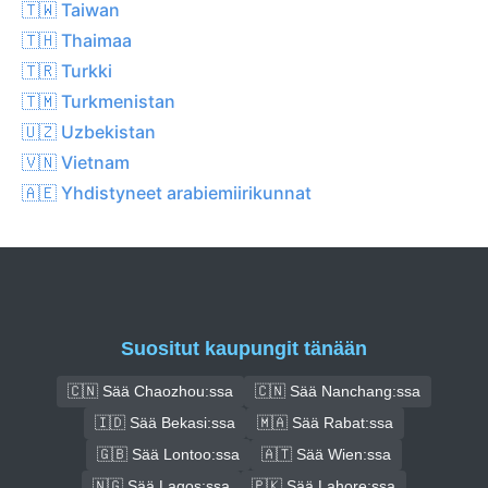
🇹🇼 Taiwan
🇹🇭 Thaimaa
🇹🇷 Turkki
🇹🇲 Turkmenistan
🇺🇿 Uzbekistan
🇻🇳 Vietnam
🇦🇪 Yhdistyneet arabiemiirikunnat
Suositut kaupungit tänään
🇨🇳 Sää Chaozhou:ssa
🇨🇳 Sää Nanchang:ssa
🇮🇩 Sää Bekasi:ssa
🇲🇦 Sää Rabat:ssa
🇬🇧 Sää Lontoo:ssa
🇦🇹 Sää Wien:ssa
🇳🇬 Sää Lagos:ssa
🇵🇰 Sää Lahore:ssa