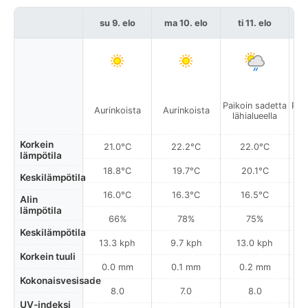
su 9. elo
ma 10. elo
ti 11. elo
k
Paikoin sadetta
Pai
Aurinkoista
Aurinkoista
lähialueella
l
Korkein
21.0°C
22.2°C
22.0°C
lämpötila
18.8°C
19.7°C
20.1°C
Keskilämpötila
16.0°C
16.3°C
16.5°C
Alin
lämpötila
66%
78%
75%
Keskilämpötila
13.3 kph
9.7 kph
13.0 kph
Korkein tuuli
0.0 mm
0.1 mm
0.2 mm
Kokonaisvesisade
8.0
7.0
8.0
UV-indeksi