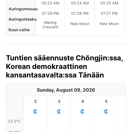
05:23 AM
05:24 AM
05:25 AM
0
Auringonnousu
07:29 PM
07:28 PM
07:27 PM
Auringonlasku
Waning
New Moon
New Moon
N
Crescent
Kuun vaihe
Tuntien sääennuste Chŏngjin:ssa,
Korean demokraattinen
kansantasavalta:ssa Tänään
Sunday, August 09, 2026
2
3
4
5
6
23.0°C