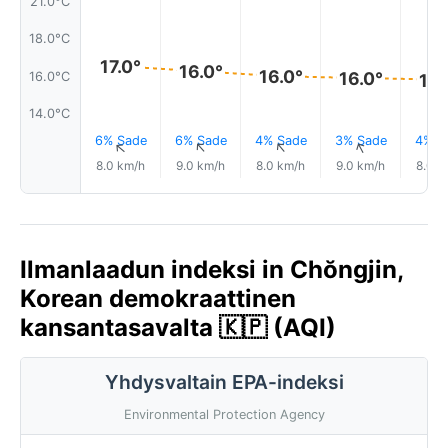
21.0°C
18.0°C
17.0°
16.0°
16.0°
16.0°
16.0°C
16.
14.0°C
6% Sade
6% Sade
4% Sade
3% Sade
4% S
↑
↑
↑
↑
8.0 km/h
9.0 km/h
8.0 km/h
9.0 km/h
8.0 k
Ilmanlaadun indeksi in Chŏngjin,
Korean demokraattinen
kansantasavalta 🇰🇵 (AQI)
Yhdysvaltain EPA-indeksi
Environmental Protection Agency