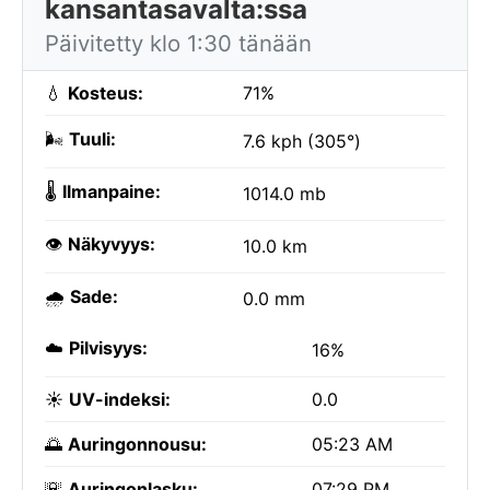
kansantasavalta:ssa
Päivitetty klo 1:30 tänään
💧
Kosteus:
71%
🌬️
Tuuli:
7.6 kph (305°)
🌡️
Ilmanpaine:
1014.0 mb
👁️
Näkyvyys:
10.0 km
🌧️
Sade:
0.0 mm
☁️
Pilvisyys:
16%
☀️
UV-indeksi:
0.0
🌅
Auringonnousu:
05:23 AM
🌇
Auringonlasku:
07:29 PM