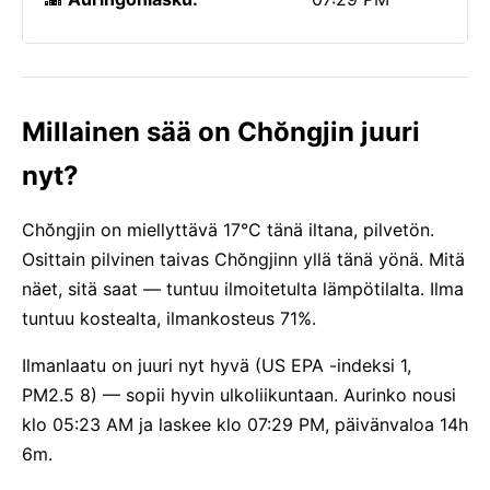
Millainen sää on Chŏngjin juuri
nyt?
Chŏngjin on miellyttävä 17°C tänä iltana, pilvetön.
Osittain pilvinen taivas Chŏngjinn yllä tänä yönä. Mitä
näet, sitä saat — tuntuu ilmoitetulta lämpötilalta. Ilma
tuntuu kostealta, ilmankosteus 71%.
Ilmanlaatu on juuri nyt hyvä (US EPA -indeksi 1,
PM2.5 8) — sopii hyvin ulkoliikuntaan. Aurinko nousi
klo 05:23 AM ja laskee klo 07:29 PM, päivänvaloa 14h
6m.