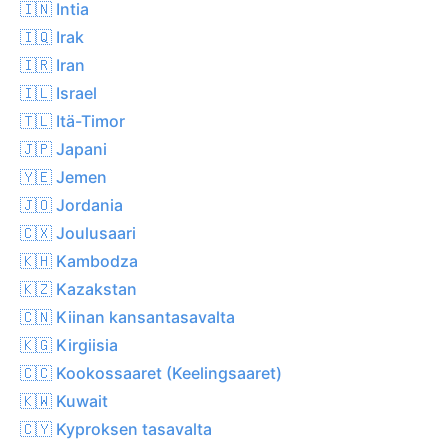
🇮🇳 Intia
🇮🇶 Irak
🇮🇷 Iran
🇮🇱 Israel
🇹🇱 Itä-Timor
🇯🇵 Japani
🇾🇪 Jemen
🇯🇴 Jordania
🇨🇽 Joulusaari
🇰🇭 Kambodza
🇰🇿 Kazakstan
🇨🇳 Kiinan kansantasavalta
🇰🇬 Kirgiisia
🇨🇨 Kookossaaret (Keelingsaaret)
🇰🇼 Kuwait
🇨🇾 Kyproksen tasavalta