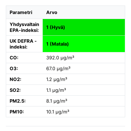
Parametri
Arvo
Yhdysvaltain
1 (Hyvä)
EPA-indeksi:
UK DEFRA -
1 (Matala)
indeksi:
CO:
392.0 µg/m³
O3:
67.0 µg/m³
NO2:
1.2 µg/m³
SO2:
1.1 µg/m³
PM2.5:
8.1 µg/m³
PM10:
10.1 µg/m³