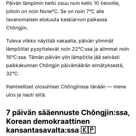
Päivän lämpimin hetki osuu noin kello 10 tienoille,
jolloin on noin None°C. Se on noin 7°C alle
tavanomaisen elokuuta keskiarvon paikassa
Chŏngjin.
Tuleva viikko näyttää vakaalta, päivän ylimmät
lämpötilat pysyttelevät noin 22°C:ssa ja alimmat noin
16°C:ssa. Tämän päivän ylin lämpötila jää selvästi
paikkakunnan Chŏngjin päivämäärän ennätyksestä,
32°C.
Ihanteelliset olosuhteet Chŏngjinssa tänään — mene
ulos ja nauti siitä.
7 päivän sääennuste Chŏngjin:ssa,
Korean demokraattinen
kansantasavalta:ssa 🇰🇵