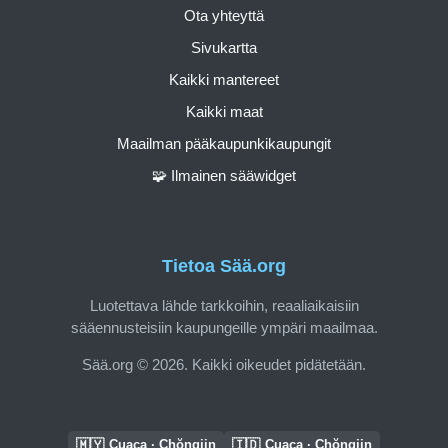
Ota yhteyttä
Sivukartta
Kaikki mantereet
Kaikki maat
Maailman pääkaupunkikaupungit
🧩 Ilmainen sääwidget
Tietoa Sää.org
Luotettava lähde tarkkoihin, reaaliaikaisiin
sääennusteisiin kaupungeille ympäri maailmaa.
Sää.org © 2026. Kaikki oikeudet pidätetään.
🇲🇾
🇮🇩
Cuaca · Chŏngjin
Cuaca · Chŏngjin