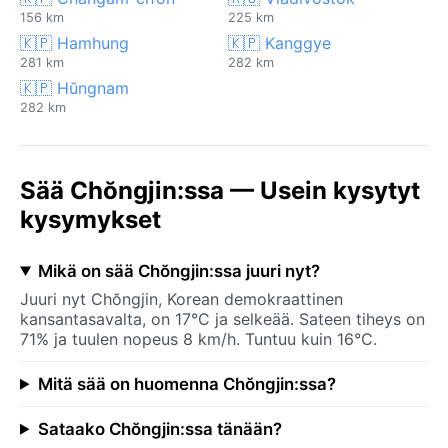
156 km
225 km
🇰🇵 Hamhung
🇰🇵 Kanggye
281 km
282 km
🇰🇵 Hŭngnam
282 km
Sää Chŏngjin:ssa — Usein kysytyt
kysymykset
Mikä on sää Chŏngjin:ssa juuri nyt?
Juuri nyt Chŏngjin, Korean demokraattinen
kansantasavalta, on 17°C ja selkeää. Sateen tiheys on
71% ja tuulen nopeus 8 km/h. Tuntuu kuin 16°C.
Mitä sää on huomenna Chŏngjin:ssa?
Sataako Chŏngjin:ssa tänään?