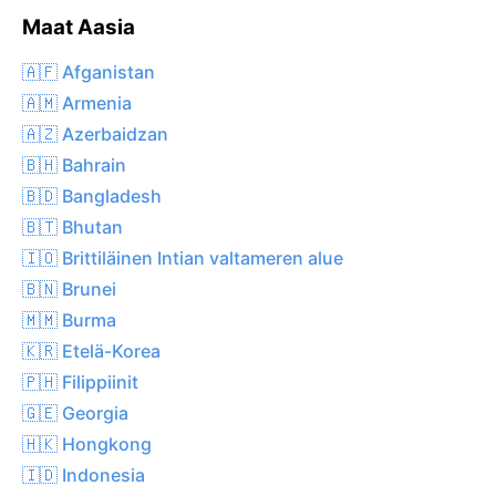
Maat Aasia
🇦🇫 Afganistan
🇦🇲 Armenia
🇦🇿 Azerbaidzan
🇧🇭 Bahrain
🇧🇩 Bangladesh
🇧🇹 Bhutan
🇮🇴 Brittiläinen Intian valtameren alue
🇧🇳 Brunei
🇲🇲 Burma
🇰🇷 Etelä-Korea
🇵🇭 Filippiinit
🇬🇪 Georgia
🇭🇰 Hongkong
🇮🇩 Indonesia