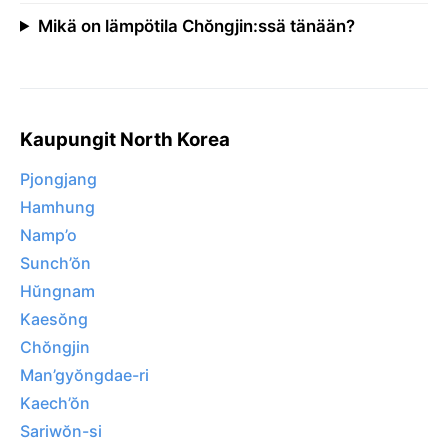
Mikä on lämpötila Chŏngjin:ssä tänään?
Kaupungit North Korea
Pjongjang
Hamhung
Namp’o
Sunch’ŏn
Hŭngnam
Kaesŏng
Chŏngjin
Man’gyŏngdae-ri
Kaech’ŏn
Sariwŏn-si