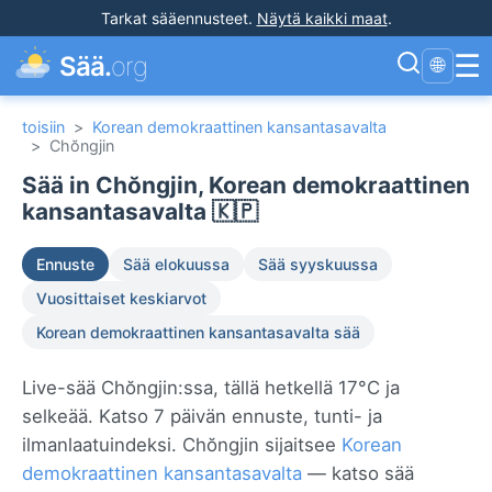
Tarkat sääennusteet
.
Näytä kaikki maat
.
☰
Sää.
org
🌐
toisiin
>
Korean demokraattinen kansantasavalta
>
Chŏngjin
Sää in Chŏngjin, Korean demokraattinen
kansantasavalta 🇰🇵
Ennuste
Sää elokuussa
Sää syyskuussa
Vuosittaiset keskiarvot
Korean demokraattinen kansantasavalta sää
Live-sää Chŏngjin:ssa, tällä hetkellä 17°C ja
selkeää. Katso 7 päivän ennuste, tunti- ja
ilmanlaatuindeksi. Chŏngjin sijaitsee
Korean
demokraattinen kansantasavalta
— katso sää