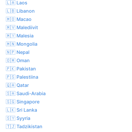
🇱🇦 Laos
🇱🇧 Libanon
🇲🇴 Macao
🇲🇻 Malediivit
🇲🇾 Malesia
🇲🇳 Mongolia
🇳🇵 Nepal
🇴🇲 Oman
🇵🇰 Pakistan
🇵🇸 Palestiina
🇶🇦 Qatar
🇸🇦 Saudi-Arabia
🇸🇬 Singapore
🇱🇰 Sri Lanka
🇸🇾 Syyria
🇹🇯 Tadzikistan