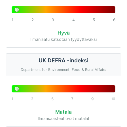
1
1
2
3
4
5
6
Hyvä
Ilmanlaatu katsotaan tyydyttäväksi
UK DEFRA -indeksi
Department for Environment, Food & Rural Affairs
1
1
3
5
7
9
10
Matala
Ilmansaasteet ovat matalat