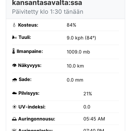
kansantasavalta:ssa
Päivitetty klo 1:30 tänään
💧
Kosteus:
84%
🌬️
Tuuli:
9.0 kph (84°)
🌡️
Ilmanpaine:
1009.0 mb
👁️
Näkyvyys:
10.0 km
🌧️
Sade:
0.0 mm
☁️
Pilvisyys:
21%
☀️
UV-indeksi:
0.0
🌅
Auringonnousu:
05:45 AM
🌇
Auringonlasku:
07:40 PM