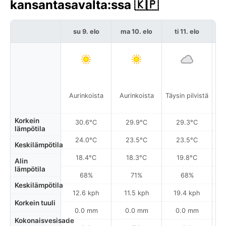
kansantasavalta:ssa 🇰🇵
su 9. elo
ma 10. elo
ti 11. elo
k
Aurinkoista
Aurinkoista
Täysin pilvistä
A
Korkein
30.6°C
29.9°C
29.3°C
lämpötila
24.0°C
23.5°C
23.5°C
Keskilämpötila
18.4°C
18.3°C
19.8°C
Alin
lämpötila
68%
71%
68%
Keskilämpötila
12.6 kph
11.5 kph
19.4 kph
Korkein tuuli
0.0 mm
0.0 mm
0.0 mm
Kokonaisvesisade