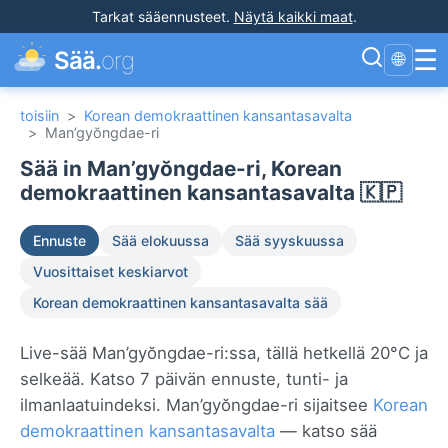
Tarkat sääennusteet
.
Näytä kaikki maat
.
☰
Sää.
org
🌐
toisiin
>
Korean demokraattinen kansantasavalta
>
Man’gyŏngdae-ri
Sää in Man’gyŏngdae-ri, Korean
demokraattinen kansantasavalta 🇰🇵
Ennuste
Sää elokuussa
Sää syyskuussa
Vuosittaiset keskiarvot
Korean demokraattinen kansantasavalta sää
Live-sää Man’gyŏngdae-ri:ssa, tällä hetkellä 20°C ja
selkeää. Katso 7 päivän ennuste, tunti- ja
ilmanlaatuindeksi. Man’gyŏngdae-ri sijaitsee
Korean
demokraattinen kansantasavalta
— katso sää