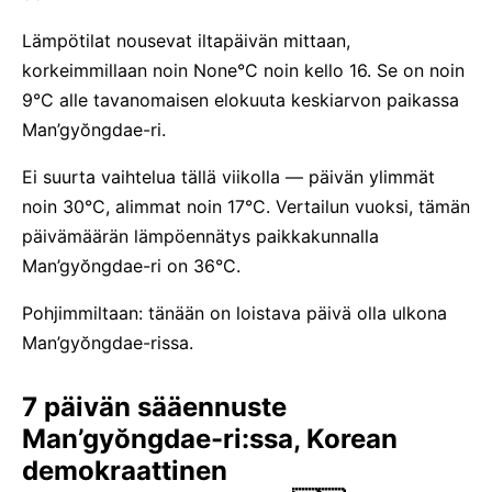
Lämpötilat nousevat iltapäivän mittaan,
korkeimmillaan noin None°C noin kello 16. Se on noin
9°C alle tavanomaisen elokuuta keskiarvon paikassa
Man’gyŏngdae-ri.
Ei suurta vaihtelua tällä viikolla — päivän ylimmät
noin 30°C, alimmat noin 17°C. Vertailun vuoksi, tämän
päivämäärän lämpöennätys paikkakunnalla
Man’gyŏngdae-ri on 36°C.
Pohjimmiltaan: tänään on loistava päivä olla ulkona
Man’gyŏngdae-rissa.
7 päivän sääennuste
Man’gyŏngdae-ri:ssa, Korean
demokraattinen