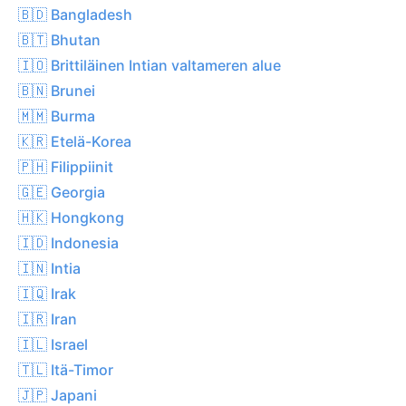
🇧🇩 Bangladesh
🇧🇹 Bhutan
🇮🇴 Brittiläinen Intian valtameren alue
🇧🇳 Brunei
🇲🇲 Burma
🇰🇷 Etelä-Korea
🇵🇭 Filippiinit
🇬🇪 Georgia
🇭🇰 Hongkong
🇮🇩 Indonesia
🇮🇳 Intia
🇮🇶 Irak
🇮🇷 Iran
🇮🇱 Israel
🇹🇱 Itä-Timor
🇯🇵 Japani