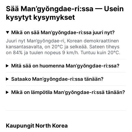
Sää Man’gyŏngdae-ri:ssa — Usein
kysytyt kysymykset
Mikä on sää Man’gyŏngdae-ri:ssa juuri nyt?
Juuri nyt Man’gyŏngdae-ri, Korean demokraattinen
kansantasavalta, on 20°C ja selkeää. Sateen tiheys
on 84% ja tuulen nopeus 9 km/h. Tuntuu kuin 20°C.
Mitä sää on huomenna Man’gyŏngdae-ri:ssa?
Sataako Man’gyŏngdae-ri:ssa tänään?
Mikä on lämpötila Man’gyŏngdae-ri:ssä tänään?
Kaupungit North Korea