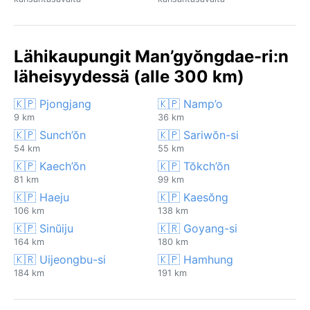
Lähikaupungit Man’gyŏngdae-ri:n
läheisyydessä (alle 300 km)
🇰🇵 Pjongjang
🇰🇵 Namp’o
9 km
36 km
🇰🇵 Sunch’ŏn
🇰🇵 Sariwŏn-si
54 km
55 km
🇰🇵 Kaech’ŏn
🇰🇵 Tŏkch’ŏn
81 km
99 km
🇰🇵 Haeju
🇰🇵 Kaesŏng
106 km
138 km
🇰🇵 Sinŭiju
🇰🇷 Goyang-si
164 km
180 km
🇰🇷 Uijeongbu-si
🇰🇵 Hamhung
184 km
191 km