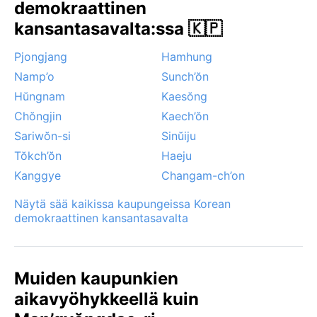
sumu, joka joskus laskeutuu jokilaaksoon luoden
demokraattinen
aavemaisen tunnelman. Siroccon kaltaisia tuulia tai
kansantasavalta:ssa 🇰🇵
trooppisia hirmumyrskyjä ei alueella normaalisti koeta.
Pjongjang
Hamhung
Namp’o
Sunch’ŏn
Hŭngnam
Kaesŏng
Chŏngjin
Kaech’ŏn
Sariwŏn-si
Sinŭiju
Tŏkch’ŏn
Haeju
Kanggye
Changam-ch’on
Näytä sää kaikissa kaupungeissa Korean
demokraattinen kansantasavalta
Muiden kaupunkien
aikavyöhykkeellä kuin