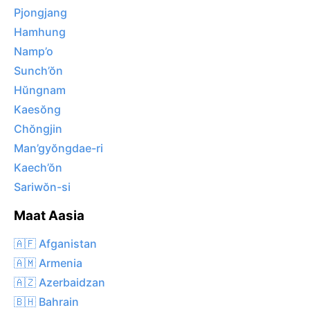
Pjongjang
Hamhung
Namp’o
Sunch’ŏn
Hŭngnam
Kaesŏng
Chŏngjin
Man’gyŏngdae-ri
Kaech’ŏn
Sariwŏn-si
Maat Aasia
🇦🇫 Afganistan
🇦🇲 Armenia
🇦🇿 Azerbaidzan
🇧🇭 Bahrain