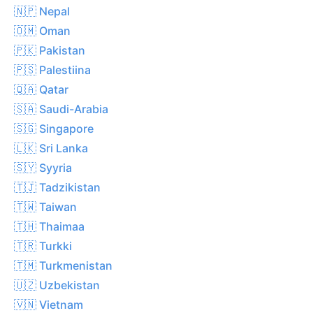
🇳🇵 Nepal
🇴🇲 Oman
🇵🇰 Pakistan
🇵🇸 Palestiina
🇶🇦 Qatar
🇸🇦 Saudi-Arabia
🇸🇬 Singapore
🇱🇰 Sri Lanka
🇸🇾 Syyria
🇹🇯 Tadzikistan
🇹🇼 Taiwan
🇹🇭 Thaimaa
🇹🇷 Turkki
🇹🇲 Turkmenistan
🇺🇿 Uzbekistan
🇻🇳 Vietnam