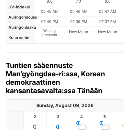
9.0
7.0
8.0
UV-indeksi
05:45 AM
05:46 AM
05:47 AM
0
Auringonnousu
07:40 PM
07:39 PM
07:37 PM
Auringonlasku
Waning
New Moon
New Moon
N
Crescent
Kuun vaihe
Tuntien sääennuste
Man’gyŏngdae-ri:ssa, Korean
demokraattinen
kansantasavalta:ssa Tänään
Sunday, August 09, 2026
2
3
4
5
6