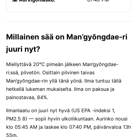
Millainen sää on Man’gyŏngdae-ri
juuri nyt?
Miellyttävä 20°C pimeän jälkeen Man’gyŏngdae-
ri:ssä, pilvetön. Osittain pilvinen taivas
Man’gyŏngdae-rin yllä tänä yönä. Ilma tuntuu tällä
hetkellä lukeman mukaiselta. Ilma on paksua ja
painostavaa, 84%.
Ilmanlaatu on juuri nyt hyvä (US EPA -indeksi 1,
PM2.5 8) — sopii hyvin ulkoliikuntaan. Aurinko nousi
klo 05:45 AM ja laskee klo 07:40 PM, päivänvaloa 13h
55m.