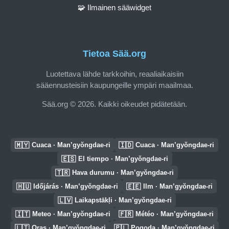
🧩 Ilmainen sääwidget
Tietoa Sää.org
Luotettava lähde tarkkoihin, reaaliaikaisiin
sääennusteisiin kaupungeille ympäri maailmaa.
Sää.org © 2026. Kaikki oikeudet pidätetään.
🇲🇾
🇮🇩
Cuaca · Man’gyŏngdae-ri
Cuaca · Man’gyŏngdae-ri
🇪🇸
El tiempo · Man’gyŏngdae-ri
🇹🇷
Hava durumu · Man’gyŏngdae-ri
🇭🇺
🇪🇪
Időjárás · Man’gyŏngdae-ri
Ilm · Man’gyŏngdae-ri
🇱🇻
Laikapstākļi · Man’gyŏngdae-ri
🇮🇹
🇫🇷
Meteo · Man’gyŏngdae-ri
Météo · Man’gyŏngdae-ri
🇱🇹
🇵🇱
Oras · Man’gyŏngdae-ri
Pogoda · Man’gyŏngdae-ri