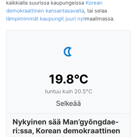
kaikkialla suurissa kaupungeissa
Korean
demokraattinen kansantasavalta
, tai selaa
lämpimimmät kaupungit juuri nyt
maailmassa.
19.8°C
tuntuu kuin 20.5°C
Selkeää
Nykyinen sää Man’gyŏngdae-
ri:ssa, Korean demokraattinen