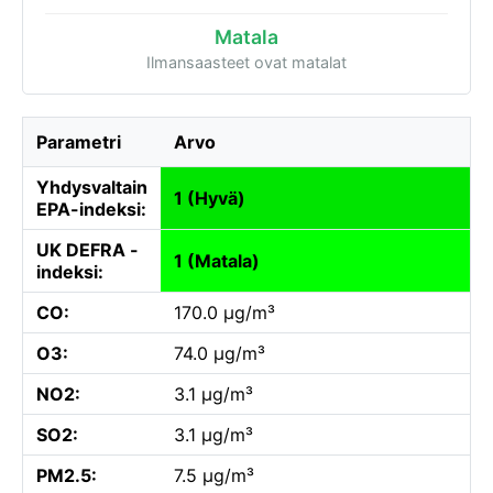
Matala
Ilmansaasteet ovat matalat
Parametri
Arvo
Yhdysvaltain
1 (Hyvä)
EPA-indeksi:
UK DEFRA -
1 (Matala)
indeksi:
CO:
170.0 µg/m³
O3:
74.0 µg/m³
NO2:
3.1 µg/m³
SO2:
3.1 µg/m³
PM2.5:
7.5 µg/m³