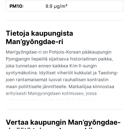
PM10:
9.9 µg/m³
Tietoja kaupungista
Man’gyŏngdae-ri
Man’gyŏngdae-ri on Pohjois-Korean pääkaupungin
Pjongjangin liepeillä sijaitseva historiallinen paikka,
joka tunnetaan ennen kaikkea Kim Il-sungin
syntymäkotina. Idylliset viheriöt kukkulat ja Taedong-
joen rantamaisemat luovat rauhallisen kontrastin
maan poliittiselle jännitteelle. Matkailijaa kiinnostaa
erityisesti Mangyongdaen kotimuseo, jossa
vallankumouksen juuria esitellään karuissa
puutaloissa. Alue on pyhiinvaelluskohde, jossa
arkkitehtuuri ja monumentit heijastavat maan
Vertaa kaupungin Man’gyŏngdae-
suljettua ideologiaa – tunnelma on hillitty mutta
historiallisesti painava.