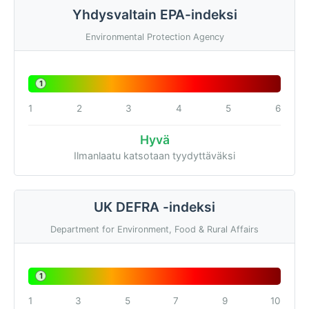
Yhdysvaltain EPA-indeksi
Environmental Protection Agency
1
1
2
3
4
5
6
Hyvä
Ilmanlaatu katsotaan tyydyttäväksi
UK DEFRA -indeksi
Department for Environment, Food & Rural Affairs
1
1
3
5
7
9
10