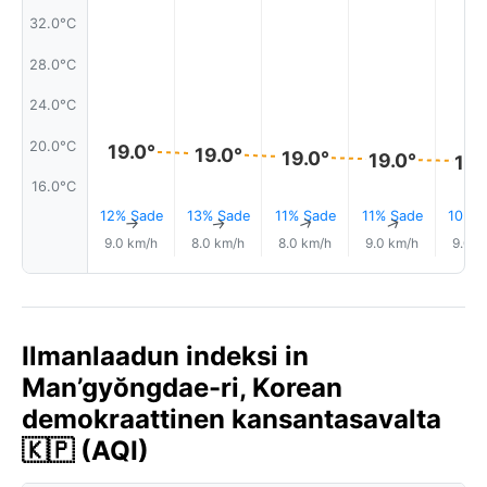
32.0°C
28.0°C
24.0°C
20.0°C
19.0°
19.0°
19.0°
19.0°
18.
16.0°C
12% Sade
13% Sade
11% Sade
11% Sade
10% S
↑
↑
↑
↑
9.0 km/h
8.0 km/h
8.0 km/h
9.0 km/h
9.0 k
Ilmanlaadun indeksi in
Man’gyŏngdae-ri, Korean
demokraattinen kansantasavalta
🇰🇵 (AQI)