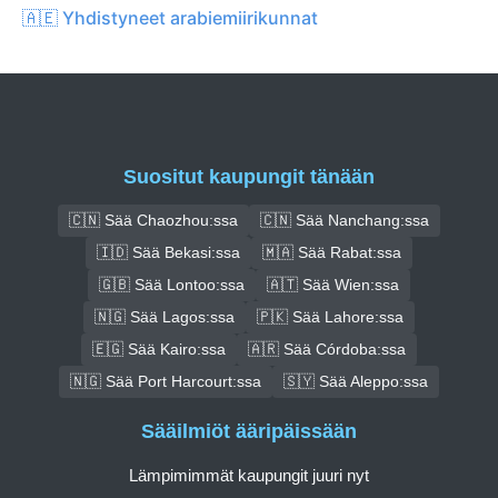
🇦🇪 Yhdistyneet arabiemiirikunnat
Suositut kaupungit tänään
🇨🇳 Sää Chaozhou:ssa
🇨🇳 Sää Nanchang:ssa
🇮🇩 Sää Bekasi:ssa
🇲🇦 Sää Rabat:ssa
🇬🇧 Sää Lontoo:ssa
🇦🇹 Sää Wien:ssa
🇳🇬 Sää Lagos:ssa
🇵🇰 Sää Lahore:ssa
🇪🇬 Sää Kairo:ssa
🇦🇷 Sää Córdoba:ssa
🇳🇬 Sää Port Harcourt:ssa
🇸🇾 Sää Aleppo:ssa
Sääilmiöt ääripäissään
Lämpimimmät kaupungit juuri nyt