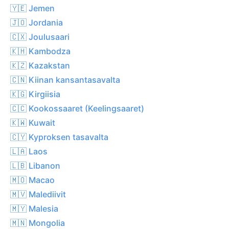
🇾🇪 Jemen
🇯🇴 Jordania
🇨🇽 Joulusaari
🇰🇭 Kambodza
🇰🇿 Kazakstan
🇨🇳 Kiinan kansantasavalta
🇰🇬 Kirgiisia
🇨🇨 Kookossaaret (Keelingsaaret)
🇰🇼 Kuwait
🇨🇾 Kyproksen tasavalta
🇱🇦 Laos
🇱🇧 Libanon
🇲🇴 Macao
🇲🇻 Malediivit
🇲🇾 Malesia
🇲🇳 Mongolia