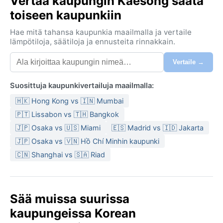
Vertaa kaupungin Kaesŏng säätä
toiseen kaupunkiin
Hae mitä tahansa kaupunkia maailmalla ja vertaile
lämpötiloja, säätiloja ja ennusteita rinnakkain.
Vertaile →
Suosittuja kaupunkivertailuja maailmalla:
🇭🇰 Hong Kong vs 🇮🇳 Mumbai
🇵🇹 Lissabon vs 🇹🇭 Bangkok
🇯🇵 Osaka vs 🇺🇸 Miami
🇪🇸 Madrid vs 🇮🇩 Jakarta
🇯🇵 Osaka vs 🇻🇳 Hồ Chí Minhin kaupunki
🇨🇳 Shanghai vs 🇸🇦 Riad
Sää muissa suurissa
kaupungeissa Korean