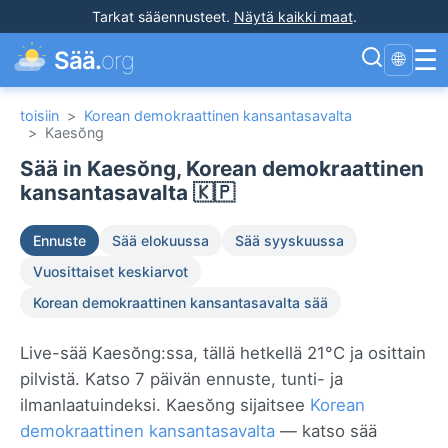
Tarkat sääennusteet
.
Näytä kaikki maat
.
☰
Sää.
org
🌐
toisiin
>
Korean demokraattinen kansantasavalta
>
Kaesŏng
Sää in Kaesŏng, Korean demokraattinen
kansantasavalta 🇰🇵
Ennuste
Sää elokuussa
Sää syyskuussa
Vuosittaiset keskiarvot
Korean demokraattinen kansantasavalta sää
Live-sää Kaesŏng:ssa, tällä hetkellä 21°C ja osittain
pilvistä. Katso 7 päivän ennuste, tunti- ja
ilmanlaatuindeksi. Kaesŏng sijaitsee
Korean
demokraattinen kansantasavalta
— katso sää