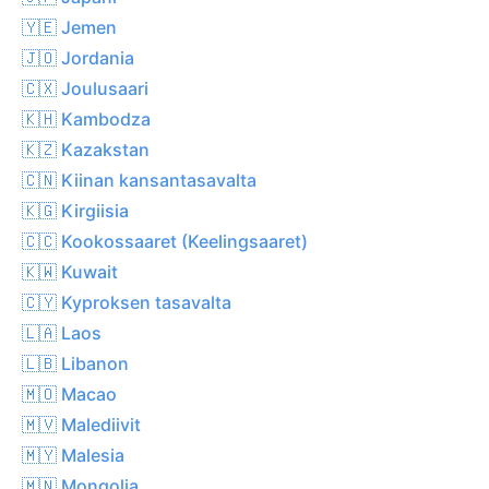
🇾🇪 Jemen
🇯🇴 Jordania
🇨🇽 Joulusaari
🇰🇭 Kambodza
🇰🇿 Kazakstan
🇨🇳 Kiinan kansantasavalta
🇰🇬 Kirgiisia
🇨🇨 Kookossaaret (Keelingsaaret)
🇰🇼 Kuwait
🇨🇾 Kyproksen tasavalta
🇱🇦 Laos
🇱🇧 Libanon
🇲🇴 Macao
🇲🇻 Malediivit
🇲🇾 Malesia
🇲🇳 Mongolia