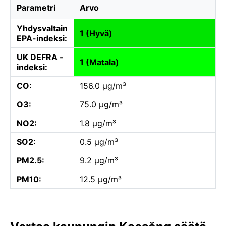
Parametri
Arvo
Yhdysvaltain
1 (Hyvä)
EPA-indeksi:
UK DEFRA -
1 (Matala)
indeksi:
CO:
156.0 µg/m³
O3:
75.0 µg/m³
NO2:
1.8 µg/m³
SO2:
0.5 µg/m³
PM2.5:
9.2 µg/m³
PM10:
12.5 µg/m³