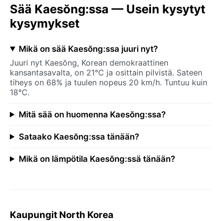
Sää Kaesŏng:ssa — Usein kysytyt
kysymykset
Mikä on sää Kaesŏng:ssa juuri nyt?
Juuri nyt Kaesŏng, Korean demokraattinen
kansantasavalta, on 21°C ja osittain pilvistä. Sateen
tiheys on 68% ja tuulen nopeus 20 km/h. Tuntuu kuin
18°C.
Mitä sää on huomenna Kaesŏng:ssa?
Sataako Kaesŏng:ssa tänään?
Mikä on lämpötila Kaesŏng:ssä tänään?
Kaupungit North Korea