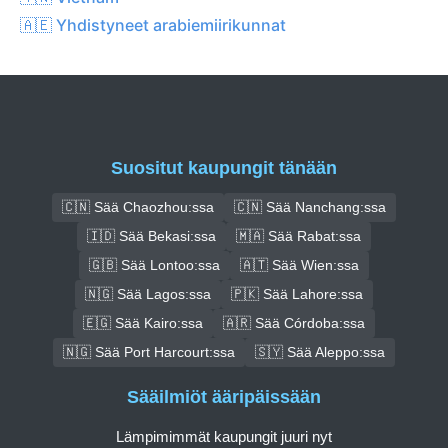
🇦🇪 Yhdistyneet arabiemiirikunnat
Suositut kaupungit tänään
🇨🇳 Sää Chaozhou:ssa
🇨🇳 Sää Nanchang:ssa
🇮🇩 Sää Bekasi:ssa
🇲🇦 Sää Rabat:ssa
🇬🇧 Sää Lontoo:ssa
🇦🇹 Sää Wien:ssa
🇳🇬 Sää Lagos:ssa
🇵🇰 Sää Lahore:ssa
🇪🇬 Sää Kairo:ssa
🇦🇷 Sää Córdoba:ssa
🇳🇬 Sää Port Harcourt:ssa
🇸🇾 Sää Aleppo:ssa
Sääilmiöt ääripäissään
Lämpimimmät kaupungit juuri nyt