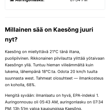
Millainen sää on Kaesŏng juuri
nyt?
Kaesŏng on miellyttävä 21°C tänä iltana,
puolipilvinen. Rikkonainen pilvilautta ylittää yötaivaan
Kaesŏngn yllä. Tuntuu hieman viileämmältä kuin
lukema, lähempänä 18°C:ta. Odota 20 km/h tuulta
suunnasta west. Tahmeat olosuhteet — ilmankosteus
on koholla, 68%.
Hengitä syvään: ilmanlaatu on hyvä, EPA-indeksi 1.
Auringonnousu oli 05:43 AM, auringonlasku on 07:34
PM: 13h 51m valoa kaupungissa Kaesŏng.