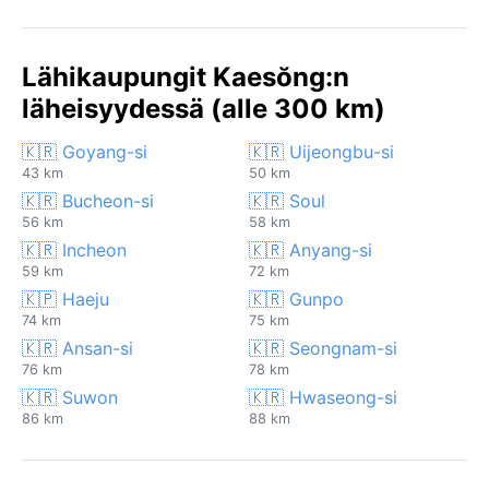
Lähikaupungit Kaesŏng:n
läheisyydessä (alle 300 km)
🇰🇷 Goyang-si
🇰🇷 Uijeongbu-si
43 km
50 km
🇰🇷 Bucheon-si
🇰🇷 Soul
56 km
58 km
🇰🇷 Incheon
🇰🇷 Anyang-si
59 km
72 km
🇰🇵 Haeju
🇰🇷 Gunpo
74 km
75 km
🇰🇷 Ansan-si
🇰🇷 Seongnam-si
76 km
78 km
🇰🇷 Suwon
🇰🇷 Hwaseong-si
86 km
88 km