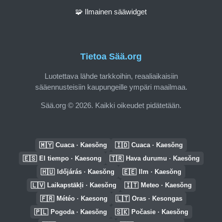
🧩 Ilmainen sääwidget
Tietoa Sää.org
Luotettava lähde tarkkoihin, reaaliaikaisiin
sääennusteisiin kaupungeille ympäri maailmaa.
Sää.org © 2026. Kaikki oikeudet pidätetään.
🇲🇾
🇮🇩
Cuaca · Kaesŏng
Cuaca · Kaesŏng
🇪🇸
🇹🇷
El tiempo · Kaesong
Hava durumu · Kaesŏng
🇭🇺
🇪🇪
Időjárás · Kaesŏng
Ilm · Kaesŏng
🇱🇻
🇮🇹
Laikapstākļi · Kaesŏng
Meteo · Kaesŏng
🇫🇷
🇱🇹
Météo · Kaesong
Oras · Kesongas
🇵🇱
🇸🇰
Pogoda · Kaesŏng
Počasie · Kaesŏng