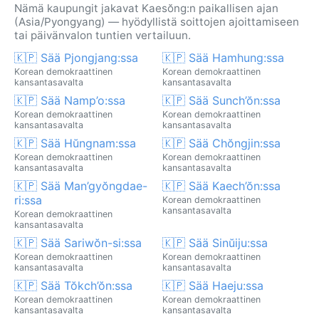
Nämä kaupungit jakavat Kaesŏng:n paikallisen ajan
(Asia/Pyongyang) — hyödyllistä soittojen ajoittamiseen
tai päivänvalon tuntien vertailuun.
🇰🇵 Sää Pjongjang:ssa
🇰🇵 Sää Hamhung:ssa
Korean demokraattinen
Korean demokraattinen
kansantasavalta
kansantasavalta
🇰🇵 Sää Namp’o:ssa
🇰🇵 Sää Sunch’ŏn:ssa
Korean demokraattinen
Korean demokraattinen
kansantasavalta
kansantasavalta
🇰🇵 Sää Hŭngnam:ssa
🇰🇵 Sää Chŏngjin:ssa
Korean demokraattinen
Korean demokraattinen
kansantasavalta
kansantasavalta
🇰🇵 Sää Man’gyŏngdae-
🇰🇵 Sää Kaech’ŏn:ssa
ri:ssa
Korean demokraattinen
kansantasavalta
Korean demokraattinen
kansantasavalta
🇰🇵 Sää Sariwŏn-si:ssa
🇰🇵 Sää Sinŭiju:ssa
Korean demokraattinen
Korean demokraattinen
kansantasavalta
kansantasavalta
🇰🇵 Sää Tŏkch’ŏn:ssa
🇰🇵 Sää Haeju:ssa
Korean demokraattinen
Korean demokraattinen
kansantasavalta
kansantasavalta