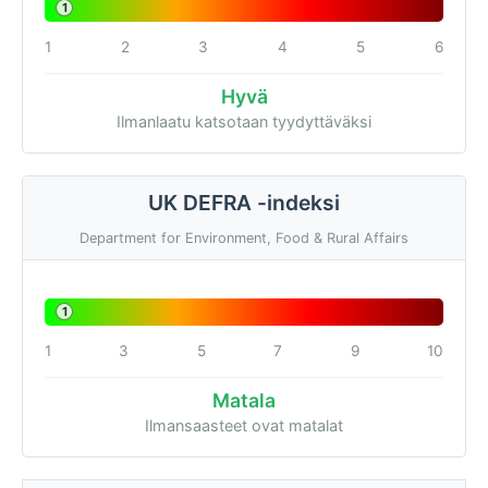
1
1
2
3
4
5
6
Hyvä
Ilmanlaatu katsotaan tyydyttäväksi
UK DEFRA -indeksi
Department for Environment, Food & Rural Affairs
1
1
3
5
7
9
10
Matala
Ilmansaasteet ovat matalat