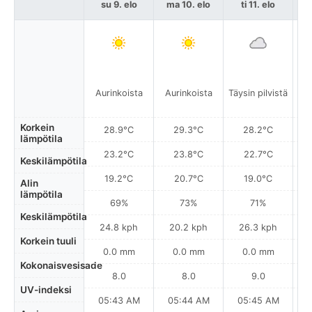
su 9. elo
ma 10. elo
ti 11. elo
k
Aurinkoista
Aurinkoista
Täysin pilvistä
A
Korkein
28.9°C
29.3°C
28.2°C
lämpötila
23.2°C
23.8°C
22.7°C
Keskilämpötila
19.2°C
20.7°C
19.0°C
Alin
lämpötila
69%
73%
71%
Keskilämpötila
24.8 kph
20.2 kph
26.3 kph
Korkein tuuli
0.0 mm
0.0 mm
0.0 mm
Kokonaisvesisade
8.0
8.0
9.0
UV-indeksi
05:43 AM
05:44 AM
05:45 AM
0