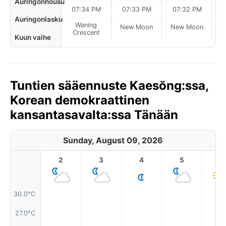
Auringonnousu
07:34 PM
07:33 PM
07:32 PM
Auringonlasku
Waning
New Moon
New Moon
N
Crescent
Kuun vaihe
Tuntien sääennuste Kaesŏng:ssa,
Korean demokraattinen
kansantasavalta:ssa Tänään
Sunday, August 09, 2026
2
3
4
5
6
30.0°C
27.0°C