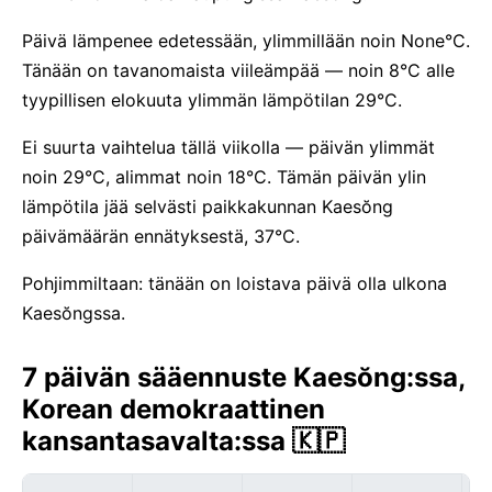
Päivä lämpenee edetessään, ylimmillään noin None°C.
Tänään on tavanomaista viileämpää — noin 8°C alle
tyypillisen elokuuta ylimmän lämpötilan 29°C.
Ei suurta vaihtelua tällä viikolla — päivän ylimmät
noin 29°C, alimmat noin 18°C. Tämän päivän ylin
lämpötila jää selvästi paikkakunnan Kaesŏng
päivämäärän ennätyksestä, 37°C.
Pohjimmiltaan: tänään on loistava päivä olla ulkona
Kaesŏngssa.
7 päivän sääennuste Kaesŏng:ssa,
Korean demokraattinen
kansantasavalta:ssa 🇰🇵