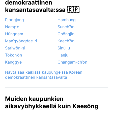
demokraattinen
kansantasavalta:ssa 🇰🇵
Pjongjang
Hamhung
Namp’o
Sunch’ŏn
Hŭngnam
Chŏngjin
Man’gyŏngdae-ri
Kaech’ŏn
Sariwŏn-si
Sinŭiju
Tŏkch’ŏn
Haeju
Kanggye
Changam-ch’on
Näytä sää kaikissa kaupungeissa Korean
demokraattinen kansantasavalta
Muiden kaupunkien
aikavyöhykkeellä kuin Kaesŏng