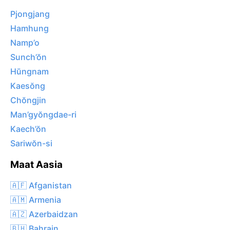
Pjongjang
Hamhung
Namp’o
Sunch’ŏn
Hŭngnam
Kaesŏng
Chŏngjin
Man’gyŏngdae-ri
Kaech’ŏn
Sariwŏn-si
Maat Aasia
🇦🇫 Afganistan
🇦🇲 Armenia
🇦🇿 Azerbaidzan
🇧🇭 Bahrain