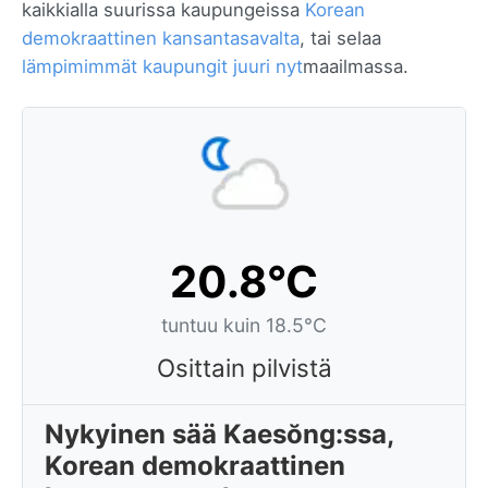
kaikkialla suurissa kaupungeissa
Korean
demokraattinen kansantasavalta
, tai selaa
lämpimimmät kaupungit juuri nyt
maailmassa.
20.8°C
tuntuu kuin 18.5°C
Osittain pilvistä
Nykyinen sää Kaesŏng:ssa,
Korean demokraattinen