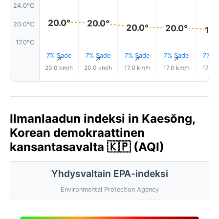
24.0°C
20.0°
20.0°
20.0°C
20.0°
20.0°
19.
17.0°C
7% Sade
7% Sade
7% Sade
7% Sade
7% S
↑
↑
↑
↑
20.0 km/h
20.0 km/h
17.0 km/h
17.0 km/h
17.0 
Ilmanlaadun indeksi in Kaesŏng,
Korean demokraattinen
kansantasavalta 🇰🇵 (AQI)
Yhdysvaltain EPA-indeksi
Environmental Protection Agency