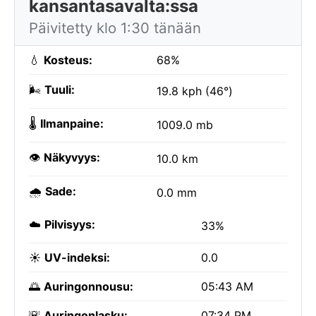
kansantasavalta:ssa
Päivitetty klo 1:30 tänään
💧
Kosteus:
68%
🌬️
Tuuli:
19.8 kph (46°)
🌡️
Ilmanpaine:
1009.0 mb
👁️
Näkyvyys:
10.0 km
🌧️
Sade:
0.0 mm
☁️
Pilvisyys:
33%
☀️
UV-indeksi:
0.0
🌅
Auringonnousu:
05:43 AM
🌇
Auringonlasku:
07:34 PM