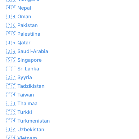
🇳🇵 Nepal
🇴🇲 Oman
🇵🇰 Pakistan
🇵🇸 Palestiina
🇶🇦 Qatar
🇸🇦 Saudi-Arabia
🇸🇬 Singapore
🇱🇰 Sri Lanka
🇸🇾 Syyria
🇹🇯 Tadzikistan
🇹🇼 Taiwan
🇹🇭 Thaimaa
🇹🇷 Turkki
🇹🇲 Turkmenistan
🇺🇿 Uzbekistan
🇻🇳 Vietnam