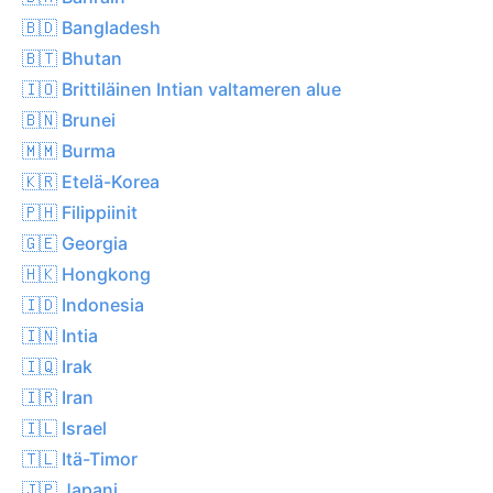
🇧🇩 Bangladesh
🇧🇹 Bhutan
🇮🇴 Brittiläinen Intian valtameren alue
🇧🇳 Brunei
🇲🇲 Burma
🇰🇷 Etelä-Korea
🇵🇭 Filippiinit
🇬🇪 Georgia
🇭🇰 Hongkong
🇮🇩 Indonesia
🇮🇳 Intia
🇮🇶 Irak
🇮🇷 Iran
🇮🇱 Israel
🇹🇱 Itä-Timor
🇯🇵 Japani