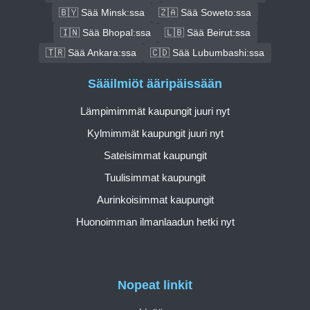
🇧🇾 Sää Minsk:ssa
🇿🇦 Sää Soweto:ssa
🇮🇳 Sää Bhopal:ssa
🇱🇧 Sää Beirut:ssa
🇹🇷 Sää Ankara:ssa
🇨🇩 Sää Lubumbashi:ssa
Sääilmiöt ääripäissään
Lämpimimmät kaupungit juuri nyt
Kylmimmät kaupungit juuri nyt
Sateisimmat kaupungit
Tuulisimmat kaupungit
Aurinkoisimmat kaupungit
Huonoimman ilmanlaadun hetki nyt
Nopeat linkit