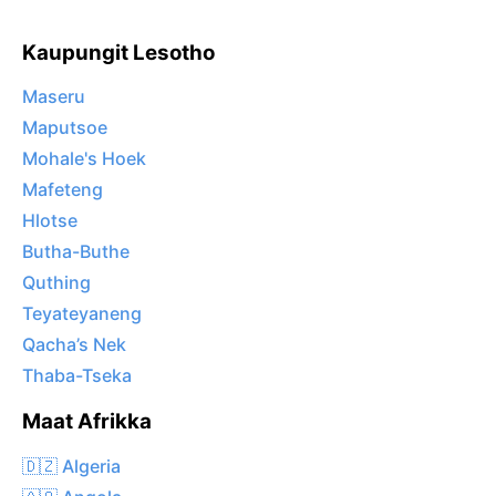
Kaupungit Lesotho
Maseru
Maputsoe
Mohale's Hoek
Mafeteng
Hlotse
Butha-Buthe
Quthing
Teyateyaneng
Qacha’s Nek
Thaba-Tseka
Maat Afrikka
🇩🇿 Algeria