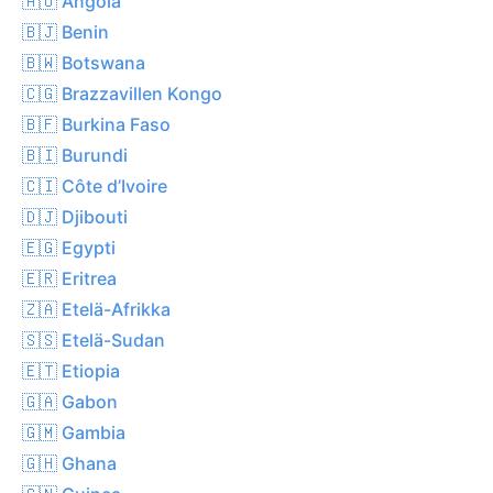
🇦🇴 Angola
🇧🇯 Benin
🇧🇼 Botswana
🇨🇬 Brazzavillen Kongo
🇧🇫 Burkina Faso
🇧🇮 Burundi
🇨🇮 Côte d’Ivoire
🇩🇯 Djibouti
🇪🇬 Egypti
🇪🇷 Eritrea
🇿🇦 Etelä-Afrikka
🇸🇸 Etelä-Sudan
🇪🇹 Etiopia
🇬🇦 Gabon
🇬🇲 Gambia
🇬🇭 Ghana