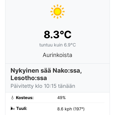
8.3°C
tuntuu kuin 6.9°C
Aurinkoista
Nykyinen sää Nako:ssa,
Lesotho:ssa
Päivitetty klo 10:15 tänään
💧
Kosteus:
49%
🌬️
Tuuli:
8.6 kph (197°)