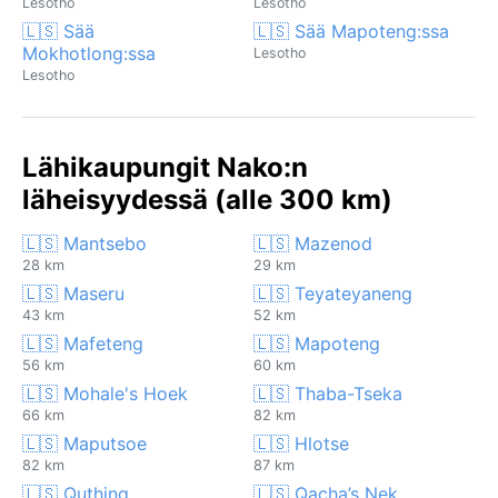
Lesotho
Lesotho
🇱🇸 Sää
🇱🇸 Sää Mapoteng:ssa
Mokhotlong:ssa
Lesotho
Lesotho
Lähikaupungit Nako:n
läheisyydessä (alle 300 km)
🇱🇸 Mantsebo
🇱🇸 Mazenod
28 km
29 km
🇱🇸 Maseru
🇱🇸 Teyateyaneng
43 km
52 km
🇱🇸 Mafeteng
🇱🇸 Mapoteng
56 km
60 km
🇱🇸 Mohale's Hoek
🇱🇸 Thaba-Tseka
66 km
82 km
🇱🇸 Maputsoe
🇱🇸 Hlotse
82 km
87 km
🇱🇸 Quthing
🇱🇸 Qacha’s Nek