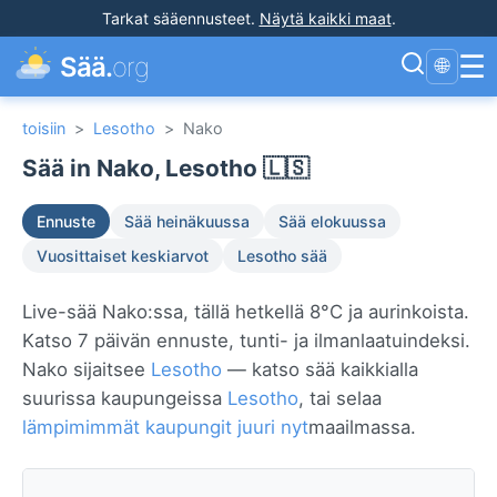
Tarkat sääennusteet
.
Näytä kaikki maat
.
☰
Sää.
org
🌐
toisiin
>
Lesotho
>
Nako
Sää in Nako, Lesotho 🇱🇸
Ennuste
Sää heinäkuussa
Sää elokuussa
Vuosittaiset keskiarvot
Lesotho sää
Live-sää Nako:ssa, tällä hetkellä 8°C ja aurinkoista.
Katso 7 päivän ennuste, tunti- ja ilmanlaatuindeksi.
Nako sijaitsee
Lesotho
— katso sää kaikkialla
suurissa kaupungeissa
Lesotho
, tai selaa
lämpimimmät kaupungit juuri nyt
maailmassa.