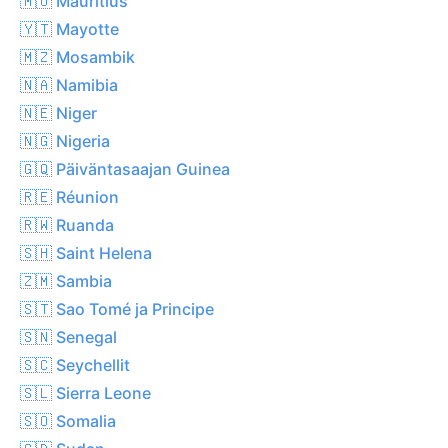
🇲🇺 Mauritius
🇾🇹 Mayotte
🇲🇿 Mosambik
🇳🇦 Namibia
🇳🇪 Niger
🇳🇬 Nigeria
🇬🇶 Päiväntasaajan Guinea
🇷🇪 Réunion
🇷🇼 Ruanda
🇸🇭 Saint Helena
🇿🇲 Sambia
🇸🇹 Sao Tomé ja Principe
🇸🇳 Senegal
🇸🇨 Seychellit
🇸🇱 Sierra Leone
🇸🇴 Somalia