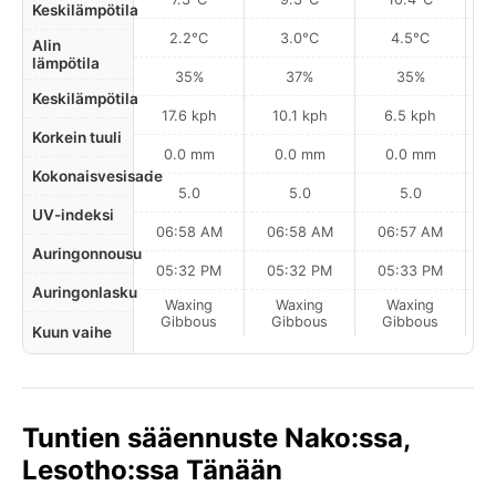
Keskilämpötila
2.2°C
3.0°C
4.5°C
Alin
lämpötila
35%
37%
35%
Keskilämpötila
17.6 kph
10.1 kph
6.5 kph
Korkein tuuli
0.0 mm
0.0 mm
0.0 mm
Kokonaisvesisade
5.0
5.0
5.0
UV-indeksi
06:58 AM
06:58 AM
06:57 AM
0
Auringonnousu
05:32 PM
05:32 PM
05:33 PM
Auringonlasku
Waxing
Waxing
Waxing
F
Gibbous
Gibbous
Gibbous
Kuun vaihe
Tuntien sääennuste Nako:ssa,
Lesotho:ssa Tänään