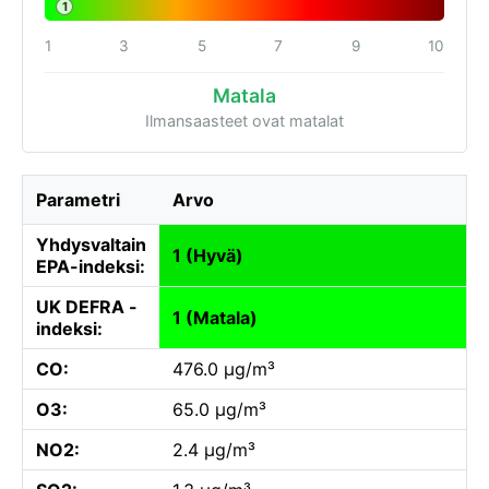
1
1
3
5
7
9
10
Matala
Ilmansaasteet ovat matalat
Parametri
Arvo
Yhdysvaltain
1 (Hyvä)
EPA-indeksi:
UK DEFRA -
1 (Matala)
indeksi:
CO:
476.0 µg/m³
O3:
65.0 µg/m³
NO2:
2.4 µg/m³