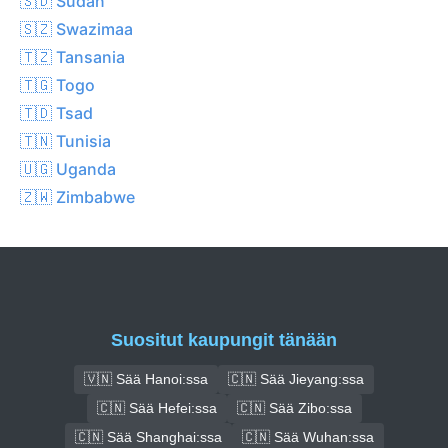
🇸🇩 Sudan
🇸🇿 Swazimaa
🇹🇿 Tansania
🇹🇬 Togo
🇹🇩 Tsad
🇹🇳 Tunisia
🇺🇬 Uganda
🇿🇼 Zimbabwe
Suositut kaupungit tänään
🇻🇳 Sää Hanoi:ssa
🇨🇳 Sää Jieyang:ssa
🇨🇳 Sää Hefei:ssa
🇨🇳 Sää Zibo:ssa
🇨🇳 Sää Shanghai:ssa
🇨🇳 Sää Wuhan:ssa