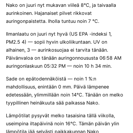
Nako on juuri nyt mukavan viileä 8°C, ja taivaalla
aurinkoinen. Hajanaiset pilvet rikkovat
auringonpaistetta. Iholla tuntuu noin 7 °C.
Ilmanlaatu on juuri nyt hyvä (US EPA -indeksi 1,
PM2.5 4) — sopii hyvin ulkoliikuntaan. UV on
alhainen, 3 — aurinkosuojaa ei tarvita tänään.
Päivänvaloa on tänään auringonnoususta 06:58 AM
auringonlaskuun 05:32 PM — noin 10 h 34 min.
Sade on epätodennäköistä — noin 1 %:n
mahdollisuus, enintään 0 mm. Päivä lämpenee
edetessään, ylimmillään noin 14°C. Tänään on melko
tyypillinen heinäkuuta sää paikassa Nako.
Lämpötilat pysyvät melko tasaisina tällä viikolla,
useimpina iltapäivinä noin 16°C. Tämän päivän ylin
lämpötila jää selvästi paikkakunnan Nako