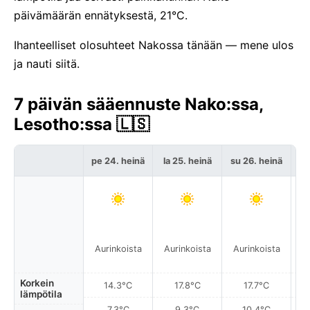
päivämäärän ennätyksestä, 21°C.
Ihanteelliset olosuhteet Nakossa tänään — mene ulos
ja nauti siitä.
7 päivän sääennuste Nako:ssa,
Lesotho:ssa 🇱🇸
pe 24. heinä
la 25. heinä
su 26. heinä
ma
Aurinkoista
Aurinkoista
Aurinkoista
A
Korkein
14.3°C
17.8°C
17.7°C
lämpötila
7.3°C
9.3°C
10.4°C