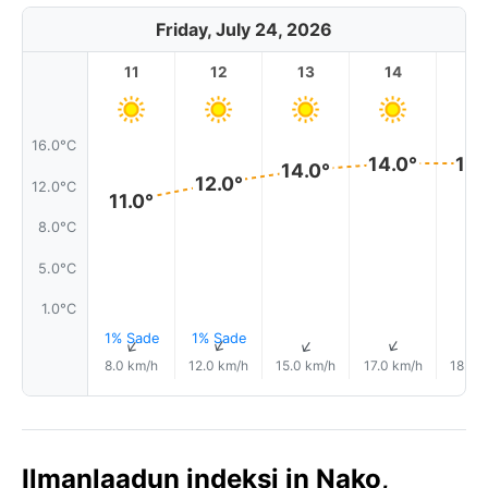
Friday, July 24, 2026
11
12
13
14
1
16.0°C
14.0°
14.
14.0°
12.0°
12.0°C
11.0°
8.0°C
5.0°C
1.0°C
1% Sade
1% Sade
↑
↑
↑
↑
8.0 km/h
12.0 km/h
15.0 km/h
17.0 km/h
18.0 
Ilmanlaadun indeksi in Nako,