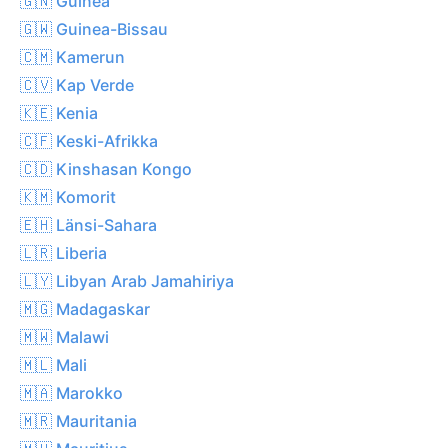
🇬🇳 Guinea
🇬🇼 Guinea-Bissau
🇨🇲 Kamerun
🇨🇻 Kap Verde
🇰🇪 Kenia
🇨🇫 Keski-Afrikka
🇨🇩 Kinshasan Kongo
🇰🇲 Komorit
🇪🇭 Länsi-Sahara
🇱🇷 Liberia
🇱🇾 Libyan Arab Jamahiriya
🇲🇬 Madagaskar
🇲🇼 Malawi
🇲🇱 Mali
🇲🇦 Marokko
🇲🇷 Mauritania