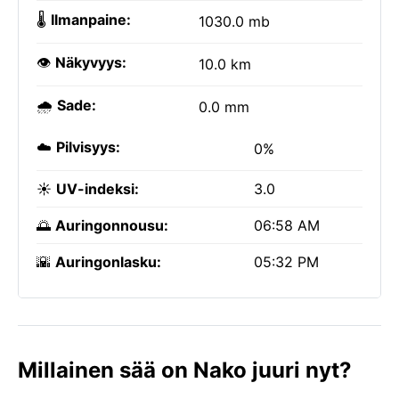
🌡️
Ilmanpaine:
1030.0 mb
👁️
Näkyvyys:
10.0 km
🌧️
Sade:
0.0 mm
☁️
Pilvisyys:
0%
☀️
UV-indeksi:
3.0
🌅
Auringonnousu:
06:58 AM
🌇
Auringonlasku:
05:32 PM
Millainen sää on Nako juuri nyt?