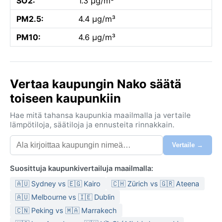
SO2:
1.3 µg/m³
PM2.5:
4.4 µg/m³
PM10:
4.6 µg/m³
Vertaa kaupungin Nako säätä
toiseen kaupunkiin
Hae mitä tahansa kaupunkia maailmalla ja vertaile
lämpötiloja, säätiloja ja ennusteita rinnakkain.
Vertaile →
Suosittuja kaupunkivertailuja maailmalla:
🇦🇺 Sydney vs 🇪🇬 Kairo
🇨🇭 Zürich vs 🇬🇷 Ateena
🇦🇺 Melbourne vs 🇮🇪 Dublin
🇨🇳 Peking vs 🇲🇦 Marrakech