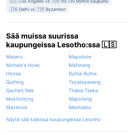
🇺🇸 Los Angeles vs 🇻🇳 Hồ Chí Minhin kaupunki
🇮🇳 Delhi vs 🇹🇷 Byzantion
Sää muissa suurissa
kaupungeissa Lesotho:ssa 🇱🇸
Maseru
Maputsoe
Mohale's Hoek
Mafeteng
Hlotse
Butha-Buthe
Quthing
Teyateyaneng
Qacha’s Nek
Thaba-Tseka
Mokhotlong
Mapoteng
Mazenod
Mantsebo
Näytä sää kaikissa kaupungeissa Lesotho