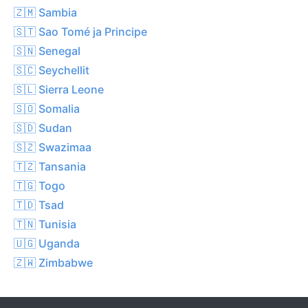
🇿🇲 Sambia
🇸🇹 Sao Tomé ja Principe
🇸🇳 Senegal
🇸🇨 Seychellit
🇸🇱 Sierra Leone
🇸🇴 Somalia
🇸🇩 Sudan
🇸🇿 Swazimaa
🇹🇿 Tansania
🇹🇬 Togo
🇹🇩 Tsad
🇹🇳 Tunisia
🇺🇬 Uganda
🇿🇼 Zimbabwe