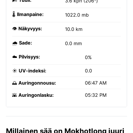
🌬️
Tuuli:
3.6 kph (206°)
🌡️
Ilmanpaine:
1022.0 mb
👁️
Näkyvyys:
10.0 km
🌧️
Sade:
0.0 mm
☁️
Pilvisyys:
0%
☀️
UV-indeksi:
0.0
🌅
Auringonnousu:
06:47 AM
🌇
Auringonlasku:
05:32 PM
Millainen sää on Mokhotlong juuri