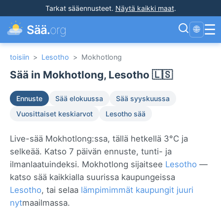
Tarkat sääennusteet
.
Näytä kaikki maat
.
☰
Sää.
org
🌐
toisiin
>
Lesotho
>
Mokhotlong
Sää in Mokhotlong, Lesotho 🇱🇸
Ennuste
Sää elokuussa
Sää syyskuussa
Vuosittaiset keskiarvot
Lesotho sää
Live-sää Mokhotlong:ssa, tällä hetkellä 3°C ja
selkeää. Katso 7 päivän ennuste, tunti- ja
ilmanlaatuindeksi. Mokhotlong sijaitsee
Lesotho
—
katso sää kaikkialla suurissa kaupungeissa
Lesotho
, tai selaa
lämpimimmät kaupungit juuri
nyt
maailmassa.