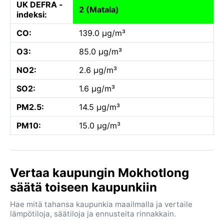
UK DEFRA -
2 (Matala)
indeksi:
CO:
139.0 µg/m³
O3:
85.0 µg/m³
NO2:
2.6 µg/m³
SO2:
1.6 µg/m³
PM2.5:
14.5 µg/m³
PM10:
15.0 µg/m³
Vertaa kaupungin Mokhotlong
säätä toiseen kaupunkiin
Hae mitä tahansa kaupunkia maailmalla ja vertaile
lämpötiloja, säätiloja ja ennusteita rinnakkain.