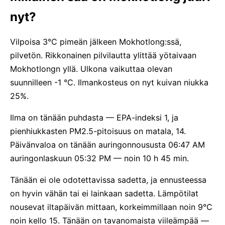
nyt?
Vilpoisa 3°C pimeän jälkeen Mokhotlong:ssä,
pilvetön. Rikkonainen pilvilautta ylittää yötaivaan
Mokhotlongn yllä. Ulkona vaikuttaa olevan
suunnilleen -1 °C. Ilmankosteus on nyt kuivan niukka
25%.
Ilma on tänään puhdasta — EPA-indeksi 1, ja
pienhiukkasten PM2.5-pitoisuus on matala, 14.
Päivänvaloa on tänään auringonnoususta 06:47 AM
auringonlaskuun 05:32 PM — noin 10 h 45 min.
Tänään ei ole odotettavissa sadetta, ja ennusteessa
on hyvin vähän tai ei lainkaan sadetta. Lämpötilat
nousevat iltapäivän mittaan, korkeimmillaan noin 9°C
noin kello 15. Tänään on tavanomaista viileämpää —