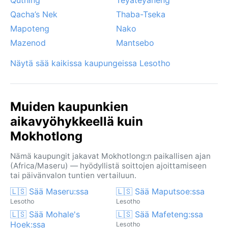
Qacha’s Nek
Thaba-Tseka
Mapoteng
Nako
Mazenod
Mantsebo
Näytä sää kaikissa kaupungeissa Lesotho
Muiden kaupunkien
aikavyöhykkeellä kuin
Mokhotlong
Nämä kaupungit jakavat Mokhotlong:n paikallisen ajan
(Africa/Maseru) — hyödyllistä soittojen ajoittamiseen
tai päivänvalon tuntien vertailuun.
🇱🇸 Sää Maseru:ssa
🇱🇸 Sää Maputsoe:ssa
Lesotho
Lesotho
🇱🇸 Sää Mohale's
🇱🇸 Sää Mafeteng:ssa
Hoek:ssa
Lesotho