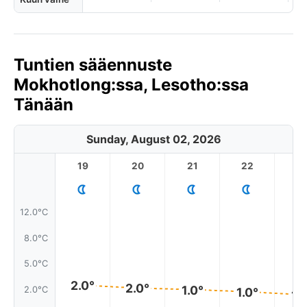
Tuntien sääennuste
Mokhotlong:ssa, Lesotho:ssa
Tänään
Sunday, August 02, 2026
19
20
21
22
2
12.0°C
8.0°C
5.0°C
2.0°
2.0°
1.0°
2.0°C
1.0°
1.