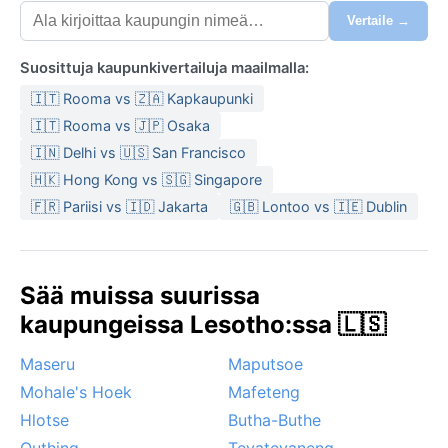
Vertaile →
Suosittuja kaupunkivertailuja maailmalla:
🇮🇹 Rooma vs 🇿🇦 Kapkaupunki
🇮🇹 Rooma vs 🇯🇵 Osaka
🇮🇳 Delhi vs 🇺🇸 San Francisco
🇭🇰 Hong Kong vs 🇸🇬 Singapore
🇫🇷 Pariisi vs 🇮🇩 Jakarta
🇬🇧 Lontoo vs 🇮🇪 Dublin
Sää muissa suurissa
kaupungeissa Lesotho:ssa 🇱🇸
Maseru
Maputsoe
Mohale's Hoek
Mafeteng
Hlotse
Butha-Buthe
Quthing
Teyateyaneng