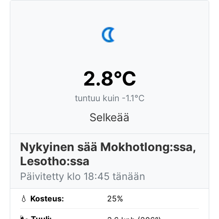
2.8°C
tuntuu kuin -1.1°C
Selkeää
Nykyinen sää Mokhotlong:ssa,
Lesotho:ssa
Päivitetty klo 18:45 tänään
💧
Kosteus:
25%