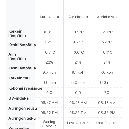
Aurinkoista
Aurinkoista
Aurinkoista
A
Korkein
8.8°C
10.5°C
12.3°C
lämpötila
3.2°C
4.2°C
5.4°C
Keskilämpötila
-0.7°C
-0.6°C
-0.1°C
Alin
lämpötila
23%
21%
21%
Keskilämpötila
9.7 kph
6.1 kph
7.6 kph
Korkein tuuli
0.0 mm
0.0 mm
0.0 mm
Kokonaisvesisade
6.0
6.0
7.0
UV-indeksi
06:47 AM
06:46 AM
06:45 AM
0
Auringonnousu
05:32 PM
05:33 PM
05:33 PM
Auringonlasku
Waning
Last Quarter
Last Quarter
La
Gibbous
Kuun vaihe