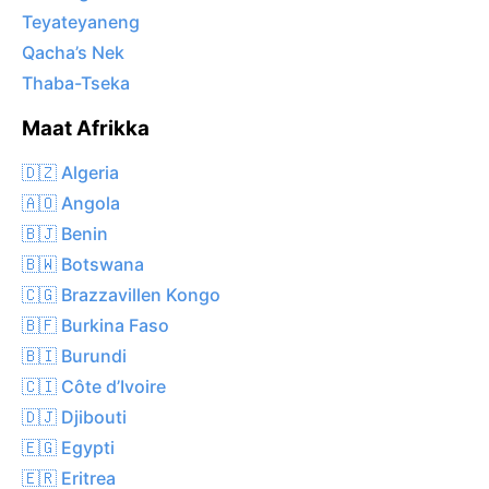
Teyateyaneng
Qacha’s Nek
Thaba-Tseka
Maat Afrikka
🇩🇿 Algeria
🇦🇴 Angola
🇧🇯 Benin
🇧🇼 Botswana
🇨🇬 Brazzavillen Kongo
🇧🇫 Burkina Faso
🇧🇮 Burundi
🇨🇮 Côte d’Ivoire
🇩🇯 Djibouti
🇪🇬 Egypti
🇪🇷 Eritrea