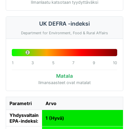
Ilmanlaatu katsotaan tyydyttäväksi
UK DEFRA -indeksi
Department for Environment, Food & Rural Affairs
2
1
3
5
7
9
10
Matala
Ilmansaasteet ovat matalat
Parametri
Arvo
Yhdysvaltain
1 (Hyvä)
EPA-indeksi: