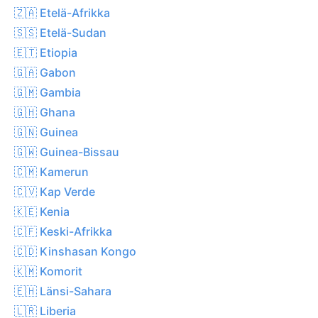
🇿🇦 Etelä-Afrikka
🇸🇸 Etelä-Sudan
🇪🇹 Etiopia
🇬🇦 Gabon
🇬🇲 Gambia
🇬🇭 Ghana
🇬🇳 Guinea
🇬🇼 Guinea-Bissau
🇨🇲 Kamerun
🇨🇻 Kap Verde
🇰🇪 Kenia
🇨🇫 Keski-Afrikka
🇨🇩 Kinshasan Kongo
🇰🇲 Komorit
🇪🇭 Länsi-Sahara
🇱🇷 Liberia