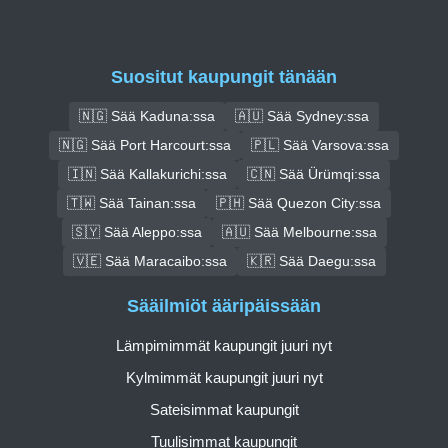
Suositut kaupungit tänään
🇳🇬 Sää Kaduna:ssa
🇦🇺 Sää Sydney:ssa
🇳🇬 Sää Port Harcourt:ssa
🇵🇱 Sää Varsova:ssa
🇮🇳 Sää Kallakurichi:ssa
🇨🇳 Sää Ürümqi:ssa
🇹🇼 Sää Tainan:ssa
🇵🇭 Sää Quezon City:ssa
🇸🇾 Sää Aleppo:ssa
🇦🇺 Sää Melbourne:ssa
🇻🇪 Sää Maracaibo:ssa
🇰🇷 Sää Daegu:ssa
Sääilmiöt ääripäissään
Lämpimimmät kaupungit juuri nyt
Kylmimmät kaupungit juuri nyt
Sateisimmat kaupungit
Tuulisimmat kaupungit