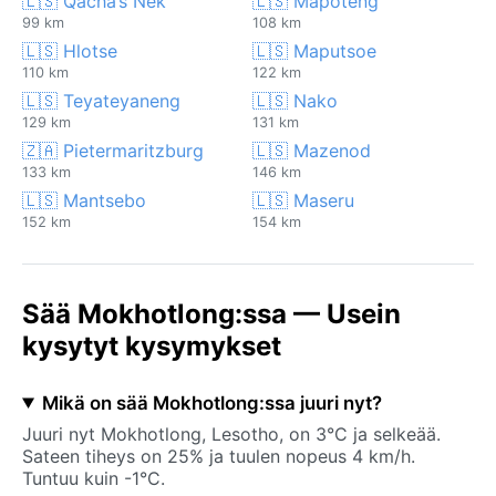
🇱🇸 Qacha’s Nek
🇱🇸 Mapoteng
99 km
108 km
🇱🇸 Hlotse
🇱🇸 Maputsoe
110 km
122 km
🇱🇸 Teyateyaneng
🇱🇸 Nako
129 km
131 km
🇿🇦 Pietermaritzburg
🇱🇸 Mazenod
133 km
146 km
🇱🇸 Mantsebo
🇱🇸 Maseru
152 km
154 km
Sää Mokhotlong:ssa — Usein
kysytyt kysymykset
Mikä on sää Mokhotlong:ssa juuri nyt?
Juuri nyt Mokhotlong, Lesotho, on 3°C ja selkeää.
Sateen tiheys on 25% ja tuulen nopeus 4 km/h.
Tuntuu kuin -1°C.