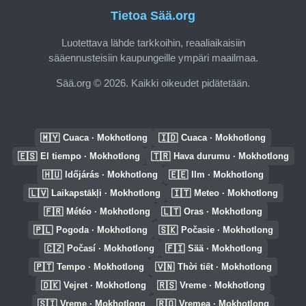
Tietoa Sää.org
Luotettava lähde tarkkoihin, reaaliaikaisiin
sääennusteisiin kaupungeille ympäri maailmaa.
Sää.org © 2026. Kaikki oikeudet pidätetään.
🇲🇾
🇮🇩
Cuaca · Mokhotlong
Cuaca · Mokhotlong
🇪🇸
🇹🇷
El tiempo · Mokhotlong
Hava durumu · Mokhotlong
🇭🇺
🇪🇪
Időjárás · Mokhotlong
Ilm · Mokhotlong
🇱🇻
🇮🇹
Laikapstākļi · Mokhotlong
Meteo · Mokhotlong
🇫🇷
🇱🇹
Météo · Mokhotlong
Oras · Mokhotlong
🇵🇱
🇸🇰
Pogoda · Mokhotlong
Počasie · Mokhotlong
🇨🇿
🇫🇮
Počasí · Mokhotlong
Sää · Mokhotlong
🇵🇹
🇻🇳
Tempo · Mokhotlong
Thời tiết · Mokhotlong
🇩🇰
🇷🇸
Vejret · Mokhotlong
Vreme · Mokhotlong
🇸🇮
🇷🇴
Vreme · Mokhotlong
Vremea · Mokhotlong