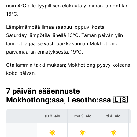
noin 4°C alle tyypillisen elokuuta ylimmän lämpötilan
13°C.
Lämpimämpää ilmaa saapuu loppuviikosta —
Saturday lämpötila lähellä 13°C. Tämän päivän ylin
lämpötila jää selvästi paikkakunnan Mokhotlong
päivämäärän ennätyksestä, 19°C.
Ota lämmin takki mukaan; Mokhotlong pysyy koleana
koko päivän.
7 päivän sääennuste
Mokhotlong:ssa, Lesotho:ssa 🇱🇸
su 2. elo
ma 3. elo
ti 4. elo