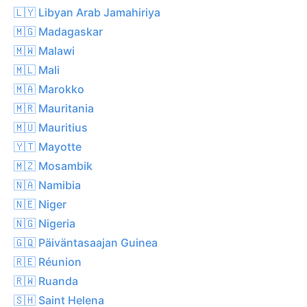
🇱🇾 Libyan Arab Jamahiriya
🇲🇬 Madagaskar
🇲🇼 Malawi
🇲🇱 Mali
🇲🇦 Marokko
🇲🇷 Mauritania
🇲🇺 Mauritius
🇾🇹 Mayotte
🇲🇿 Mosambik
🇳🇦 Namibia
🇳🇪 Niger
🇳🇬 Nigeria
🇬🇶 Päiväntasaajan Guinea
🇷🇪 Réunion
🇷🇼 Ruanda
🇸🇭 Saint Helena