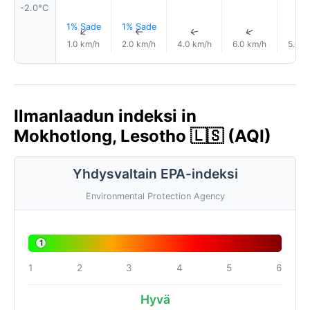
-2.0°C
1% Sade
1% Sade
↑
↑
↑
↑
1.0 km/h
2.0 km/h
4.0 km/h
6.0 km/h
5.0 k
Ilmanlaadun indeksi in
Mokhotlong, Lesotho 🇱🇸 (AQI)
Yhdysvaltain EPA-indeksi
Environmental Protection Agency
1
1
2
3
4
5
6
Hyvä