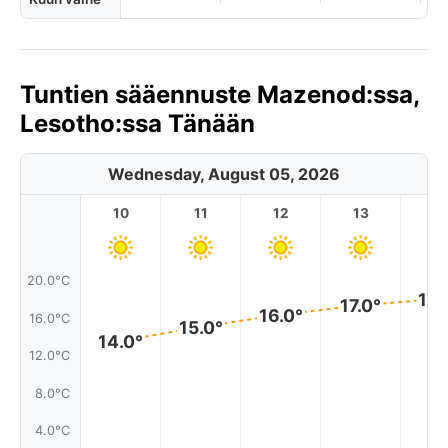
Tuntien sääennuste Mazenod:ssa,
Lesotho:ssa Tänään
Wednesday, August 05, 2026
10
11
12
13
1
20.0°C
18.
17.0°
16.0°
16.0°C
15.0°
14.0°
12.0°C
8.0°C
4.0°C