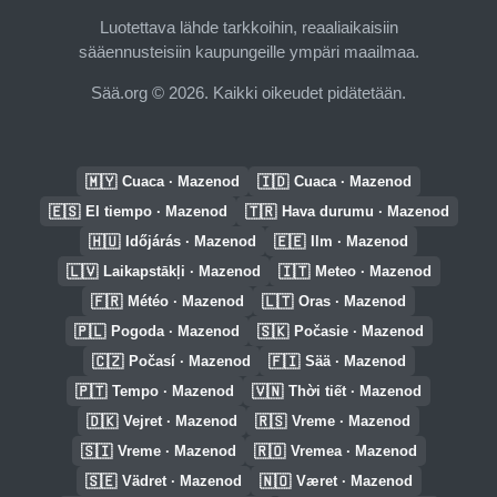
Luotettava lähde tarkkoihin, reaaliaikaisiin
sääennusteisiin kaupungeille ympäri maailmaa.
Sää.org © 2026. Kaikki oikeudet pidätetään.
🇲🇾
🇮🇩
Cuaca · Mazenod
Cuaca · Mazenod
🇪🇸
🇹🇷
El tiempo · Mazenod
Hava durumu · Mazenod
🇭🇺
🇪🇪
Időjárás · Mazenod
Ilm · Mazenod
🇱🇻
🇮🇹
Laikapstākļi · Mazenod
Meteo · Mazenod
🇫🇷
🇱🇹
Météo · Mazenod
Oras · Mazenod
🇵🇱
🇸🇰
Pogoda · Mazenod
Počasie · Mazenod
🇨🇿
🇫🇮
Počasí · Mazenod
Sää · Mazenod
🇵🇹
🇻🇳
Tempo · Mazenod
Thời tiết · Mazenod
🇩🇰
🇷🇸
Vejret · Mazenod
Vreme · Mazenod
🇸🇮
🇷🇴
Vreme · Mazenod
Vremea · Mazenod
🇸🇪
🇳🇴
Vädret · Mazenod
Været · Mazenod