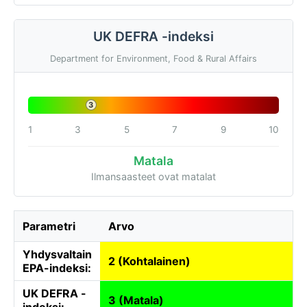
UK DEFRA -indeksi
Department for Environment, Food & Rural Affairs
3
1
3
5
7
9
10
Matala
Ilmansaasteet ovat matalat
Parametri
Arvo
Yhdysvaltain
2 (Kohtalainen)
EPA-indeksi:
UK DEFRA -
3 (Matala)
indeksi: