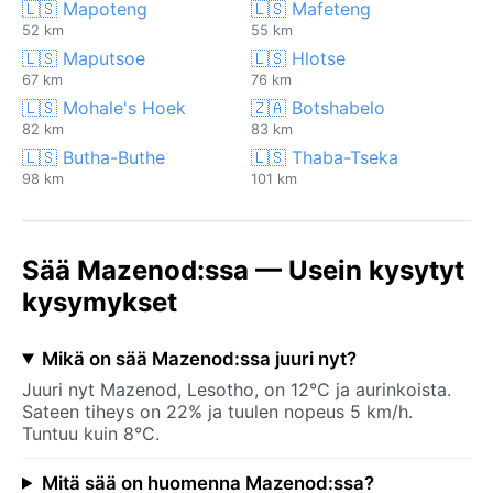
🇱🇸 Mapoteng
🇱🇸 Mafeteng
52 km
55 km
🇱🇸 Maputsoe
🇱🇸 Hlotse
67 km
76 km
🇱🇸 Mohale's Hoek
🇿🇦 Botshabelo
82 km
83 km
🇱🇸 Butha-Buthe
🇱🇸 Thaba-Tseka
98 km
101 km
Sää Mazenod:ssa — Usein kysytyt
kysymykset
Mikä on sää Mazenod:ssa juuri nyt?
Juuri nyt Mazenod, Lesotho, on 12°C ja aurinkoista.
Sateen tiheys on 22% ja tuulen nopeus 5 km/h.
Tuntuu kuin 8°C.
Mitä sää on huomenna Mazenod:ssa?