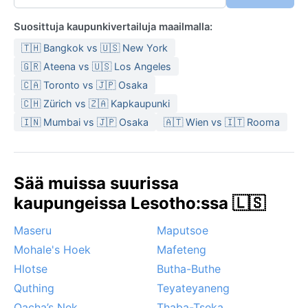
Suosittuja kaupunkivertailuja maailmalla:
🇹🇭 Bangkok vs 🇺🇸 New York
🇬🇷 Ateena vs 🇺🇸 Los Angeles
🇨🇦 Toronto vs 🇯🇵 Osaka
🇨🇭 Zürich vs 🇿🇦 Kapkaupunki
🇮🇳 Mumbai vs 🇯🇵 Osaka
🇦🇹 Wien vs 🇮🇹 Rooma
Sää muissa suurissa
kaupungeissa Lesotho:ssa 🇱🇸
Maseru
Maputsoe
Mohale's Hoek
Mafeteng
Hlotse
Butha-Buthe
Quthing
Teyateyaneng
Qacha’s Nek
Thaba-Tseka