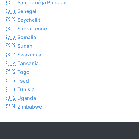
🇸🇹 Sao Tomé ja Principe
🇸🇳 Senegal
🇸🇨 Seychellit
🇸🇱 Sierra Leone
🇸🇴 Somalia
🇸🇩 Sudan
🇸🇿 Swazimaa
🇹🇿 Tansania
🇹🇬 Togo
🇹🇩 Tsad
🇹🇳 Tunisia
🇺🇬 Uganda
🇿🇼 Zimbabwe