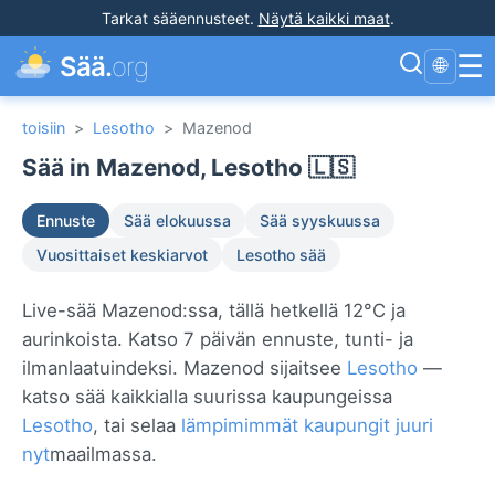
Tarkat sääennusteet
.
Näytä kaikki maat
.
☰
Sää.
org
🌐
toisiin
>
Lesotho
>
Mazenod
Sää in Mazenod, Lesotho 🇱🇸
Ennuste
Sää elokuussa
Sää syyskuussa
Vuosittaiset keskiarvot
Lesotho sää
Live-sää Mazenod:ssa, tällä hetkellä 12°C ja
aurinkoista. Katso 7 päivän ennuste, tunti- ja
ilmanlaatuindeksi. Mazenod sijaitsee
Lesotho
—
katso sää kaikkialla suurissa kaupungeissa
Lesotho
, tai selaa
lämpimimmät kaupungit juuri
nyt
maailmassa.