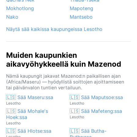
Mokhotlong
Mapoteng
Nako
Mantsebo
Näytä sää kaikissa kaupungeissa Lesotho
Muiden kaupunkien
aikavyöhykkeellä kuin Mazenod
Nämä kaupungit jakavat Mazenod:n paikallisen ajan
(Africa/Maseru) — hyödyllistä soittojen ajoittamiseen
tai päivänvalon tuntien vertailuun.
🇱🇸 Sää Maseru:ssa
🇱🇸 Sää Maputsoe:ssa
Lesotho
Lesotho
🇱🇸 Sää Mohale's
🇱🇸 Sää Mafeteng:ssa
Hoek:ssa
Lesotho
Lesotho
🇱🇸 Sää Hlotse:ssa
🇱🇸 Sää Butha-
Buthe:ssa
Lesotho