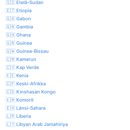
🇸🇸 Etelä-Sudan
🇪🇹 Etiopia
🇬🇦 Gabon
🇬🇲 Gambia
🇬🇭 Ghana
🇬🇳 Guinea
🇬🇼 Guinea-Bissau
🇨🇲 Kamerun
🇨🇻 Kap Verde
🇰🇪 Kenia
🇨🇫 Keski-Afrikka
🇨🇩 Kinshasan Kongo
🇰🇲 Komorit
🇪🇭 Länsi-Sahara
🇱🇷 Liberia
🇱🇾 Libyan Arab Jamahiriya