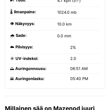
🌬️
Tuuli:
4.7 kph (51°)
🌡️
Ilmanpaine:
1024.0 mb
👁️
Näkyvyys:
10.0 km
🌧️
Sade:
0.0 mm
☁️
Pilvisyys:
2%
☀️
UV-indeksi:
2.0
🌅
Auringonnousu:
06:51 AM
🌇
Auringonlasku:
05:40 PM
Millainen sää on Mazenod juuri