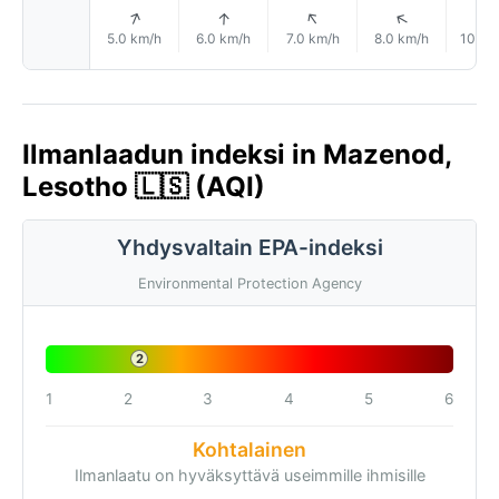
↑
↑
↑
↑
5.0 km/h
6.0 km/h
7.0 km/h
8.0 km/h
10.0 
Ilmanlaadun indeksi in Mazenod,
Lesotho 🇱🇸 (AQI)
Yhdysvaltain EPA-indeksi
Environmental Protection Agency
2
1
2
3
4
5
6
Kohtalainen
Ilmanlaatu on hyväksyttävä useimmille ihmisille