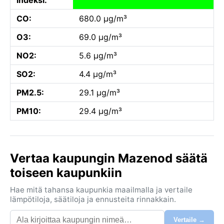
CO:
680.0 µg/m³
O3:
69.0 µg/m³
NO2:
5.6 µg/m³
SO2:
4.4 µg/m³
PM2.5:
29.1 µg/m³
PM10:
29.4 µg/m³
Vertaa kaupungin Mazenod säätä
toiseen kaupunkiin
Hae mitä tahansa kaupunkia maailmalla ja vertaile
lämpötiloja, säätiloja ja ennusteita rinnakkain.
Vertaile →