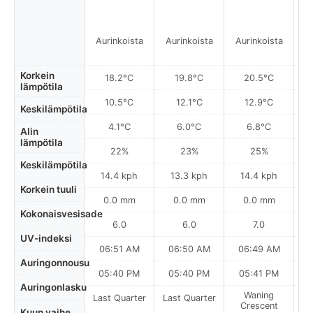
Aurinkoista
Aurinkoista
Aurinkoista
Korkein
18.2°C
19.8°C
20.5°C
lämpötila
10.5°C
12.1°C
12.9°C
Keskilämpötila
4.1°C
6.0°C
6.8°C
Alin
lämpötila
22%
23%
25%
Keskilämpötila
14.4 kph
13.3 kph
14.4 kph
Korkein tuuli
0.0 mm
0.0 mm
0.0 mm
Kokonaisvesisade
6.0
6.0
7.0
UV-indeksi
06:51 AM
06:50 AM
06:49 AM
0
Auringonnousu
05:40 PM
05:40 PM
05:41 PM
Auringonlasku
Waning
Last Quarter
Last Quarter
Crescent
Kuun vaihe