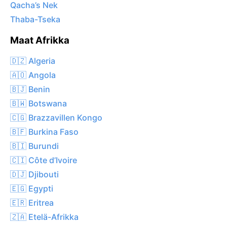
Qacha’s Nek
Thaba-Tseka
Maat Afrikka
🇩🇿 Algeria
🇦🇴 Angola
🇧🇯 Benin
🇧🇼 Botswana
🇨🇬 Brazzavillen Kongo
🇧🇫 Burkina Faso
🇧🇮 Burundi
🇨🇮 Côte d’Ivoire
🇩🇯 Djibouti
🇪🇬 Egypti
🇪🇷 Eritrea
🇿🇦 Etelä-Afrikka