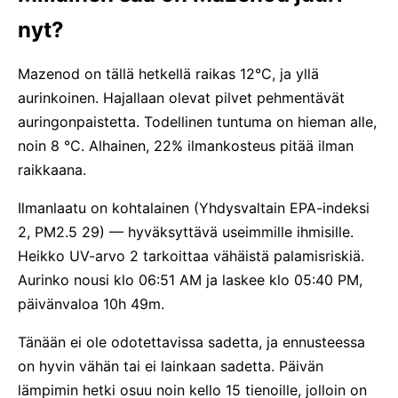
nyt?
Mazenod on tällä hetkellä raikas 12°C, ja yllä
aurinkoinen. Hajallaan olevat pilvet pehmentävät
auringonpaistetta. Todellinen tuntuma on hieman alle,
noin 8 °C. Alhainen, 22% ilmankosteus pitää ilman
raikkaana.
Ilmanlaatu on kohtalainen (Yhdysvaltain EPA-indeksi
2, PM2.5 29) — hyväksyttävä useimmille ihmisille.
Heikko UV-arvo 2 tarkoittaa vähäistä palamisriskiä.
Aurinko nousi klo 06:51 AM ja laskee klo 05:40 PM,
päivänvaloa 10h 49m.
Tänään ei ole odotettavissa sadetta, ja ennusteessa
on hyvin vähän tai ei lainkaan sadetta. Päivän
lämpimin hetki osuu noin kello 15 tienoille, jolloin on