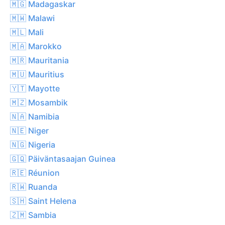
🇲🇬 Madagaskar
🇲🇼 Malawi
🇲🇱 Mali
🇲🇦 Marokko
🇲🇷 Mauritania
🇲🇺 Mauritius
🇾🇹 Mayotte
🇲🇿 Mosambik
🇳🇦 Namibia
🇳🇪 Niger
🇳🇬 Nigeria
🇬🇶 Päiväntasaajan Guinea
🇷🇪 Réunion
🇷🇼 Ruanda
🇸🇭 Saint Helena
🇿🇲 Sambia