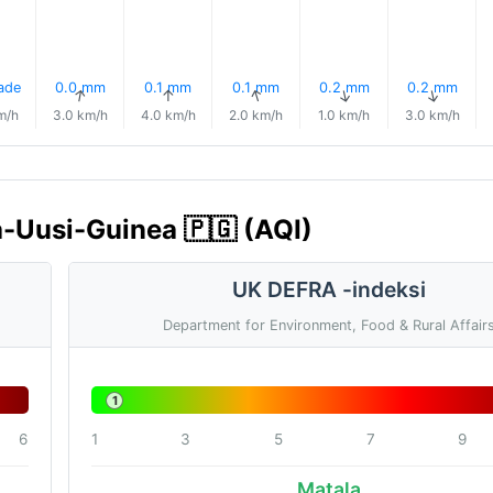
ade
0.0 mm
0.1 mm
0.1 mm
0.2 mm
0.2 mm
↑
↑
↑
↑
↑
↑
m/h
3.0 km/h
4.0 km/h
2.0 km/h
1.0 km/h
3.0 km/h
a-Uusi-Guinea 🇵🇬 (AQI)
UK DEFRA -indeksi
Department for Environment, Food & Rural Affair
1
6
1
3
5
7
9
Matala