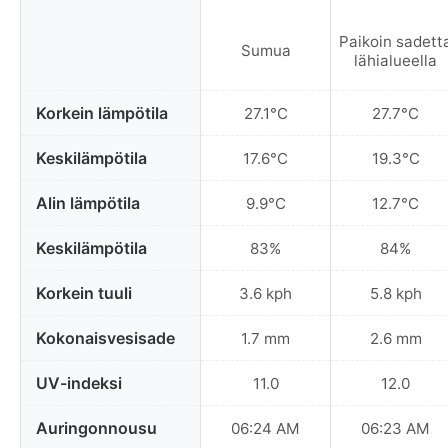
Paikoin sadett
Sumua
lähialueella
Korkein lämpötila
27.1°C
27.7°C
Keskilämpötila
17.6°C
19.3°C
Alin lämpötila
9.9°C
12.7°C
Keskilämpötila
83%
84%
Korkein tuuli
3.6 kph
5.8 kph
Kokonaisvesisade
1.7 mm
2.6 mm
UV-indeksi
11.0
12.0
Auringonnousu
06:24 AM
06:23 AM