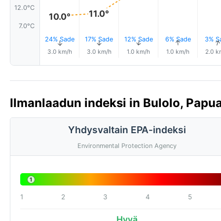
12.0°C
11.0°
10.0°
7.0°C
24% Sade
17% Sade
12% Sade
6% Sade
3% S
↑
↑
↑
↑
3.0 km/h
3.0 km/h
1.0 km/h
1.0 km/h
2.0 k
Ilmanlaadun indeksi in Bulolo, Papu
Yhdysvaltain EPA-indeksi
Environmental Protection Agency
1
1
2
3
4
5
Hyvä