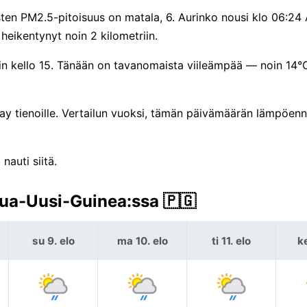
ten PM2.5-pitoisuus on matala, 6. Aurinko nousi klo 06:24
eikentynyt noin 2 kilometriin.
in kello 15. Tänään on tavanomaista viileämpää — noin 14°C
ay tienoille. Vertailun vuoksi, tämän päivämäärän lämpöen
nauti siitä.
pua-Uusi-Guinea:ssa 🇵🇬
su 9. elo
ma 10. elo
ti 11. elo
ke