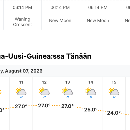
06:14 PM
06:14 PM
06:14 PM
0
Waning
New Moon
New Moon
N
Crescent
pua-Uusi-Guinea:ssa Tänään
ay, August 07, 2026
0
11
12
13
14
15
27.0°
27.0°
27.0°
25.0°
0°
24.0°