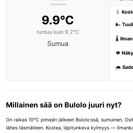
💧
Kost
9.9°C
🌬️
Tuuli
tuntuu kuin 9.2°C
🌡️
Ilman
Sumua
👁️
Näky
🌧️
Sade
Millainen sää on Bulolo juuri nyt?
On raikas 10°C pimeän jälkeen Bulolo:ssä, sumuinen. Osit
lähes täsmälleen. Kostea, läpitunkeva kylmyys — ilman