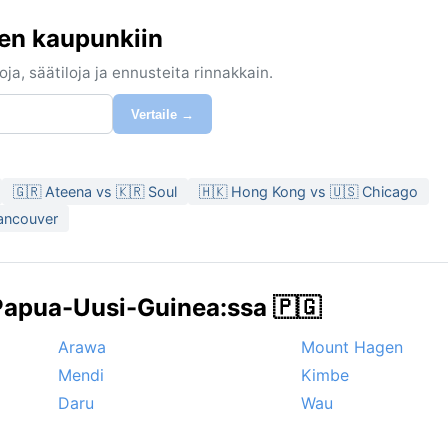
een kaupunkiin
ja, säätiloja ja ennusteita rinnakkain.
Vertaile →
🇬🇷 Ateena vs 🇰🇷 Soul
🇭🇰 Hong Kong vs 🇺🇸 Chicago
Vancouver
Papua-Uusi-Guinea:ssa 🇵🇬
Arawa
Mount Hagen
Mendi
Kimbe
Daru
Wau