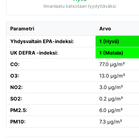
Ilmanlaatu katsotaan tyydyttäväksi
Parametri
Arvo
Yhdysvaltain EPA-indeksi:
1 (Hyvä)
UK DEFRA -indeksi:
1 (Matala)
CO:
77.0 µg/m³
O3:
13.0 µg/m³
NO2:
3.0 µg/m³
SO2:
0.2 µg/m³
PM2.5:
6.0 µg/m³
PM10:
7.3 µg/m³