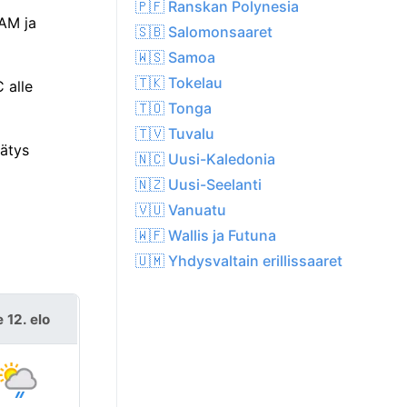
🇵🇫 Ranskan Polynesia
 AM ja
🇸🇧 Salomonsaaret
🇼🇸 Samoa
🇹🇰 Tokelau
 alle
🇹🇴 Tonga
🇹🇻 Tuvalu
nätys
🇳🇨 Uusi-Kaledonia
🇳🇿 Uusi-Seelanti
🇻🇺 Vanuatu
🇼🇫 Wallis ja Futuna
🇺🇲 Yhdysvaltain erillissaaret
 12. elo