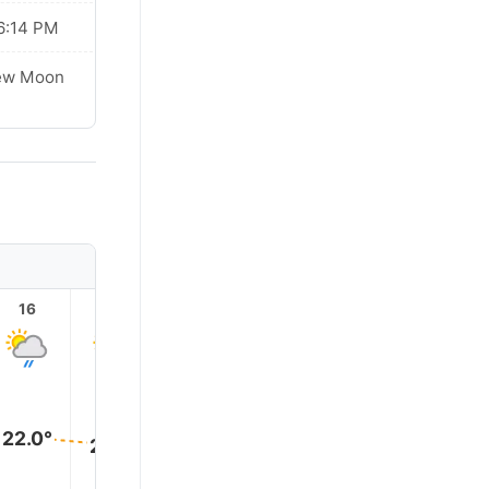
6:14 PM
ew Moon
16
17
18
19
20
21
22.0°
20.0°
18.0°
17.0°
17.0°
16.0°