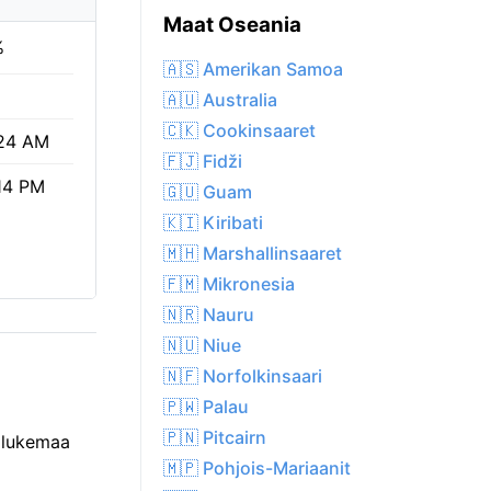
Maat Oseania
%
🇦🇸 Amerikan Samoa
🇦🇺 Australia
🇨🇰 Cookinsaaret
24 AM
🇫🇯 Fidži
14 PM
🇬🇺 Guam
🇰🇮 Kiribati
🇲🇭 Marshallinsaaret
🇫🇲 Mikronesia
🇳🇷 Nauru
🇳🇺 Niue
🇳🇫 Norfolkinsaari
🇵🇼 Palau
🇵🇳 Pitcairn
a lukemaa
🇲🇵 Pohjois-Mariaanit