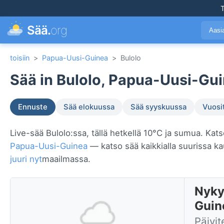
T
Sää.
org
Aasi
toisiin
>
Papua-Uusi-Guinea
>
Bulolo
Sää in Bulolo, Papua-Uusi-Gui
Ennuste
Sää elokuussa
Sää syyskuussa
Vuosi
Live-sää Bulolo:ssa, tällä hetkellä 10°C ja sumua. Kats
Papua-Uusi-Guinea
— katso sää kaikkialla suurissa 
juuri nyt
maailmassa.
Nyky
Guin
Päivit