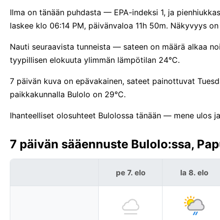
Ilma on tänään puhdasta — EPA-indeksi 1, ja pienhiukkas
laskee klo 06:14 PM, päivänvaloa 11h 50m. Näkyvyys on h
Nauti seuraavista tunneista — sateen on määrä alkaa no
tyypillisen elokuuta ylimmän lämpötilan 24°C.
7 päivän kuva on epävakainen, sateet painottuvat Tuesd
paikkakunnalla Bulolo on 29°C.
Ihanteelliset olosuhteet Bulolossa tänään — mene ulos ja 
7 päivän sääennuste Bulolo:ssa, Pa
pe 7. elo
la 8. elo