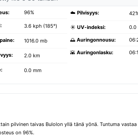
eus:
96%
☁️
Pilvisyys:
42
:
3.6 kph (185°)
☀️
UV-indeksi:
0.0
🌅
Auringonnousu:
06:
paine:
1016.0 mb
🌇
Auringonlasku:
06:
vyys:
2.0 km
:
0.0 mm
tain pilvinen taivas Bulolon yllä tänä yönä. Tuntuma vasta
kosteus on 96%.