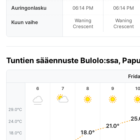
Auringonlasku
06:14 PM
06:14 PM
Waning
Waning
Kuun vaihe
Crescent
Crescent
Tuntien sääennuste Bulolo:ssa, Pa
Frid
6
7
8
9
1
29.0°C
25.
24.0°C
21.0°
18.0°
18.0°C