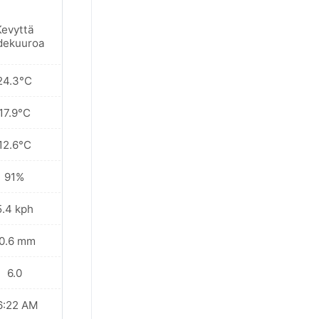
Kevyttä
dekuuroa
24.3°C
17.9°C
12.6°C
91%
5.4 kph
0.6 mm
6.0
6:22 AM