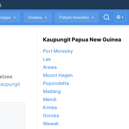
t
.
🌐
rooppa
Oseania
Pohjois-Amerikka
▾
▼
▼
▼
Kaupungit Papua New Guinea
Port Moresby
Lae
Arawa
Mount Hagen
aitsee
Popondetta
aupungit
Madang
Mendi
Kimbe
Goroka
Wewak