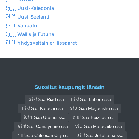
🇳🇨 Uusi-Kaledonia
🇳🇿 Uusi-Seelanti
🇻🇺 Vanuatu
🇼🇫 Wallis ja Futuna
🇺🇲 Yhdysvaltain erillissaaret
Suositut kaupungit tänään
🇸🇦 Sää Riad:ssa
🇵🇰 Sää Lahore:ssa
🇵🇰 Sää Karachi:ssa
🇸🇴 Sää Mogadishu:ssa
🇨🇳 Sää Ürümqi:ssa
🇨🇳 Sää Huizhou:ssa
🇬🇳 Sää Camayenne:ssa
🇻🇪 Sää Maracaibo:ssa
🇵🇭 Sää Caloocan City:ssa
🇯🇵 Sää Jokohama:ssa