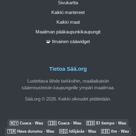
Sivukartta
Kaikki mantereet
Kaikki maat
Maailman pääkaupunkikaupungit
🧩 Ilmainen sääwidget
Tietoa Sää.org
Luotettava lähde tarkkoihin, reaaliaikaisiin
sääennusteisiin kaupungeille ympäri maailmaa.
Sää.org © 2026. Kaikki oikeudet pidätetään.
🇲🇾
🇮🇩
🇪🇸
Cuaca · Wau
Cuaca · Wau
El tiempo · Wau
🇹🇷
🇭🇺
🇪🇪
Hava durumu · Wau
Időjárás · Wau
Ilm · Wau