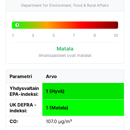
Department for Environment, Food & Rural Affairs
1
1
3
5
7
9
10
Matala
Ilmansaasteet ovat matalat
Parametri
Arvo
Yhdysvaltain
1 (Hyvä)
EPA-indeksi:
UK DEFRA -
1 (Matala)
indeksi:
CO:
107.0 µg/m³