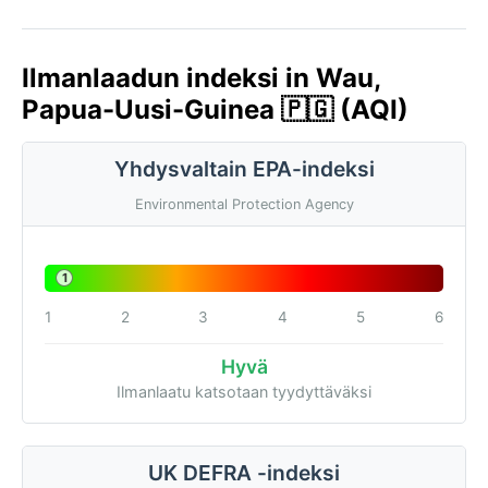
Ilmanlaadun indeksi in Wau,
Papua-Uusi-Guinea 🇵🇬 (AQI)
Yhdysvaltain EPA-indeksi
Environmental Protection Agency
1
1
2
3
4
5
6
Hyvä
Ilmanlaatu katsotaan tyydyttäväksi
UK DEFRA -indeksi