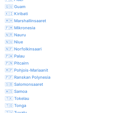
🇬🇺 Guam
🇰🇮 Kiribati
🇲🇭 Marshallinsaaret
🇫🇲 Mikronesia
🇳🇷 Nauru
🇳🇺 Niue
🇳🇫 Norfolkinsaari
🇵🇼 Palau
🇵🇳 Pitcairn
🇲🇵 Pohjois-Mariaanit
🇵🇫 Ranskan Polynesia
🇸🇧 Salomonsaaret
🇼🇸 Samoa
🇹🇰 Tokelau
🇹🇴 Tonga
🇹🇻 Tuvalu