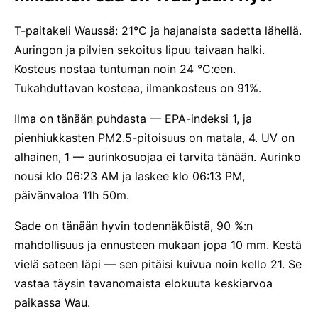
T-paitakeli Waussä: 21°C ja hajanaista sadetta lähellä.
Auringon ja pilvien sekoitus lipuu taivaan halki.
Kosteus nostaa tuntuman noin 24 °C:een.
Tukahduttavan kosteaa, ilmankosteus on 91%.
Ilma on tänään puhdasta — EPA-indeksi 1, ja
pienhiukkasten PM2.5-pitoisuus on matala, 4. UV on
alhainen, 1 — aurinkosuojaa ei tarvita tänään. Aurinko
nousi klo 06:23 AM ja laskee klo 06:13 PM,
päivänvaloa 11h 50m.
Sade on tänään hyvin todennäköistä, 90 %:n
mahdollisuus ja ennusteen mukaan jopa 10 mm. Kestä
vielä sateen läpi — sen pitäisi kuivua noin kello 21. Se
vastaa täysin tavanomaista elokuuta keskiarvoa
paikassa Wau.