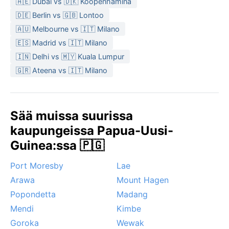
🇦🇪 Dubai vs 🇩🇰 Kööpenhamina
🇩🇪 Berlin vs 🇬🇧 Lontoo
🇦🇺 Melbourne vs 🇮🇹 Milano
🇪🇸 Madrid vs 🇮🇹 Milano
🇮🇳 Delhi vs 🇲🇾 Kuala Lumpur
🇬🇷 Ateena vs 🇮🇹 Milano
Sää muissa suurissa
kaupungeissa Papua-Uusi-
Guinea:ssa 🇵🇬
Port Moresby
Lae
Arawa
Mount Hagen
Popondetta
Madang
Mendi
Kimbe
Goroka
Wewak