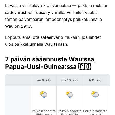
Luvassa vaihteleva 7 päivän jakso — pakkaa mukaan
sadevarusteet Tuesday varalle. Vertailun vuoksi,
tämän päivämäärän lämpöennätys paikkakunnalla
Wau on 29°C.
Lopputulema: ota sateenvarjo mukaan, jos lähdet
ulos paikkakunnalla Wau tänään.
7 päivän sääennuste Wau:ssa,
Papua-Uusi-Guinea:ssa 🇵🇬
su 9. elo
ma 10. elo
ti 11. elo
k
Paikoin sadetta
Paikoin sadetta
Paikoin sadetta
lähialueella
lähialueella
lähialueella
s