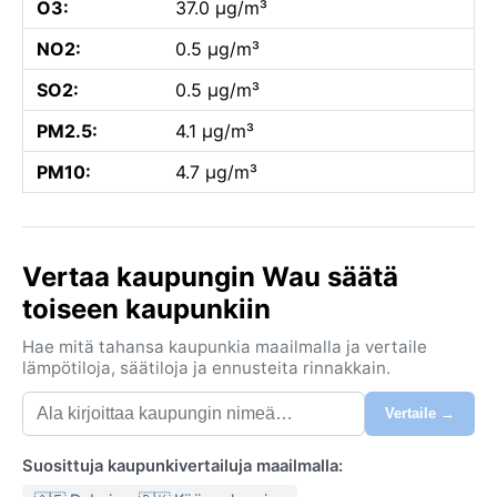
O3:
37.0 µg/m³
NO2:
0.5 µg/m³
SO2:
0.5 µg/m³
PM2.5:
4.1 µg/m³
PM10:
4.7 µg/m³
Vertaa kaupungin Wau säätä
toiseen kaupunkiin
Hae mitä tahansa kaupunkia maailmalla ja vertaile
lämpötiloja, säätiloja ja ennusteita rinnakkain.
Vertaile →
Suosittuja kaupunkivertailuja maailmalla: