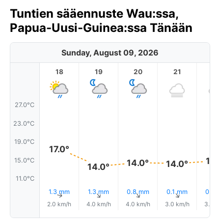
Tuntien sääennuste Wau:ssa,
Papua-Uusi-Guinea:ssa Tänään
Sunday, August 09, 2026
18
19
20
21
2
27.0°C
23.0°C
19.0°C
17.0°
15.
15.0°C
14.0°
14.0°
14.0°
11.0°C
1.3 mm
1.3 mm
0.8 mm
0.1 mm
0.0
↑
↑
↑
↑
2.0 km/h
4.0 km/h
4.0 km/h
3.0 km/h
3.0 k