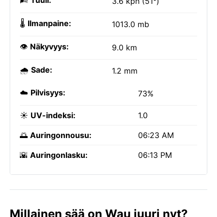
🌬️
Tuuli:
3.6 kph (51°)
🌡️
Ilmanpaine:
1013.0 mb
👁️
Näkyvyys:
9.0 km
🌧️
Sade:
1.2 mm
☁️
Pilvisyys:
73%
☀️
UV-indeksi:
1.0
🌅
Auringonnousu:
06:23 AM
🌇
Auringonlasku:
06:13 PM
Millainen sää on Wau juuri nyt?