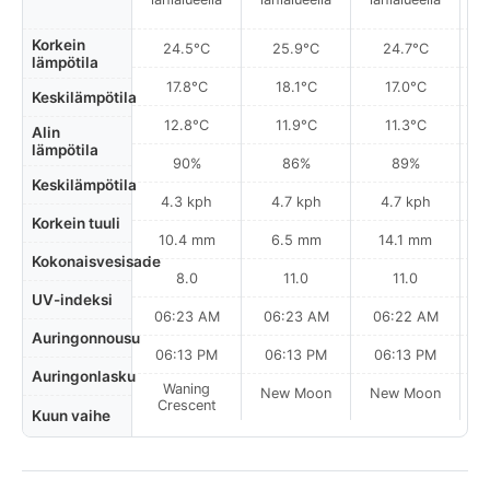
Korkein
24.5°C
25.9°C
24.7°C
lämpötila
17.8°C
18.1°C
17.0°C
Keskilämpötila
12.8°C
11.9°C
11.3°C
Alin
lämpötila
90%
86%
89%
Keskilämpötila
4.3 kph
4.7 kph
4.7 kph
Korkein tuuli
10.4 mm
6.5 mm
14.1 mm
Kokonaisvesisade
8.0
11.0
11.0
UV-indeksi
06:23 AM
06:23 AM
06:22 AM
0
Auringonnousu
06:13 PM
06:13 PM
06:13 PM
Auringonlasku
Waning
New Moon
New Moon
N
Crescent
Kuun vaihe