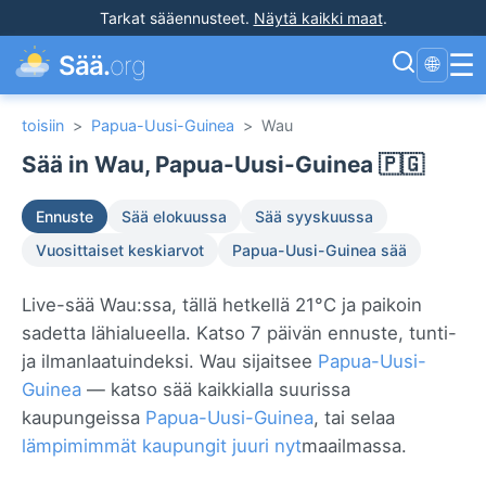
Tarkat sääennusteet
.
Näytä kaikki maat
.
☰
Sää.
org
🌐
toisiin
>
Papua-Uusi-Guinea
>
Wau
Sää in Wau, Papua-Uusi-Guinea 🇵🇬
Ennuste
Sää elokuussa
Sää syyskuussa
Vuosittaiset keskiarvot
Papua-Uusi-Guinea sää
Live-sää Wau:ssa, tällä hetkellä 21°C ja paikoin
sadetta lähialueella. Katso 7 päivän ennuste, tunti-
ja ilmanlaatuindeksi. Wau sijaitsee
Papua-Uusi-
Guinea
— katso sää kaikkialla suurissa
kaupungeissa
Papua-Uusi-Guinea
, tai selaa
lämpimimmät kaupungit juuri nyt
maailmassa.