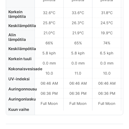
Korkein
32.6°C
33.6°C
31.8°C
lämpötila
25.8°C
26.3°C
24.5°C
Keskilämpötila
21.0°C
21.9°C
19.9°C
Alin
lämpötila
66%
65%
74%
Keskilämpötila
5.8 kph
5.8 kph
6.5 kph
Korkein tuuli
0.0 mm
0.0 mm
0.0 mm
Kokonaisvesisade
10.0
11.0
10.0
UV-indeksi
06:46 AM
06:46 AM
06:46 AM
0
Auringonnousu
06:36 PM
06:36 PM
06:36 PM
Auringonlasku
Full Moon
Full Moon
Full Moon
Kuun vaihe