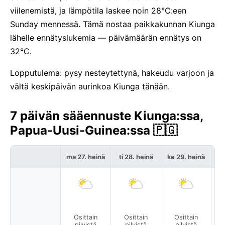
viilenemistä, ja lämpötila laskee noin 28°C:een
Sunday mennessä. Tämä nostaa paikkakunnan Kiunga
lähelle ennätyslukemia — päivämäärän ennätys on
32°C.
Lopputulema: pysy nesteytettynä, hakeudu varjoon ja
vältä keskipäivän aurinkoa Kiunga tänään.
7 päivän sääennuste Kiunga:ssa,
Papua-Uusi-Guinea:ssa 🇵🇬
ma 27. heinä
ti 28. heinä
ke 29. heinä
to
Osittain
Osittain
Osittain
pilvistä
pilvistä
pilvistä