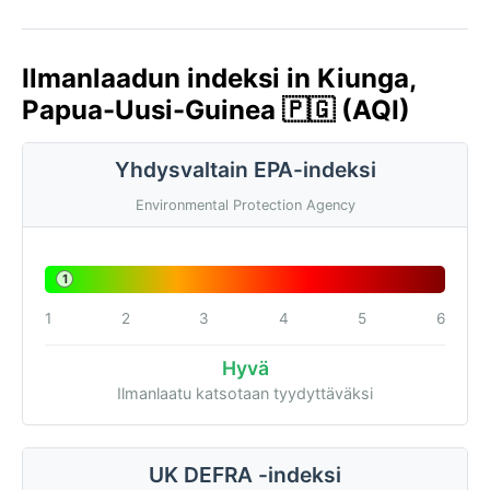
Ilmanlaadun indeksi in Kiunga,
Papua-Uusi-Guinea 🇵🇬 (AQI)
Yhdysvaltain EPA-indeksi
Environmental Protection Agency
1
1
2
3
4
5
6
Hyvä
Ilmanlaatu katsotaan tyydyttäväksi
UK DEFRA -indeksi