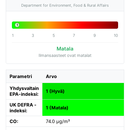
Department for Environment, Food & Rural Affairs
1
1
3
5
7
9
10
Matala
Ilmansaasteet ovat matalat
Parametri
Arvo
Yhdysvaltain
1 (Hyvä)
EPA-indeksi:
UK DEFRA -
1 (Matala)
indeksi:
CO:
74.0 µg/m³