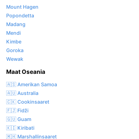
Mount Hagen
Popondetta
Madang
Mendi
Kimbe
Goroka
Wewak
Maat Oseania
🇦🇸 Amerikan Samoa
🇦🇺 Australia
🇨🇰 Cookinsaaret
🇫🇯 Fidži
🇬🇺 Guam
🇰🇮 Kiribati
🇲🇭 Marshallinsaaret