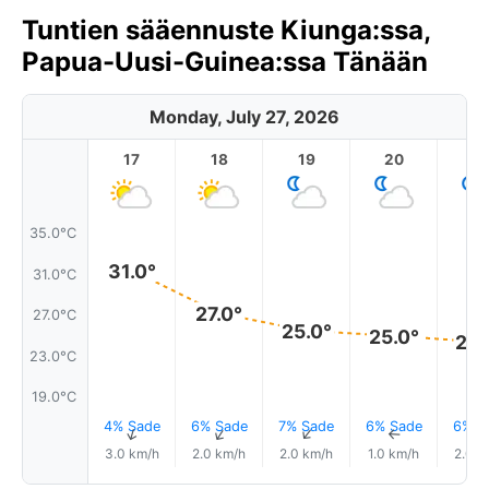
Tuntien sääennuste Kiunga:ssa,
Papua-Uusi-Guinea:ssa Tänään
Monday, July 27, 2026
17
18
19
20
2
35.0°C
31.0°
31.0°C
27.0°
27.0°C
25.0°
25.0°
24.
23.0°C
19.0°C
4% Sade
6% Sade
7% Sade
6% Sade
6% S
↑
↑
↑
↑
3.0 km/h
2.0 km/h
2.0 km/h
1.0 km/h
2.0 k