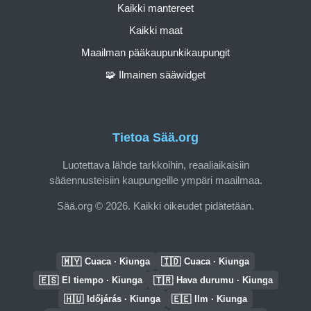
Kaikki mantereet
Kaikki maat
Maailman pääkaupunkikaupungit
🧩 Ilmainen sääwidget
Tietoa Sää.org
Luotettava lähde tarkkoihin, reaaliaikaisiin
sääennusteisiin kaupungeille ympäri maailmaa.
Sää.org © 2026. Kaikki oikeudet pidätetään.
🇲🇾
🇮🇩
Cuaca · Kiunga
Cuaca · Kiunga
🇪🇸
🇹🇷
El tiempo · Kiunga
Hava durumu · Kiunga
🇭🇺
🇪🇪
Időjárás · Kiunga
Ilm · Kiunga