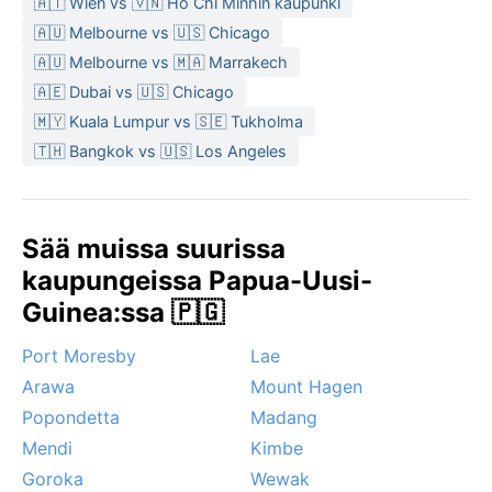
🇦🇹 Wien vs 🇻🇳 Hồ Chí Minhin kaupunki
🇦🇺 Melbourne vs 🇺🇸 Chicago
🇦🇺 Melbourne vs 🇲🇦 Marrakech
🇦🇪 Dubai vs 🇺🇸 Chicago
🇲🇾 Kuala Lumpur vs 🇸🇪 Tukholma
🇹🇭 Bangkok vs 🇺🇸 Los Angeles
Sää muissa suurissa
kaupungeissa Papua-Uusi-
Guinea:ssa 🇵🇬
Port Moresby
Lae
Arawa
Mount Hagen
Popondetta
Madang
Mendi
Kimbe
Goroka
Wewak