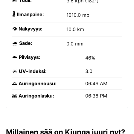
🌬️
Tuuli:
3.6 kph (182°)
🌡️
Ilmanpaine:
1010.0 mb
👁️
Näkyvyys:
10.0 km
🌧️
Sade:
0.0 mm
☁️
Pilvisyys:
46%
☀️
UV-indeksi:
3.0
🌅
Auringonnousu:
06:46 AM
🌇
Auringonlasku:
06:36 PM
Millainen sää on Kiunga juuri nyt?