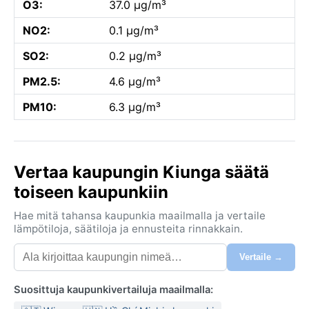
O3:
37.0 µg/m³
NO2:
0.1 µg/m³
SO2:
0.2 µg/m³
PM2.5:
4.6 µg/m³
PM10:
6.3 µg/m³
Vertaa kaupungin Kiunga säätä
toiseen kaupunkiin
Hae mitä tahansa kaupunkia maailmalla ja vertaile
lämpötiloja, säätiloja ja ennusteita rinnakkain.
Vertaile →
Suosittuja kaupunkivertailuja maailmalla: