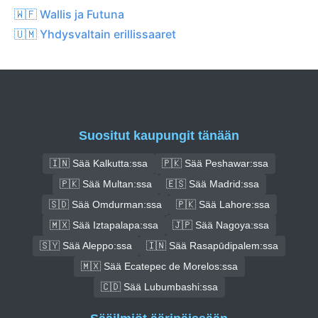
🇼🇫 Wallis ja Futuna
🇺🇲 Yhdysvaltain erillissaaret
Suositut kaupungit tänään
🇮🇳 Sää Kalkutta:ssa
🇵🇰 Sää Peshawar:ssa
🇵🇰 Sää Multan:ssa
🇪🇸 Sää Madrid:ssa
🇸🇩 Sää Omdurman:ssa
🇵🇰 Sää Lahore:ssa
🇲🇽 Sää Iztapalapa:ssa
🇯🇵 Sää Nagoya:ssa
🇸🇾 Sää Aleppo:ssa
🇮🇳 Sää Rasapūdipalem:ssa
🇲🇽 Sää Ecatepec de Morelos:ssa
🇨🇩 Sää Lubumbashi:ssa