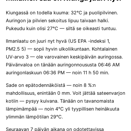
Kiungassä on todella kuuma: 32°C ja puolipilvinen.
Auringon ja pilvien sekoitus lipuu taivaan halki.
Pukeudu kuin olisi 27°C — siltä se oikeasti tuntuu.
Ilmanlaatu on juuri nyt hyvä (US EPA -indeksi 1,
PM2.5 5) — sopii hyvin ulkoliikuntaan. Kohtalainen
UV-arvo 3 — ole varovainen keskipäivän auringossa.
Päivänvaloa on tänään auringonnoususta 06:46 AM
auringonlaskuun 06:36 PM — noin 11 h 50 min.
Sade on epätodennäköistä — noin 8 %:n
mahdollisuus, enintään 0 mm. Voit jättää sateenvarjon
kotiin — pysyy kuivana. Tänään on tavanomaista
lämpimämpää — noin 4°C yli tyypillisen heinäkuuta
ylimmän lämpötilan 29°C.
Seuraavan 7 päivän aikana on odotettavissa