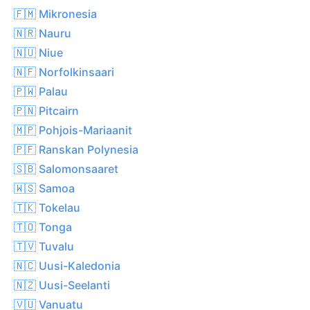
🇫🇲 Mikronesia
🇳🇷 Nauru
🇳🇺 Niue
🇳🇫 Norfolkinsaari
🇵🇼 Palau
🇵🇳 Pitcairn
🇲🇵 Pohjois-Mariaanit
🇵🇫 Ranskan Polynesia
🇸🇧 Salomonsaaret
🇼🇸 Samoa
🇹🇰 Tokelau
🇹🇴 Tonga
🇹🇻 Tuvalu
🇳🇨 Uusi-Kaledonia
🇳🇿 Uusi-Seelanti
🇻🇺 Vanuatu