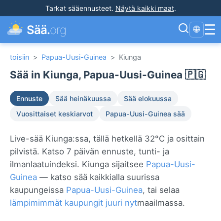
Tarkat sääennusteet
.
Näytä kaikki maat
.
☰
Sää.
org
🌐
toisiin
>
Papua-Uusi-Guinea
>
Kiunga
Sää in Kiunga, Papua-Uusi-Guinea 🇵🇬
Ennuste
Sää heinäkuussa
Sää elokuussa
Vuosittaiset keskiarvot
Papua-Uusi-Guinea sää
Live-sää Kiunga:ssa, tällä hetkellä 32°C ja osittain
pilvistä. Katso 7 päivän ennuste, tunti- ja
ilmanlaatuindeksi. Kiunga sijaitsee
Papua-Uusi-
Guinea
— katso sää kaikkialla suurissa
kaupungeissa
Papua-Uusi-Guinea
, tai selaa
lämpimimmät kaupungit juuri nyt
maailmassa.