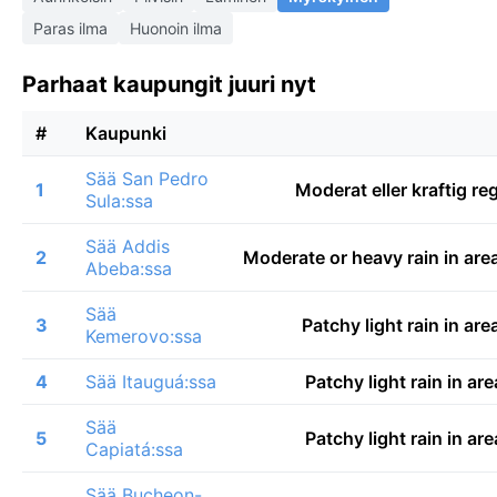
Paras ilma
Huonoin ilma
Parhaat kaupungit juuri nyt
#
Kaupunki
Sää San Pedro
1
Moderat eller kraftig r
Sula:ssa
Sää Addis
2
Moderate or heavy rain in are
Abeba:ssa
Sää
3
Patchy light rain in ar
Kemerovo:ssa
4
Sää Itauguá:ssa
Patchy light rain in ar
Sää
5
Patchy light rain in ar
Capiatá:ssa
Sää Bucheon-