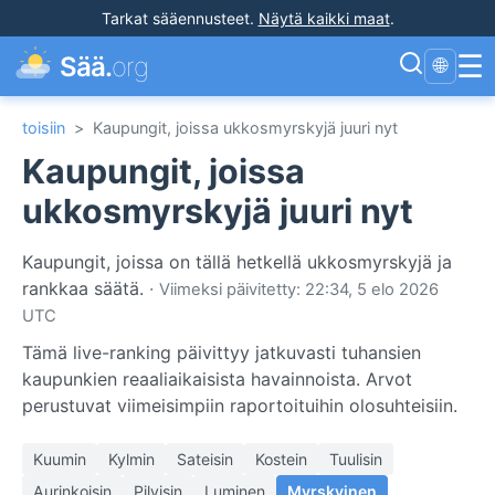
Tarkat sääennusteet
.
Näytä kaikki maat
.
☰
Sää.
org
🌐
toisiin
>
Kaupungit, joissa ukkosmyrskyjä juuri nyt
Kaupungit, joissa
ukkosmyrskyjä juuri nyt
Kaupungit, joissa on tällä hetkellä ukkosmyrskyjä ja
rankkaa säätä.
·
Viimeksi päivitetty: 22:34, 5 elo 2026
UTC
Tämä live-ranking päivittyy jatkuvasti tuhansien
kaupunkien reaaliaikaisista havainnoista. Arvot
perustuvat viimeisimpiin raportoituihin olosuhteisiin.
Kuumin
Kylmin
Sateisin
Kostein
Tuulisin
Aurinkoisin
Pilvisin
Luminen
Myrskyinen