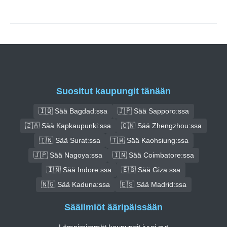
Suositut kaupungit tänään
🇮🇶 Sää Bagdad:ssa
🇯🇵 Sää Sapporo:ssa
🇿🇦 Sää Kapkaupunki:ssa
🇨🇳 Sää Zhengzhou:ssa
🇮🇳 Sää Surat:ssa
🇹🇼 Sää Kaohsiung:ssa
🇯🇵 Sää Nagoya:ssa
🇮🇳 Sää Coimbatore:ssa
🇮🇳 Sää Indore:ssa
🇪🇬 Sää Giza:ssa
🇳🇬 Sää Kaduna:ssa
🇪🇸 Sää Madrid:ssa
Sääilmiöt ääripäissään