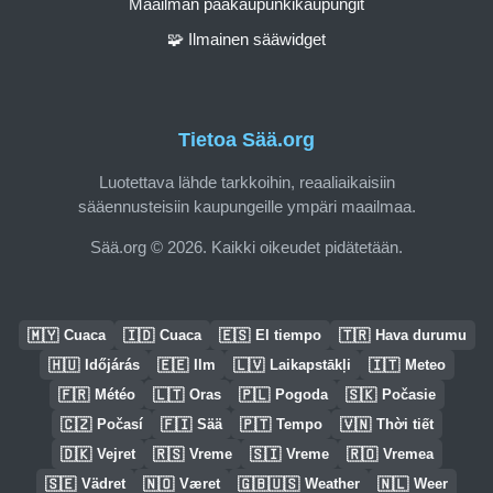
Maailman pääkaupunkikaupungit
🧩 Ilmainen sääwidget
Tietoa Sää.org
Luotettava lähde tarkkoihin, reaaliaikaisiin
sääennusteisiin kaupungeille ympäri maailmaa.
Sää.org © 2026. Kaikki oikeudet pidätetään.
🇲🇾
🇮🇩
🇪🇸
🇹🇷
Cuaca
Cuaca
El tiempo
Hava durumu
🇭🇺
🇪🇪
🇱🇻
🇮🇹
Időjárás
Ilm
Laikapstākļi
Meteo
🇫🇷
🇱🇹
🇵🇱
🇸🇰
Météo
Oras
Pogoda
Počasie
🇨🇿
🇫🇮
🇵🇹
🇻🇳
Počasí
Sää
Tempo
Thời tiết
🇩🇰
🇷🇸
🇸🇮
🇷🇴
Vejret
Vreme
Vreme
Vremea
🇸🇪
🇳🇴
🇬🇧🇺🇸
🇳🇱
Vädret
Været
Weather
Weer