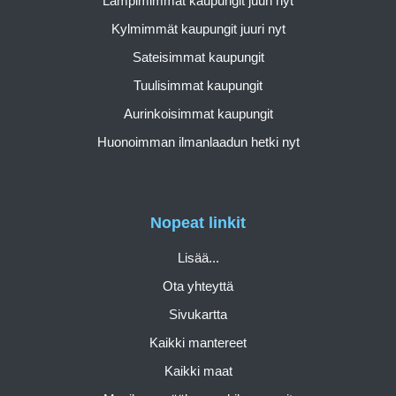
Lämpimimmät kaupungit juuri nyt
Kylmimmät kaupungit juuri nyt
Sateisimmat kaupungit
Tuulisimmat kaupungit
Aurinkoisimmat kaupungit
Huonoimman ilmanlaadun hetki nyt
Nopeat linkit
Lisää...
Ota yhteyttä
Sivukartta
Kaikki mantereet
Kaikki maat