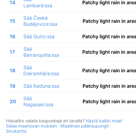
14
Patchy light rain in ar
Lambaré:ssa
Sää České
15
Patchy light rain in ar
Budějovice:ssa
16
Sää Quito:ssa
Patchy light rain in ar
Sää
17
Patchy light rain in ar
Barranquilla:ssa
Sää
18
Patchy light rain in ar
Dek’emhāre:ssa
19
Sää Kaduna:ssa
Patchy light rain in ar
Sää
20
Patchy light rain in ar
Nagasaki:ssa
Haluatko selata kaupunkeja eri tavalla?
Näytä kaikki maat
·
Selaa maanosan mukaan
·
Maailman pääkaupungit
·
Sivukartta