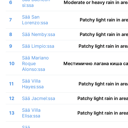
6
Moderate or heavy rain in ar
si:ssa
Sää San
7
Patchy light rain in a
Lorenzo:ssa
8
Sää Nemby:ssa
Patchy light rain in a
9
Sää Limpio:ssa
Patchy light rain in ar
Sää Mariano
10
Roque
Местимично лагана киша с
Alonso:ssa
Sää Villa
11
Patchy light rain in ar
Hayes:ssa
12
Sää Jacmel:ssa
Patchy light rain in ar
Sää Villa
13
Patchy light rain in ar
Elisa:ssa
Sää