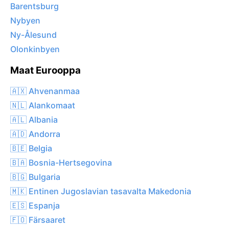
Barentsburg
Nybyen
Ny-Ålesund
Olonkinbyen
Maat Eurooppa
🇦🇽 Ahvenanmaa
🇳🇱 Alankomaat
🇦🇱 Albania
🇦🇩 Andorra
🇧🇪 Belgia
🇧🇦 Bosnia-Hertsegovina
🇧🇬 Bulgaria
🇲🇰 Entinen Jugoslavian tasavalta Makedonia
🇪🇸 Espanja
🇫🇴 Färsaaret