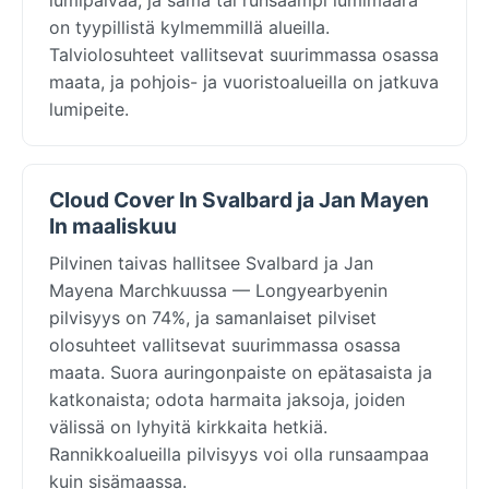
on tyypillistä kylmemmillä alueilla.
Talviolosuhteet vallitsevat suurimmassa osassa
maata, ja pohjois- ja vuoristoalueilla on jatkuva
lumipeite.
Cloud Cover In Svalbard ja Jan Mayen
In maaliskuu
Pilvinen taivas hallitsee Svalbard ja Jan
Mayena Marchkuussa — Longyearbyenin
pilvisyys on 74%, ja samanlaiset pilviset
olosuhteet vallitsevat suurimmassa osassa
maata. Suora auringonpaiste on epätasaista ja
katkonaista; odota harmaita jaksoja, joiden
välissä on lyhyitä kirkkaita hetkiä.
Rannikkoalueilla pilvisyys voi olla runsaampaa
kuin sisämaassa.