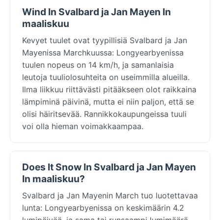
Wind In Svalbard ja Jan Mayen In
maaliskuu
Kevyet tuulet ovat tyypillisiä Svalbard ja Jan
Mayenissa Marchkuussa: Longyearbyenissa
tuulen nopeus on 14 km/h, ja samanlaisia
leutoja tuuliolosuhteita on useimmilla alueilla.
Ilma liikkuu riittävästi pitääkseen olot raikkaina
lämpiminä päivinä, mutta ei niin paljon, että se
olisi häiritsevää. Rannikkokaupungeissa tuuli
voi olla hieman voimakkaampaa.
Does It Snow In Svalbard ja Jan Mayen
In maaliskuu?
Svalbard ja Jan Mayenin March tuo luotettavaa
lunta: Longyearbyenissa on keskimäärin 4.2
lumipäivää, ja sama tai runsaampi lumimäärä