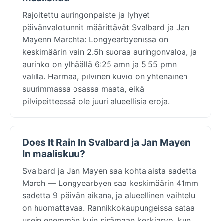
Rajoitettu auringonpaiste ja lyhyet
päivänvalotunnit määrittävät Svalbard ja Jan
Mayenn Marchta: Longyearbyenissa on
keskimäärin vain 2.5h suoraa auringonvaloa, ja
aurinko on ylhäällä 6:25 amn ja 5:55 pmn
välillä. Harmaa, pilvinen kuvio on yhtenäinen
suurimmassa osassa maata, eikä
pilvipeitteessä ole juuri alueellisia eroja.
Does It Rain In Svalbard ja Jan Mayen
In maaliskuu?
Svalbard ja Jan Mayen saa kohtalaista sadetta
March — Longyearbyen saa keskimäärin 41mm
sadetta 9 päivän aikana, ja alueellinen vaihtelu
on huomattavaa. Rannikkokaupungeissa sataa
usein enemmän kuin sisämaan keskiarvo, kun