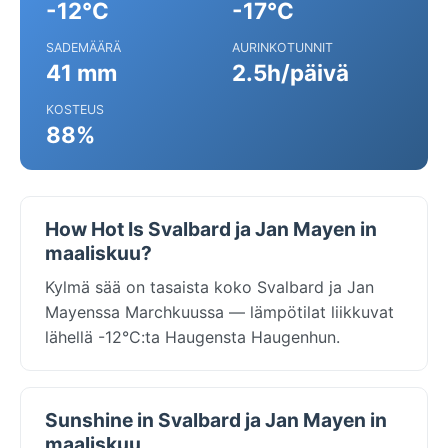
-12°C
-17°C
SADEMÄÄRÄ
AURINKOTUNNIT
41 mm
2.5h/päivä
KOSTEUS
88%
How Hot Is Svalbard ja Jan Mayen in
maaliskuu?
Kylmä sää on tasaista koko Svalbard ja Jan
Mayenssa Marchkuussa — lämpötilat liikkuvat
lähellä -12°C:ta Haugensta Haugenhun.
Sunshine in Svalbard ja Jan Mayen in
maaliskuu