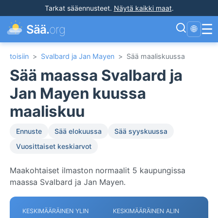
Tarkat sääennusteet
.
Näytä kaikki maat
.
☰
Sää.
org
🌐
toisiin
>
Svalbard ja Jan Mayen
>
Sää maaliskuussa
Sää maassa Svalbard ja
Jan Mayen kuussa
maaliskuu
Ennuste
Sää elokuussa
Sää syyskuussa
Vuosittaiset keskiarvot
Maakohtaiset ilmaston normaalit 5 kaupungissa
maassa Svalbard ja Jan Mayen.
KESKIMÄÄRÄINEN YLIN
KESKIMÄÄRÄINEN ALIN