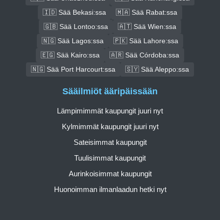
🇮🇩 Sää Bekasi:ssa
🇲🇦 Sää Rabat:ssa
🇬🇧 Sää Lontoo:ssa
🇦🇹 Sää Wien:ssa
🇳🇬 Sää Lagos:ssa
🇵🇰 Sää Lahore:ssa
🇪🇬 Sää Kairo:ssa
🇦🇷 Sää Córdoba:ssa
🇳🇬 Sää Port Harcourt:ssa
🇸🇾 Sää Aleppo:ssa
Sääilmiöt ääripäissään
Lämpimimmät kaupungit juuri nyt
Kylmimmät kaupungit juuri nyt
Sateisimmat kaupungit
Tuulisimmat kaupungit
Aurinkoisimmat kaupungit
Huonoimman ilmanlaadun hetki nyt