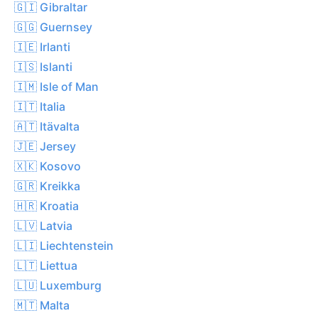
🇬🇮 Gibraltar
🇬🇬 Guernsey
🇮🇪 Irlanti
🇮🇸 Islanti
🇮🇲 Isle of Man
🇮🇹 Italia
🇦🇹 Itävalta
🇯🇪 Jersey
🇽🇰 Kosovo
🇬🇷 Kreikka
🇭🇷 Kroatia
🇱🇻 Latvia
🇱🇮 Liechtenstein
🇱🇹 Liettua
🇱🇺 Luxemburg
🇲🇹 Malta