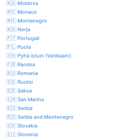
🇲🇩 Moldova
🇲🇨 Monaco
🇲🇪 Montenegro
🇳🇴 Norja
🇵🇹 Portugali
🇵🇱 Puola
🇻🇦 Pyhä istuin (Vatikaani)
🇫🇷 Ranska
🇷🇴 Romania
🇸🇪 Ruotsi
🇩🇪 Saksa
🇸🇲 San Marino
🇷🇸 Serbia
🇷🇸 Serbia and Montenegro
🇸🇰 Slovakia
🇸🇮 Slovenia