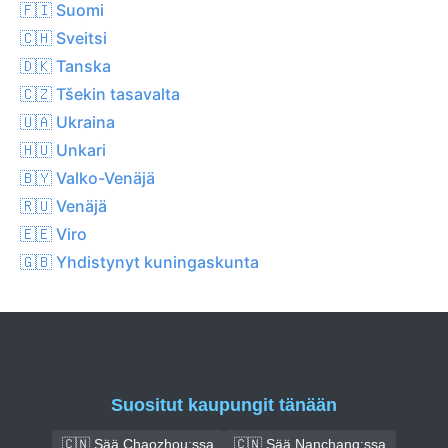
🇫🇮 Suomi
🇨🇭 Sveitsi
🇩🇰 Tanska
🇨🇿 Tšekin tasavalta
🇺🇦 Ukraina
🇭🇺 Unkari
🇧🇾 Valko-Venäjä
🇷🇺 Venäjä
🇪🇪 Viro
🇬🇧 Yhdistynyt kuningaskunta
Suositut kaupungit tänään
🇨🇳 Sää Chaozhou:ssa
🇨🇳 Sää Nanchang:ssa