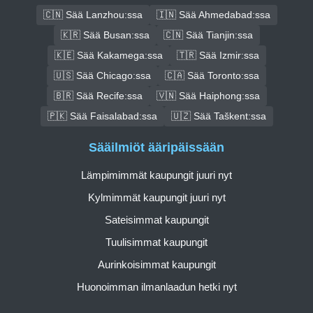
🇨🇳 Sää Lanzhou:ssa
🇮🇳 Sää Ahmedabad:ssa
🇰🇷 Sää Busan:ssa
🇨🇳 Sää Tianjin:ssa
🇰🇪 Sää Kakamega:ssa
🇹🇷 Sää Izmir:ssa
🇺🇸 Sää Chicago:ssa
🇨🇦 Sää Toronto:ssa
🇧🇷 Sää Recife:ssa
🇻🇳 Sää Haiphong:ssa
🇵🇰 Sää Faisalabad:ssa
🇺🇿 Sää Taškent:ssa
Sääilmiöt ääripäissään
Lämpimimmät kaupungit juuri nyt
Kylmimmät kaupungit juuri nyt
Sateisimmat kaupungit
Tuulisimmat kaupungit
Aurinkoisimmat kaupungit
Huonoimman ilmanlaadun hetki nyt