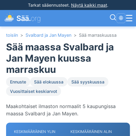
Tarkat sääennusteet
.
Näytä kaikki maat
.
☰
Sää.
org
🌐
toisiin
>
Svalbard ja Jan Mayen
>
Sää marraskuussa
Sää maassa Svalbard ja
Jan Mayen kuussa
marraskuu
Ennuste
Sää elokuussa
Sää syyskuussa
Vuosittaiset keskiarvot
Maakohtaiset ilmaston normaalit 5 kaupungissa
maassa Svalbard ja Jan Mayen.
KESKIMÄÄRÄINEN YLIN
KESKIMÄÄRÄINEN ALIN