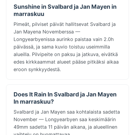
Sunshine in Svalbard ja Jan Mayen in
marraskuu
Pimeät, pilviset päivät hallitsevat Svalbard ja
Jan Mayena Novemberssa —
Longyearbyenissa aurinko paistaa vain 2.0h
päivässä, ja sama kuvio toistuu useimmilla
alueilla. Pilvipeite on paksu ja jatkuva, eivätkä
edes kirkkaammat alueet pääse pitkäksi aikaa
eroon synkkyydestä.
Does It Rain In Svalbard ja Jan Mayen
In marraskuu?
Svalbard ja Jan Mayen saa kohtalaista sadetta
November — Longyearbyen saa keskimäärin
49mm sadetta 11 päivän aikana, ja alueellinen
vaihtelu on huomattavaa.