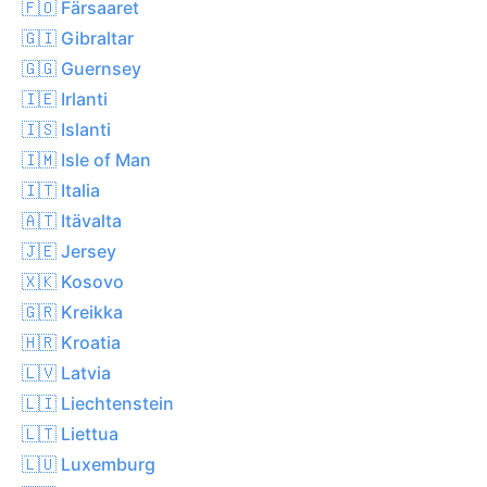
🇫🇴 Färsaaret
🇬🇮 Gibraltar
🇬🇬 Guernsey
🇮🇪 Irlanti
🇮🇸 Islanti
🇮🇲 Isle of Man
🇮🇹 Italia
🇦🇹 Itävalta
🇯🇪 Jersey
🇽🇰 Kosovo
🇬🇷 Kreikka
🇭🇷 Kroatia
🇱🇻 Latvia
🇱🇮 Liechtenstein
🇱🇹 Liettua
🇱🇺 Luxemburg