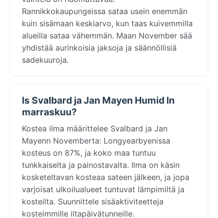
Rannikkokaupungeissa sataa usein enemmän
kuin sisämaan keskiarvo, kun taas kuivemmilla
alueilla sataa vähemmän. Maan November sää
yhdistää aurinkoisia jaksoja ja säännöllisiä
sadekuuroja.
Is Svalbard ja Jan Mayen Humid In
marraskuu?
Kostea ilma määrittelee Svalbard ja Jan
Mayenn Novemberta: Longyearbyenissa
kosteus on 87%, ja koko maa tuntuu
tunkkaiselta ja painostavalta. Ilma on käsin
kosketeltavan kosteaa sateen jälkeen, ja jopa
varjoisat ulkoilualueet tuntuvat lämpimiltä ja
kosteilta. Suunnittele sisäaktiviteetteja
kosteimmille iltapäivätunneille.