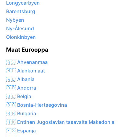
Longyearbyen
Barentsburg
Nybyen
Ny-Ålesund
Olonkinbyen
Maat Eurooppa
🇦🇽 Ahvenanmaa
🇳🇱 Alankomaat
🇦🇱 Albania
🇦🇩 Andorra
🇧🇪 Belgia
🇧🇦 Bosnia-Hertsegovina
🇧🇬 Bulgaria
🇲🇰 Entinen Jugoslavian tasavalta Makedonia
🇪🇸 Espanja