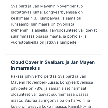
Svalbard ja Jan Mayenin November tuo
luotettavaa lunta: Longyearbyenissa on
keskimäärin 3.1 lumipäivää, ja sama tai
runsaampi lumimäärä on tyypillistä
kylmemmillä alueilla. Talviolosuhteet vallitsevat
suurimmassa osassa maata, ja pohjois- ja
vuoristoalueilla on jatkuva lumipeite.
Cloud Cover In Svalbard ja Jan Mayen
In marraskuu
Paksas pilviverho peittää Svalbard ja Jan
Mayenn Novemberkuussa: Longyearbyenissa
pilvipeite on 78%, ja samanlaiset harmaat
olosuhteet vallitsevat suurimmassa osassa
maata. Suoraa auringonvaloa on harvoin, ja
kuvio on pysyvä koko maassa. Rannikko- ja