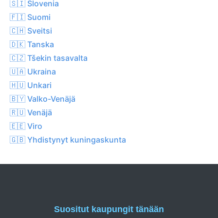
🇸🇮 Slovenia
🇫🇮 Suomi
🇨🇭 Sveitsi
🇩🇰 Tanska
🇨🇿 Tšekin tasavalta
🇺🇦 Ukraina
🇭🇺 Unkari
🇧🇾 Valko-Venäjä
🇷🇺 Venäjä
🇪🇪 Viro
🇬🇧 Yhdistynyt kuningaskunta
Suositut kaupungit tänään