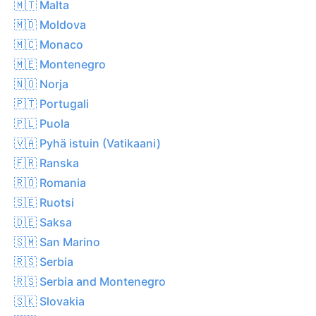
🇲🇹 Malta
🇲🇩 Moldova
🇲🇨 Monaco
🇲🇪 Montenegro
🇳🇴 Norja
🇵🇹 Portugali
🇵🇱 Puola
🇻🇦 Pyhä istuin (Vatikaani)
🇫🇷 Ranska
🇷🇴 Romania
🇸🇪 Ruotsi
🇩🇪 Saksa
🇸🇲 San Marino
🇷🇸 Serbia
🇷🇸 Serbia and Montenegro
🇸🇰 Slovakia