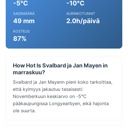
-5°C
-10°C
SADEMÄÄRÄ
AURINKOTUNNIT
49 mm
2.0h/päivä
KOSTEUS
87%
How Hot Is Svalbard ja Jan Mayen in
marraskuu?
Svalbard ja Jan Mayenn pieni koko tarkoittaa,
että kylmyys jakautuu tasaisesti:
Novemberkuun keskiarvo on -5°C
pääkaupungissa Longyearbyen, eikä hajonta
ole suurta.