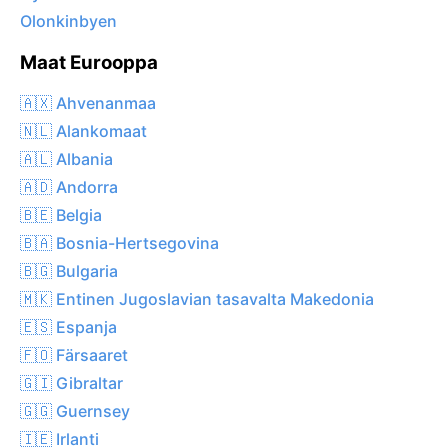
Olonkinbyen
Maat Eurooppa
🇦🇽 Ahvenanmaa
🇳🇱 Alankomaat
🇦🇱 Albania
🇦🇩 Andorra
🇧🇪 Belgia
🇧🇦 Bosnia-Hertsegovina
🇧🇬 Bulgaria
🇲🇰 Entinen Jugoslavian tasavalta Makedonia
🇪🇸 Espanja
🇫🇴 Färsaaret
🇬🇮 Gibraltar
🇬🇬 Guernsey
🇮🇪 Irlanti