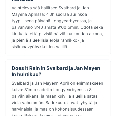
Vaihteleva sää hallitsee Svalbard ja Jan
Mayena Aprilssa: 4.0h suoraa aurinkoa
tyypillisenä päivänä Longyearbyenssa, ja
päivänvalo 3:40 amsta 9:00 pmiin. Odota sekä
kirkkaita että pilvisiä päiviä kuukauden aikana,
ja pieniä alueellisia eroja rannikko- ja
sisämaavyöhykkeiden välillä.
Does It Rain In Svalbard ja Jan Mayen
In huhtikuu?
Svalbard ja Jan Mayenn April on enimmäkseen
kuiva: 31mm sadetta Longyearbyenssa 8
päivän aikana, ja maan kuivilla alueilla sataa
vielä vähemmän. Sadekuurot ovat lyhyitä ja
harvinaisia, ja maa on kokonaisuudessaan
kuiva. Pakkaa kevyet sadevarusteet