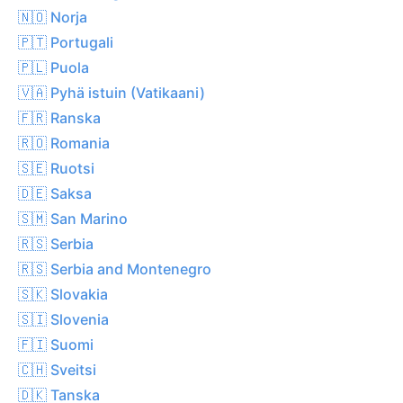
🇳🇴 Norja
🇵🇹 Portugali
🇵🇱 Puola
🇻🇦 Pyhä istuin (Vatikaani)
🇫🇷 Ranska
🇷🇴 Romania
🇸🇪 Ruotsi
🇩🇪 Saksa
🇸🇲 San Marino
🇷🇸 Serbia
🇷🇸 Serbia and Montenegro
🇸🇰 Slovakia
🇸🇮 Slovenia
🇫🇮 Suomi
🇨🇭 Sveitsi
🇩🇰 Tanska