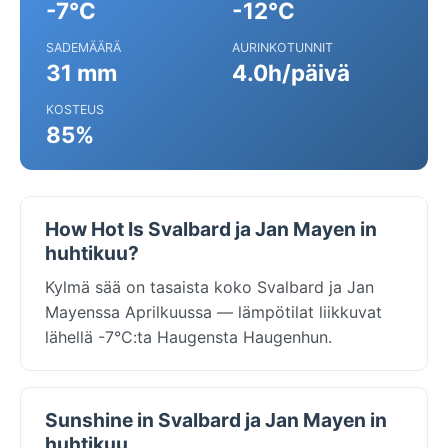
-7°C
-12°C
SADEMÄÄRÄ
AURINKOTUNNIT
31 mm
4.0h/päivä
KOSTEUS
85%
How Hot Is Svalbard ja Jan Mayen in
huhtikuu?
Kylmä sää on tasaista koko Svalbard ja Jan
Mayenssa Aprilkuussa — lämpötilat liikkuvat
lähellä -7°C:ta Haugensta Haugenhun.
Sunshine in Svalbard ja Jan Mayen in
huhtikuu