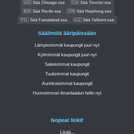
🇺🇸 Sää Chicago:ssa
🇨🇦 Sää Toronto:ssa
🇧🇷 Sää Recife:ssa
🇻🇳 Sää Haiphong:ssa
🇵🇰 Sää Faisalabad:ssa
🇺🇿 Sää Taškent:ssa
Sääilmiöt ääripäissään
Lämpimimmät kaupungit juuri nyt
Kylmimmät kaupungit juuri nyt
Sateisimmat kaupungit
Tuulisimmat kaupungit
Aurinkoisimmat kaupungit
Huonoimman ilmanlaadun hetki nyt
Nopeat linkit
Lisää...