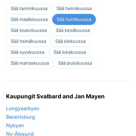
Sää tammikuussa
Sää helmikuussa
Sää maaliskuussa
Sää huhtikuussa
Sää toukokuussa
Sää kesäkuussa
Sää heinäkuussa
Sää elokuussa
Sää syyskuussa
Sää lokakuussa
Sää marraskuussa
Sää joulukuussa
Kaupungit Svalbard and Jan Mayen
Longyearbyen
Barentsburg
Nybyen
Ny-Ålesund