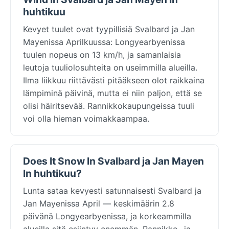
huhtikuu
Kevyet tuulet ovat tyypillisiä Svalbard ja Jan
Mayenissa Aprilkuussa: Longyearbyenissa
tuulen nopeus on 13 km/h, ja samanlaisia
leutoja tuuliolosuhteita on useimmilla alueilla.
Ilma liikkuu riittävästi pitääkseen olot raikkaina
lämpiminä päivinä, mutta ei niin paljon, että se
olisi häiritsevää. Rannikkokaupungeissa tuuli
voi olla hieman voimakkaampaa.
Does It Snow In Svalbard ja Jan Mayen
In huhtikuu?
Lunta sataa kevyesti satunnaisesti Svalbard ja
Jan Mayenissa April — keskimäärin 2.8
päivänä Longyearbyenissa, ja korkeammilla
alueilla sitä esiintyy enemmän. Rannikko- ja