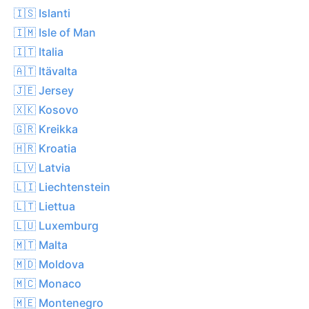
🇮🇸 Islanti
🇮🇲 Isle of Man
🇮🇹 Italia
🇦🇹 Itävalta
🇯🇪 Jersey
🇽🇰 Kosovo
🇬🇷 Kreikka
🇭🇷 Kroatia
🇱🇻 Latvia
🇱🇮 Liechtenstein
🇱🇹 Liettua
🇱🇺 Luxemburg
🇲🇹 Malta
🇲🇩 Moldova
🇲🇨 Monaco
🇲🇪 Montenegro