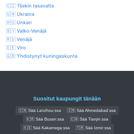
🇨🇿 Tšekin tasavalta
🇺🇦 Ukraina
🇭🇺 Unkari
🇧🇾 Valko-Venäjä
🇷🇺 Venäjä
🇪🇪 Viro
🇬🇧 Yhdistynyt kuningaskunta
Suositut kaupungit tänään
🇨🇳 Sää Lanzhou:ssa
🇮🇳 Sää Ahmedabad:ssa
🇰🇷 Sää Busan:ssa
🇨🇳 Sää Tianjin:ssa
🇰🇪 Sää Kakamega:ssa
🇹🇷 Sää Izmir:ssa