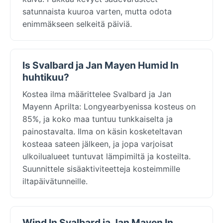
satunnaista kuuroa varten, mutta odota
enimmäkseen selkeitä päiviä.
Is Svalbard ja Jan Mayen Humid In
huhtikuu?
Kostea ilma määrittelee Svalbard ja Jan
Mayenn Aprilta: Longyearbyenissa kosteus on
85%, ja koko maa tuntuu tunkkaiselta ja
painostavalta. Ilma on käsin kosketeltavan
kosteaa sateen jälkeen, ja jopa varjoisat
ulkoilualueet tuntuvat lämpimiltä ja kosteilta.
Suunnittele sisäaktiviteetteja kosteimmille
iltapäivätunneille.
Wind In Svalbard ja Jan Mayen In