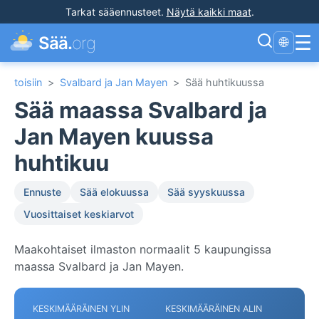
Tarkat sääennusteet
.
Näytä kaikki maat
.
☰
Sää.
org
🌐
toisiin
>
Svalbard ja Jan Mayen
>
Sää huhtikuussa
Sää maassa Svalbard ja
Jan Mayen kuussa
huhtikuu
Ennuste
Sää elokuussa
Sää syyskuussa
Vuosittaiset keskiarvot
Maakohtaiset ilmaston normaalit 5 kaupungissa
maassa Svalbard ja Jan Mayen.
KESKIMÄÄRÄINEN YLIN
KESKIMÄÄRÄINEN ALIN