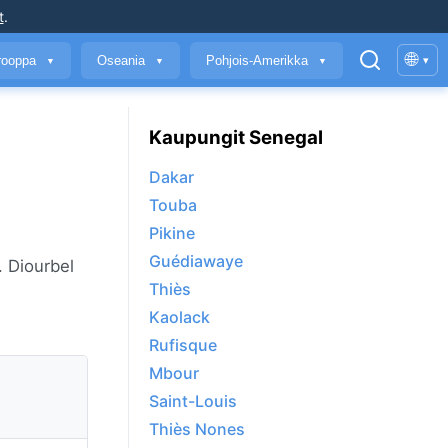
t
.
🌐
rooppa
Oseania
Pohjois-Amerikka
▾
▼
▼
▼
Kaupungit Senegal
Dakar
Touba
Pikine
Guédiawaye
. Diourbel
Thiès
Kaolack
Rufisque
Mbour
Saint-Louis
Thiès Nones