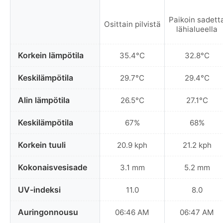
Paikoin sadett
Osittain pilvistä
lähialueella
Korkein lämpötila
35.4°C
32.8°C
Keskilämpötila
29.7°C
29.4°C
Alin lämpötila
26.5°C
27.1°C
Keskilämpötila
67%
68%
Korkein tuuli
20.9 kph
21.2 kph
Kokonaisvesisade
3.1 mm
5.2 mm
UV-indeksi
11.0
8.0
Auringonnousu
06:46 AM
06:47 AM