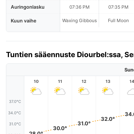
Auringonlasku
07:36 PM
07:35 PM
Kuun vaihe
Waxing Gibbous
Full Moon
Tuntien sääennuste Diourbel:ssa, S
Sun
10
11
12
13
1
37.0°C
34.0°C
34.
32.0°
31.0°
31.0°C
30.0°
28.0°