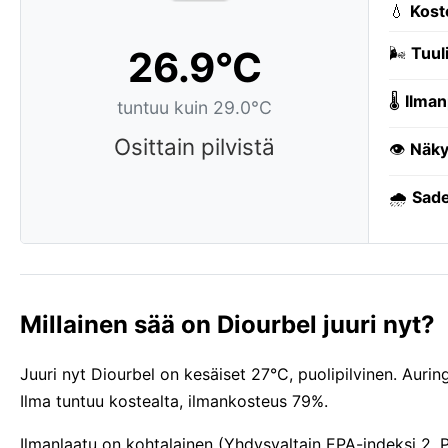
💧
Kost
26.9°C
🌬️
Tuuli
🌡️
Ilman
tuntuu kuin 29.0°C
Osittain pilvistä
👁️
Näky
🌧️
Sade
Millainen sää on Diourbel juuri nyt?
Juuri nyt Diourbel on kesäiset 27°C, puolipilvinen. Auring
Ilma tuntuu kostealta, ilmankosteus 79%.
Ilmanlaatu on kohtalainen (Yhdysvaltain EPA-indeksi 2, 