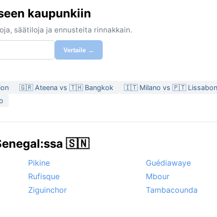
iseen kaupunkiin
ja, säätiloja ja ennusteita rinnakkain.
Vertaile →
ion
🇬🇷 Ateena vs 🇹🇭 Bangkok
🇮🇹 Milano vs 🇵🇹 Lissabo
io
enegal:ssa 🇸🇳
Pikine
Guédiawaye
Rufisque
Mbour
Ziguinchor
Tambacounda