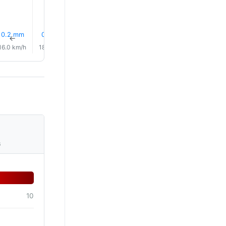
28.0°
0.2 mm
0.0 mm
0.1 mm
11% Sade
0.0 mm
1.1 mm
↑
↑
↑
↑
↑
↑
16.0 km/h
18.0 km/h
20.0 km/h
16.0 km/h
16.0 km/h
12.0 km/
s
10