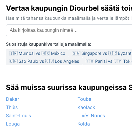
Vertaa kaupungin Diourbel säätä to
Hae mitä tahansa kaupunkia maailmalla ja vertaile lämpötilo
Suosittuja kaupunkivertailuja maailmalla:
🇮🇳 Mumbai vs 🇲🇽 México
🇸🇬 Singapore vs 🇹🇷 Byzant
🇧🇷 São Paulo vs 🇺🇸 Los Angeles
🇫🇷 Pariisi vs 🇯🇵 Tok
Sää muissa suurissa kaupungeissa S
Dakar
Touba
Thiès
Kaolack
Saint-Louis
Thiès Nones
Louga
Kolda