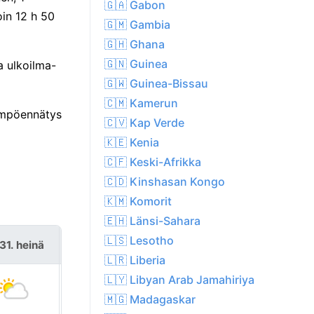
🇬🇦 Gabon
in 12 h 50
🇬🇲 Gambia
🇬🇭 Ghana
🇬🇳 Guinea
a ulkoilma-
🇬🇼 Guinea-Bissau
🇨🇲 Kamerun
lämpöennätys
🇨🇻 Kap Verde
🇰🇪 Kenia
🇨🇫 Keski-Afrikka
🇨🇩 Kinshasan Kongo
🇰🇲 Komorit
🇪🇭 Länsi-Sahara
🇱🇸 Lesotho
31. heinä
la 1. elo
🇱🇷 Liberia
🇱🇾 Libyan Arab Jamahiriya
🇲🇬 Madagaskar