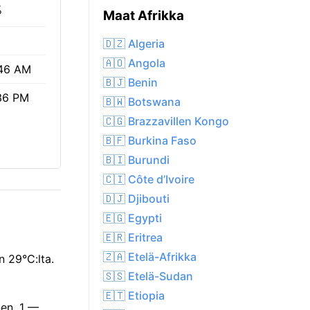
%
Maat Afrikka
🇩🇿 Algeria
🇦🇴 Angola
46 AM
🇧🇯 Benin
36 PM
🇧🇼 Botswana
🇨🇬 Brazzavillen Kongo
🇧🇫 Burkina Faso
🇧🇮 Burundi
🇨🇮 Côte d’Ivoire
🇩🇯 Djibouti
🇪🇬 Egypti
🇪🇷 Eritrea
🇿🇦 Etelä-Afrikka
n 29°C:lta.
🇸🇸 Etelä-Sudan
🇪🇹 Etiopia
nen, 1 —