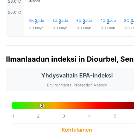
28.0°C
25.0°C
9% Sade
8% Sade
8% Sade
4% Sade
8% S
↑
↑
↑
↑
5.0 km/h
8.0 km/h
9.0 km/h
9.0 km/h
9.0 k
Ilmanlaadun indeksi in Diourbel, Sen
Yhdysvaltain EPA-indeksi
Environmental Protection Agency
2
1
2
3
4
5
Kohtalainen