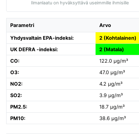
Ilmanlaatu on hyväksyttävä useimmille ihmisille
Parametri
Arvo
Yhdysvaltain EPA-indeksi:
2 (Kohtalainen)
UK DEFRA -indeksi:
2 (Matala)
CO:
122.0 µg/m³
O3:
47.0 µg/m³
NO2:
4.2 µg/m³
SO2:
3.9 µg/m³
PM2.5:
18.7 µg/m³
PM10:
38.6 µg/m³