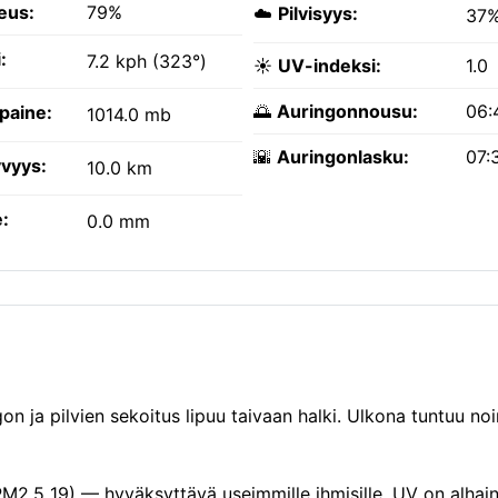
eus:
79%
☁️
Pilvisyys:
37
:
7.2 kph (323°)
☀️
UV-indeksi:
1.0
🌅
Auringonnousu:
06:
paine:
1014.0 mb
🌇
Auringonlasku:
07:
vyys:
10.0 km
:
0.0 mm
on ja pilvien sekoitus lipuu taivaan halki. Ulkona tuntuu noi
PM2.5 19) — hyväksyttävä useimmille ihmisille. UV on alhai