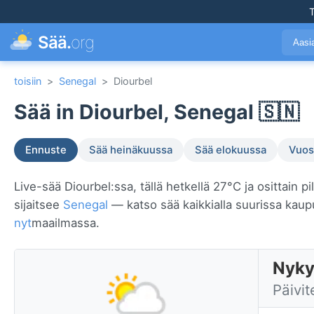
T
Sää.
org
Aasi
toisiin
>
Senegal
>
Diourbel
Sää in Diourbel, Senegal 🇸🇳
Ennuste
Sää heinäkuussa
Sää elokuussa
Vuosi
Live-sää Diourbel:ssa, tällä hetkellä 27°C ja osittain p
sijaitsee
Senegal
— katso sää kaikkialla suurissa kau
nyt
maailmassa.
Nyky
Päivit