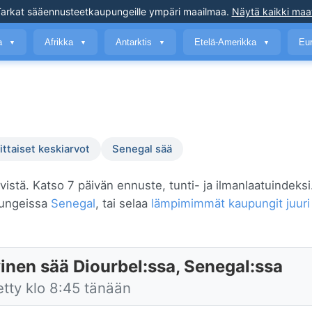
arkat sääennusteet
kaupungeille ympäri maailmaa
.
Näytä kaikki maa
a
Afrikka
Antarktis
Etelä-Amerikka
Eu
▼
▼
▼
▼
ttaiset keskiarvot
Senegal sää
ilvistä. Katso 7 päivän ennuste, tunti- ja ilmanlaatuindeksi
pungeissa
Senegal
, tai selaa
lämpimimmät kaupungit juuri
inen sää Diourbel:ssa, Senegal:ssa
etty klo 8:45 tänään