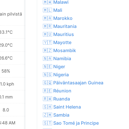
🇲🇼 Malawi
🇲🇱 Mali
Paikoin sadetta
ain pilvistä
lähialueella
🇲🇦 Marokko
🇲🇷 Mauritania
33.1°C
31.9°C
🇲🇺 Mauritius
🇾🇹 Mayotte
29.0°C
28.8°C
🇲🇿 Mosambik
26.6°C
26.1°C
🇳🇦 Namibia
🇳🇪 Niger
58%
67%
🇳🇬 Nigeria
🇬🇶 Päiväntasaajan Guinea
1.0 kph
22.0 kph
🇷🇪 Réunion
0.1 mm
2.3 mm
🇷🇼 Ruanda
🇸🇭 Saint Helena
8.0
8.0
🇿🇲 Sambia
6:48 AM
06:48 AM
🇸🇹 Sao Tomé ja Principe