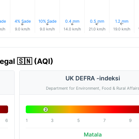
ade
4% Sade
10% Sade
0.4 mm
0.5 mm
1.2 mm
↑
↑
↑
↑
↑
↑
m/h
9.0 km/h
9.0 km/h
14.0 km/h
21.0 km/h
19.0 km/h
egal 🇸🇳 (AQI)
UK DEFRA -indeksi
Department for Environment, Food & Rural Affair
2
6
1
3
5
7
9
Matala