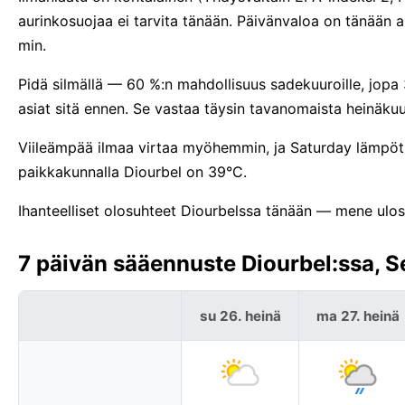
aurinkosuojaa ei tarvita tänään. Päivänvaloa on tänää
min.
Pidä silmällä — 60 %:n mahdollisuus sadekuuroille, jopa
asiat sitä ennen. Se vastaa täysin tavanomaista heinäku
Viileämpää ilmaa virtaa myöhemmin, ja Saturday lämpöti
paikkakunnalla Diourbel on 39°C.
Ihanteelliset olosuhteet Diourbelssa tänään — mene ulos j
7 päivän sääennuste Diourbel:ssa, S
su 26. heinä
ma 27. heinä