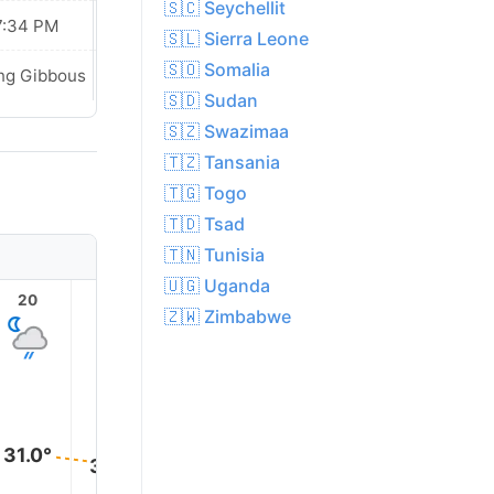
🇸🇨 Seychellit
7:34 PM
07:34 PM
🇸🇱 Sierra Leone
🇸🇴 Somalia
ng Gibbous
Waning Gibbous
🇸🇩 Sudan
🇸🇿 Swazimaa
🇹🇿 Tansania
🇹🇬 Togo
🇹🇩 Tsad
🇹🇳 Tunisia
🇺🇬 Uganda
20
21
22
23
1
🇿🇼 Zimbabwe
31.0°
30.0°
30.0°
29.0°
29.0°