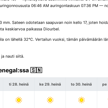
n auringonnoususta 06:46 AM auringonlaskuun 07:36 PM — no
 3 mm. Sateen odotetaan saapuvan noin kello 17, joten hoid
uta keskiarvoa paikassa Diourbel.
la on lähellä 32°C. Vertailun vuoksi, tämän päivämäärän 
a nauti siitä.
enegal:ssa 🇸🇳
ti 28. heinä
ke 29. heinä
to 30. heinä
pe 