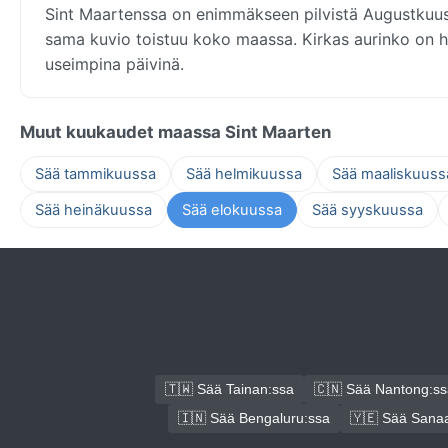
Sint Maartenssa on enimmäkseen pilvistä Augustkuuss
sama kuvio toistuu koko maassa. Kirkas aurinko on h
useimpina päivinä.
Muut kuukaudet maassa Sint Maarten
Sää tammikuussa
Sää helmikuussa
Sää maaliskuuss
Sää heinäkuussa
Sää elokuussa
Sää syyskuussa
🇹🇼 Sää Tainan:ssa
🇨🇳 Sää Nantong:ss
🇮🇳 Sää Bengaluru:ssa
🇾🇪 Sää Sana