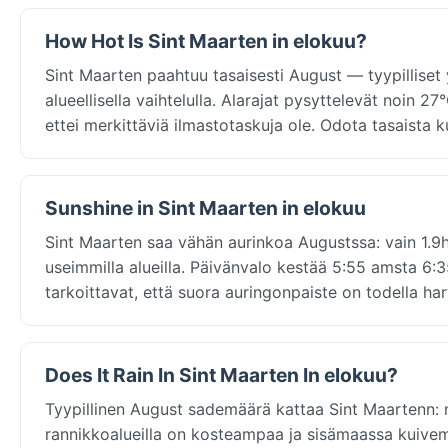
How Hot Is Sint Maarten in elokuu?
Sint Maarten paahtuu tasaisesti August — tyypilliset y
alueellisella vaihtelulla. Alarajat pysyttelevät noin 2
ettei merkittäviä ilmastotaskuja ole. Odota tasaist
Sunshine in Sint Maarten in elokuu
Sint Maarten saa vähän aurinkoa Augustssa: vain 1.9h 
useimmilla alueilla. Päivänvalo kestää 5:55 amsta 6:35
tarkoittavat, että suora auringonpaiste on todella har
Does It Rain In Sint Maarten In elokuu?
Tyypillinen August sademäärä kattaa Sint Maartenn: 
rannikkoalueilla on kosteampaa ja sisämaassa kuivemp