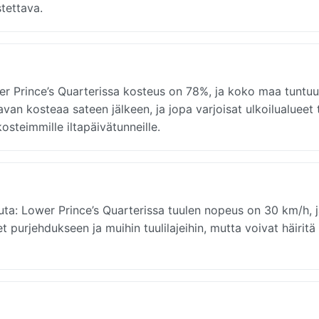
stettava.
er Prince’s Quarterissa kosteus on 78%, ja koko maa tuntuu
avan kosteaa sateen jälkeen, ja jopa varjoisat ulkoilualueet
kosteimmille iltapäivätunneille.
a: Lower Prince’s Quarterissa tuulen nopeus on 30 km/h, ja
 purjehdukseen ja muihin tuulilajeihin, mutta voivat häiritä