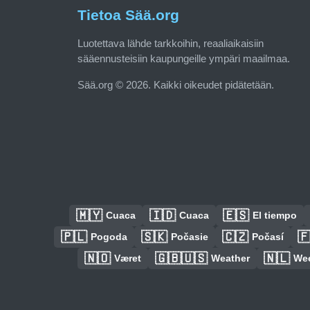
Tietoa Sää.org
Luotettava lähde tarkkoihin, reaaliaikaisiin
sääennusteisiin kaupungeille ympäri maailmaa.
Sää.org © 2026. Kaikki oikeudet pidätetään.
🇲🇾
🇮🇩
🇪🇸
Cuaca
Cuaca
El tiempo
🇵🇱
🇸🇰
🇨🇿

Pogoda
Počasie
Počasí
🇳🇴
🇬🇧🇺🇸
🇳🇱
Været
Weather
We