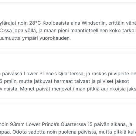
lärajat noin 28°C Koolbaaista aina Windsoriin, erittäin vähä
7°C:ssa jopa yöllä, ja maan pieni maantieteellinen koko tarkoi
a kuumuutta ympäri vuorokauden.
päivässä Lower Prince’s Quarterssa, ja raskas pilvipeite on
 pmiin, mutta jatkuvat harmaat taivaat ja pilviset jaksot
vinaista. Monet päivät menevät ilman pitkiä aurinkoisia jaks
noin 93mm Lower Prince’s Quarterssa 15 päivän aikana, ja
aa. Odota sadetta noin puolena päivistä, mutta pitkiä kui