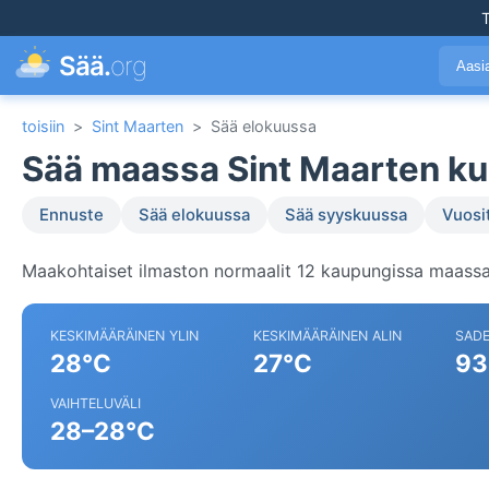
T
Sää.
org
Aasi
toisiin
>
Sint Maarten
>
Sää elokuussa
Sää maassa Sint Maarten ku
Ennuste
Sää elokuussa
Sää syyskuussa
Vuosi
Maakohtaiset ilmaston normaalit 12 kaupungissa maassa
KESKIMÄÄRÄINEN YLIN
KESKIMÄÄRÄINEN ALIN
SAD
28°C
27°C
93
VAIHTELUVÄLI
28–28°C