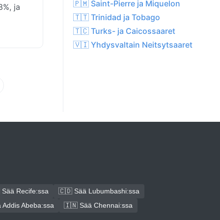
🇵🇲 Saint-Pierre ja Miquelon
3%, ja
🇹🇹 Trinidad ja Tobago
🇹🇨 Turks- ja Caicossaaret
🇻🇮 Yhdysvaltain Neitsytsaaret
 Sää Recife:ssa
🇨🇩 Sää Lubumbashi:ssa
 Addis Abeba:ssa
🇮🇳 Sää Chennai:ssa