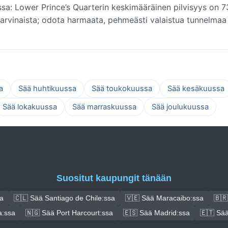
a: Lower Prince’s Quarterin keskimääräinen pilvisyys on 7
arvinaista; odota harmaata, pehmeästi valaistua tunnelmaa
a
Sää huhtikuussa
Sää toukokuussa
Sää kesäkuussa
Sää lokakuussa
Sää marraskuussa
Sää joulukuussa
Suositut kaupungit tänään
a
🇨🇱 Sää Santiago de Chile:ssa
🇻🇪 Sää Maracaibo:ssa
🇧🇷
a:ssa
🇳🇬 Sää Port Harcourt:ssa
🇪🇸 Sää Madrid:ssa
🇪🇹 Sää