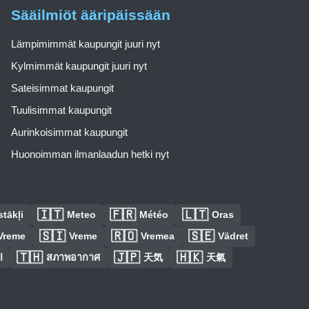
Sääilmiöt ääripäissään
Lämpimimmät kaupungit juuri nyt
Kylmimmät kaupungit juuri nyt
Sateisimmat kaupungit
Tuulisimmat kaupungit
Aurinkoisimmat kaupungit
Huonoimman ilmanlaadun hetki nyt
🇮🇹
🇫🇷
🇱🇹
tākļi
Meteo
Météo
Oras
🇸🇮
🇷🇴
🇸🇪
Vreme
Vreme
Vremea
Vädret
🇹🇭
🇯🇵
🇭🇰
ا
สภาพอากาศ
天気
天氣