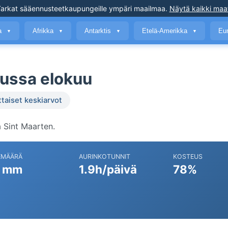
arkat sääennusteet
kaupungeille ympäri maailmaa
.
Näytä kaikki maa
a
Afrikka
Antarktis
Etelä-Amerikka
Eu
▼
▼
▼
▼
ussa elokuu
ttaiset keskiarvot
 Sint Maarten.
EMÄÄRÄ
AURINKOTUNNIT
KOSTEUS
 mm
1.9h/päivä
78%