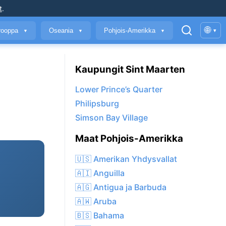
t
.
🌐
rooppa
Oseania
Pohjois-Amerikka
▾
▼
▼
▼
Kaupungit Sint Maarten
Lower Prince’s Quarter
Philipsburg
Simson Bay Village
Maat Pohjois-Amerikka
🇺🇸 Amerikan Yhdysvallat
🇦🇮 Anguilla
🇦🇬 Antigua ja Barbuda
🇦🇼 Aruba
🇧🇸 Bahama