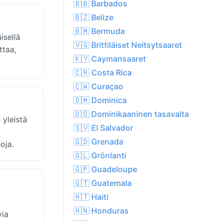
🇧🇧 Barbados
🇧🇿 Belize
🇧🇲 Bermuda
isellä
🇻🇬 Brittiläiset Neitsytsaaret
ttaa,
🇰🇾 Caymansaaret
🇨🇷 Costa Rica
🇨🇼 Curaçao
🇩🇲 Dominica
🇩🇴 Dominikaaninen tasavalta
 yleistä
🇸🇻 El Salvador
🇬🇩 Grenada
oja.
🇬🇱 Grönlanti
🇬🇵 Guadeloupe
🇬🇹 Guatemala
🇭🇹 Haiti
🇭🇳 Honduras
via