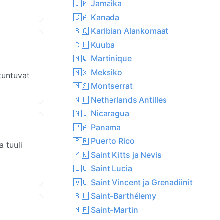
🇯🇲 Jamaika
🇨🇦 Kanada
🇧🇶 Karibian Alankomaat
🇨🇺 Kuuba
🇲🇶 Martinique
🇲🇽 Meksiko
 tuntuvat
🇲🇸 Montserrat
🇳🇱 Netherlands Antilles
🇳🇮 Nicaragua
🇵🇦 Panama
🇵🇷 Puerto Rico
 tuuli
🇰🇳 Saint Kitts ja Nevis
🇱🇨 Saint Lucia
🇻🇨 Saint Vincent ja Grenadiinit
🇧🇱 Saint-Barthélemy
🇲🇫 Saint-Martin