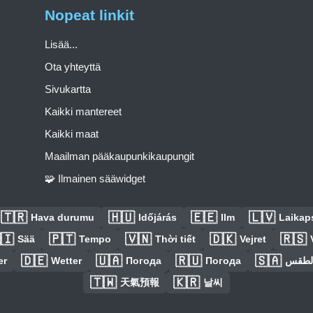
Nopeat linkit
Lisää...
Ota yhteyttä
Sivukartta
Kaikki mantereet
Kaikki maat
Maailman pääkaupunkikaupungit
🧩 Ilmainen sääwidget
🇹🇷
🇭🇺
🇪🇪
🇱🇻
Hava durumu
Időjárás
Ilm
Laikaps
🇮
🇵🇹
🇻🇳
🇩🇰
🇷🇸
Sää
Tempo
Thời tiết
Vejret
🇩🇪
🇺🇦
🇷🇺
🇸🇦
er
Wetter
Погода
Погода
الطق
🇹🇼
🇰🇷
天氣預報
날씨