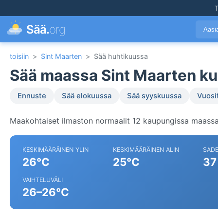
T
Sää.
org
Aasi
toisiin
>
Sint Maarten
>
Sää huhtikuussa
Sää maassa Sint Maarten ku
Ennuste
Sää elokuussa
Sää syyskuussa
Vuosi
Maakohtaiset ilmaston normaalit 12 kaupungissa maassa
KESKIMÄÄRÄINEN YLIN
KESKIMÄÄRÄINEN ALIN
SAD
26°C
25°C
37
VAIHTELUVÄLI
26–26°C