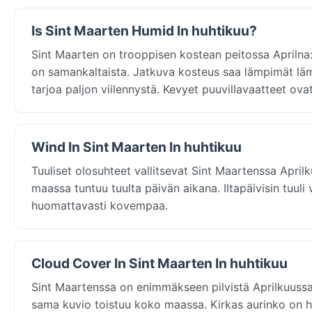
Is Sint Maarten Humid In huhtikuu?
Sint Maarten on trooppisen kostean peitossa Aprilna:
on samankaltaista. Jatkuva kosteus saa lämpimät lä
tarjoa paljon viilennystä. Kevyet puuvillavaatteet ova
Wind In Sint Maarten In huhtikuu
Tuuliset olosuhteet vallitsevat Sint Maartenssa April
maassa tuntuu tuulta päivän aikana. Iltapäivisin tuul
huomattavasti kovempaa.
Cloud Cover In Sint Maarten In huhtikuu
Sint Maartenssa on enimmäkseen pilvistä Aprilkuussa:
sama kuvio toistuu koko maassa. Kirkas aurinko on h