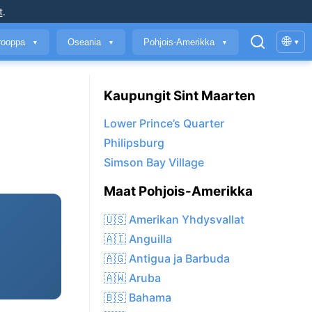
t
.
🌐
rooppa
Oseania
Pohjois-Amerikka
▾
▼
▼
▼
Kaupungit Sint Maarten
Lower Prince’s Quarter
Philipsburg
Simson Bay Village
Maat Pohjois-Amerikka
🇺🇸 Amerikan Yhdysvallat
🇦🇮 Anguilla
🇦🇬 Antigua ja Barbuda
🇦🇼 Aruba
🇧🇸 Bahama