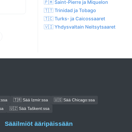
🇵🇲 Saint-Pierre ja Miquelon
🇹🇹 Trinidad ja Tobago
🇹🇨 Turks- ja Caicossaaret
🇻🇮 Yhdysvaltain Neitsytsaaret
:ssa
🇹🇷 Sää Izmir:ssa
🇺🇸 Sää Chicago:ssa
sa
🇺🇿 Sää Taškent:ssa
Sääilmiöt ääripäissään