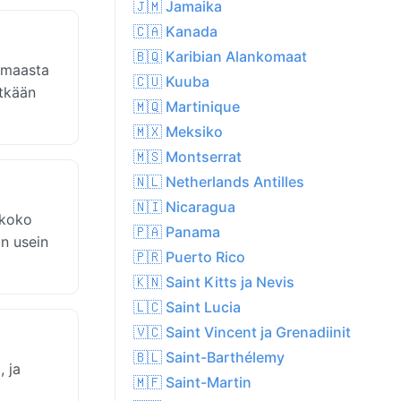
🇯🇲 Jamaika
🇨🇦 Kanada
🇧🇶 Karibian Alankomaat
a maasta
🇨🇺 Kuuba
tkään
🇲🇶 Martinique
🇲🇽 Meksiko
🇲🇸 Montserrat
🇳🇱 Netherlands Antilles
🇳🇮 Nicaragua
 koko
🇵🇦 Panama
on usein
🇵🇷 Puerto Rico
🇰🇳 Saint Kitts ja Nevis
🇱🇨 Saint Lucia
🇻🇨 Saint Vincent ja Grenadiinit
🇧🇱 Saint-Barthélemy
 ja
🇲🇫 Saint-Martin