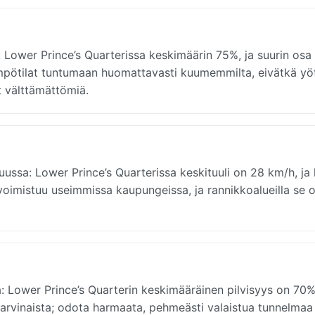
 Lower Prince’s Quarterissa keskimäärin 75%, ja suurin os
mpötilat tuntumaan huomattavasti kuumemmilta, eivätkä yö
t välttämättömiä.
kuussa: Lower Prince’s Quarterissa keskituuli on 28 km/h, ja
i voimistuu useimmissa kaupungeissa, ja rannikkoalueilla se 
 Lower Prince’s Quarterin keskimääräinen pilvisyys on 70%,
arvinaista; odota harmaata, pehmeästi valaistua tunnelmaa