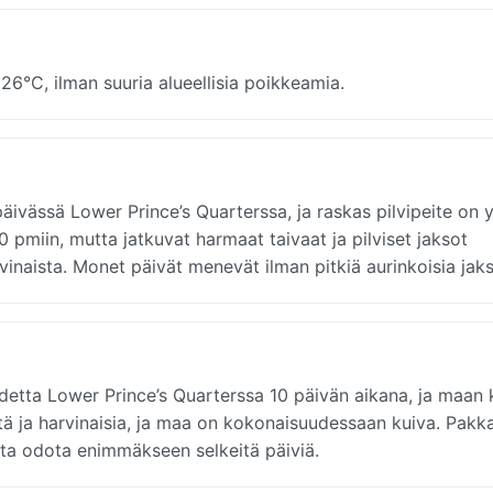
26°C, ilman suuria alueellisia poikkeamia.
äivässä Lower Prince’s Quarterssa, ja raskas pilvipeite on y
 pmiin, mutta jatkuvat harmaat taivaat ja pilviset jaksot
vinaista. Monet päivät menevät ilman pitkiä aurinkoisia jaks
tta Lower Prince’s Quarterssa 10 päivän aikana, ja maan k
tä ja harvinaisia, ja maa on kokonaisuudessaan kuiva. Pakk
ta odota enimmäkseen selkeitä päiviä.