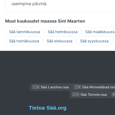
useimpina päivinä.
Muut kuukaudet maassa Sint Maarten
Sää tammikuussa
Sää helmikuussa
Sää maaliskuuss
Sää heinäkuussa
Sää elokuussa
Sää syyskuussa
🇨🇳 Sää Lanzhou:ssa
🇮🇳 Sää Ahmedabad:ss
🇨🇦 Sää Toronto:ssa

Tietoa Sää.org