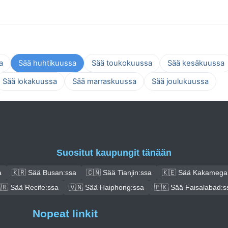
a
Sää huhtikuussa
Sää toukokuussa
Sää kesäkuussa
Sää lokakuussa
Sää marraskuussa
Sää joulukuussa
Suositut kaupungit tänään
a
🇰🇷 Sää Busan:ssa
🇨🇳 Sää Tianjin:ssa
🇰🇪 Sää Kakamega
🇷 Sää Recife:ssa
🇻🇳 Sää Haiphong:ssa
🇵🇰 Sää Faisalabad:s
Nopeat linkit