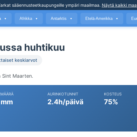
arkat sääennusteet
kaupungeille ympäri maailmaa
.
Näytä kaikki maa
a
Afrikka
Antarktis
Etelä-Amerikka
Eu
▼
▼
▼
▼
ussa huhtikuu
ttaiset keskiarvot
 Sint Maarten.
EMÄÄRÄ
AURINKOTUNNIT
KOSTEUS
 mm
2.4h/päivä
75%