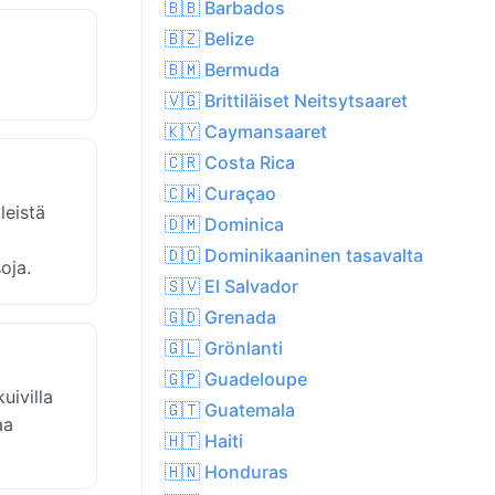
🇧🇧 Barbados
🇧🇿 Belize
🇧🇲 Bermuda
🇻🇬 Brittiläiset Neitsytsaaret
🇰🇾 Caymansaaret
🇨🇷 Costa Rica
🇨🇼 Curaçao
leistä
🇩🇲 Dominica
🇩🇴 Dominikaaninen tasavalta
oja.
🇸🇻 El Salvador
🇬🇩 Grenada
🇬🇱 Grönlanti
🇬🇵 Guadeloupe
uivilla
🇬🇹 Guatemala
aa
🇭🇹 Haiti
🇭🇳 Honduras