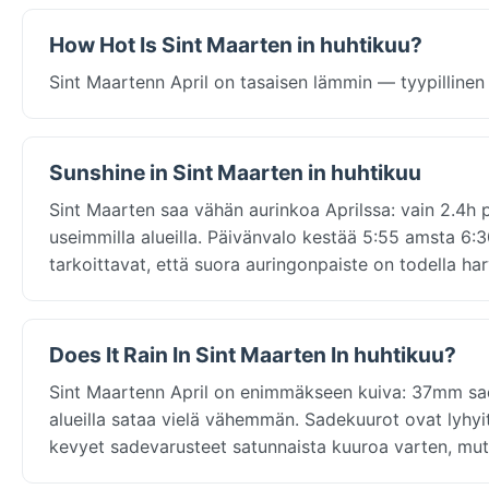
How Hot Is Sint Maarten in huhtikuu?
Sint Maartenn April on tasaisen lämmin — tyypillinen 
Sunshine in Sint Maarten in huhtikuu
Sint Maarten saa vähän aurinkoa Aprilssa: vain 2.4h p
useimmilla alueilla. Päivänvalo kestää 5:55 amsta 6:30
tarkoittavat, että suora auringonpaiste on todella har
Does It Rain In Sint Maarten In huhtikuu?
Sint Maartenn April on enimmäkseen kuiva: 37mm sade
alueilla sataa vielä vähemmän. Sadekuurot ovat lyhyi
kevyet sadevarusteet satunnaista kuuroa varten, mut