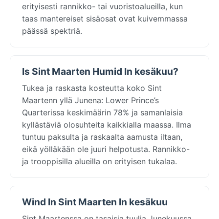
erityisesti rannikko- tai vuoristoalueilla, kun
taas mantereiset sisäosat ovat kuivemmassa
päässä spektriä.
Is Sint Maarten Humid In kesäkuu?
Tukea ja raskasta kosteutta koko Sint
Maartenn yllä Junena: Lower Prince’s
Quarterissa keskimäärin 78% ja samanlaisia
kyllästäviä olosuhteita kaikkialla maassa. Ilma
tuntuu paksulta ja raskaalta aamusta iltaan,
eikä yölläkään ole juuri helpotusta. Rannikko-
ja trooppisilla alueilla on erityisen tukalaa.
Wind In Sint Maarten In kesäkuu
Sint Maartenssa on tasaisia tuulia Junekuussa