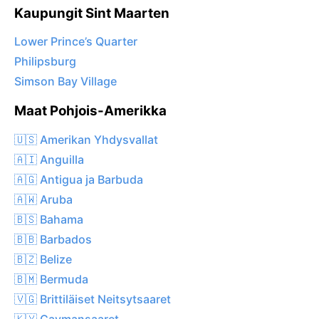
Kaupungit Sint Maarten
Lower Prince’s Quarter
Philipsburg
Simson Bay Village
Maat Pohjois-Amerikka
🇺🇸 Amerikan Yhdysvallat
🇦🇮 Anguilla
🇦🇬 Antigua ja Barbuda
🇦🇼 Aruba
🇧🇸 Bahama
🇧🇧 Barbados
🇧🇿 Belize
🇧🇲 Bermuda
🇻🇬 Brittiläiset Neitsytsaaret
🇰🇾 Caymansaaret