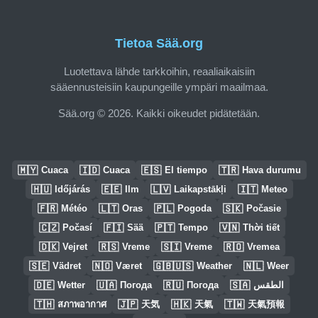
Tietoa Sää.org
Luotettava lähde tarkkoihin, reaaliaikaisiin
sääennusteisiin kaupungeille ympäri maailmaa.
Sää.org © 2026. Kaikki oikeudet pidätetään.
🇲🇾
🇮🇩
🇪🇸
🇹🇷
Cuaca
Cuaca
El tiempo
Hava durumu
🇭🇺
🇪🇪
🇱🇻
🇮🇹
Időjárás
Ilm
Laikapstākļi
Meteo
🇫🇷
🇱🇹
🇵🇱
🇸🇰
Météo
Oras
Pogoda
Počasie
🇨🇿
🇫🇮
🇵🇹
🇻🇳
Počasí
Sää
Tempo
Thời tiết
🇩🇰
🇷🇸
🇸🇮
🇷🇴
Vejret
Vreme
Vreme
Vremea
🇸🇪
🇳🇴
🇬🇧🇺🇸
🇳🇱
Vädret
Været
Weather
Weer
🇩🇪
🇺🇦
🇷🇺
🇸🇦
Wetter
Погода
Погода
الطقس
🇹🇭
🇯🇵
🇭🇰
🇹🇼
สภาพอากาศ
天気
天氣
天氣預報