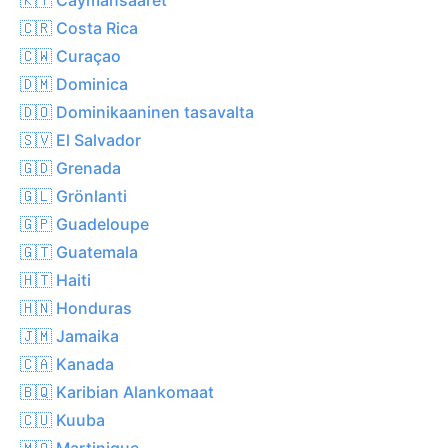
🇨🇷 Costa Rica
🇨🇼 Curaçao
🇩🇲 Dominica
🇩🇴 Dominikaaninen tasavalta
🇸🇻 El Salvador
🇬🇩 Grenada
🇬🇱 Grönlanti
🇬🇵 Guadeloupe
🇬🇹 Guatemala
🇭🇹 Haiti
🇭🇳 Honduras
🇯🇲 Jamaika
🇨🇦 Kanada
🇧🇶 Karibian Alankomaat
🇨🇺 Kuuba
🇲🇶 Martinique