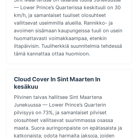
— Lower Prince’s Quarterissa keskituuli on 30
km/h, ja samanlaiset tuuliset olosuhteet
vallitsevat useimmilla alueilla. Rannikko- ja
avoimen sisämaan kaupungeissa tuuli on usein
huomattavasti voimakkaampaa, etenkin
iltapäivisin. Tuuliherkkiä suunnitelmia tehdessä
tämä kannattaa ottaa huomioon.
Cloud Cover In Sint Maarten In
kesäkuu
Pilvinen taivas hallitsee Sint Maartena
Junekuussa — Lower Prince’s Quarterin
pilvisyys on 73%, ja samanlaiset pilviset
olosuhteet vallitsevat suurimmassa osassa
maata. Suora auringonpaiste on epätasaista ja
katkonaista; odota harmaita jaksoja, joiden