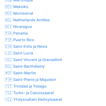
🇲🇽 Meksiko
🇲🇸 Montserrat
🇳🇱 Netherlands Antilles
🇳🇮 Nicaragua
🇵🇦 Panama
🇵🇷 Puerto Rico
🇰🇳 Saint Kitts ja Nevis
🇱🇨 Saint Lucia
🇻🇨 Saint Vincent ja Grenadiinit
🇧🇱 Saint-Barthélemy
🇲🇫 Saint-Martin
🇵🇲 Saint-Pierre ja Miquelon
🇹🇹 Trinidad ja Tobago
🇹🇨 Turks- ja Caicossaaret
🇻🇮 Yhdysvaltain Neitsytsaaret