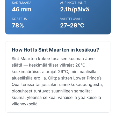
SADEMÄÄRÄ
AURINKOTUNNIT
46 mm
2.1h/päivä
KOSTEUS
VAIHTELUVÄLI
78%
27–28°C
How Hot Is Sint Maarten in kesäkuu?
Sint Maarten kokee tasaisen kuumaa June
säätä — keskimääräiset ylärajat 28°C,
keskimääräiset alarajat 26°C, minimaalisilla
alueellisilla eroilla. Olitpa sitten Lower Prince’s
Quarterissa tai jossakin rannikkokaupungeista,
olosuhteet tuntuvat suunnilleen samoilta:
kuuma, yleensä selkeä, vähäisellä yöaikaisella
viilennyksellä.