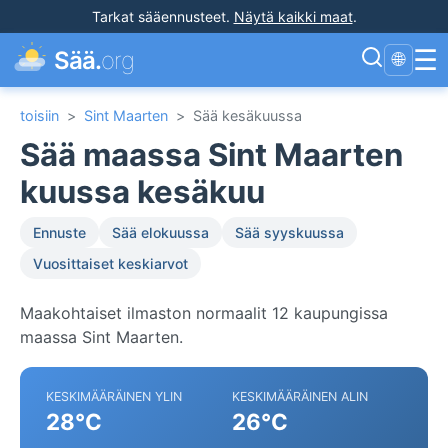
Tarkat sääennusteet
.
Näytä kaikki maat
.
☰
Sää.
org
🌐
toisiin
>
Sint Maarten
>
Sää kesäkuussa
Sää maassa Sint Maarten
kuussa kesäkuu
Ennuste
Sää elokuussa
Sää syyskuussa
Vuosittaiset keskiarvot
Maakohtaiset ilmaston normaalit 12 kaupungissa
maassa Sint Maarten.
KESKIMÄÄRÄINEN YLIN
KESKIMÄÄRÄINEN ALIN
28°C
26°C