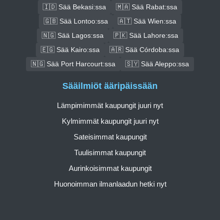
🇮🇩 Sää Bekasi:ssa
🇲🇦 Sää Rabat:ssa
🇬🇧 Sää Lontoo:ssa
🇦🇹 Sää Wien:ssa
🇳🇬 Sää Lagos:ssa
🇵🇰 Sää Lahore:ssa
🇪🇬 Sää Kairo:ssa
🇦🇷 Sää Córdoba:ssa
🇳🇬 Sää Port Harcourt:ssa
🇸🇾 Sää Aleppo:ssa
Sääilmiöt ääripäissään
Lämpimimmät kaupungit juuri nyt
Kylmimmät kaupungit juuri nyt
Sateisimmat kaupungit
Tuulisimmat kaupungit
Aurinkoisimmat kaupungit
Huonoimman ilmanlaadun hetki nyt