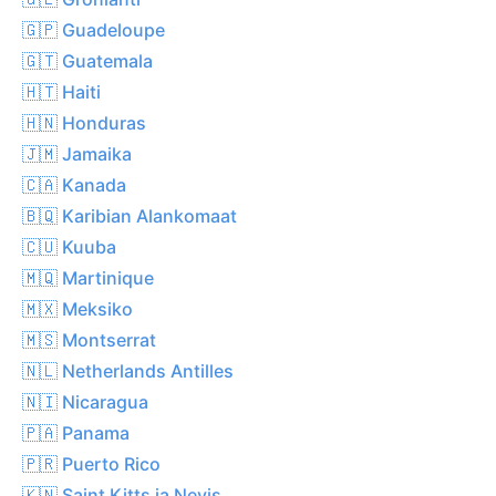
🇬🇵 Guadeloupe
🇬🇹 Guatemala
🇭🇹 Haiti
🇭🇳 Honduras
🇯🇲 Jamaika
🇨🇦 Kanada
🇧🇶 Karibian Alankomaat
🇨🇺 Kuuba
🇲🇶 Martinique
🇲🇽 Meksiko
🇲🇸 Montserrat
🇳🇱 Netherlands Antilles
🇳🇮 Nicaragua
🇵🇦 Panama
🇵🇷 Puerto Rico
🇰🇳 Saint Kitts ja Nevis