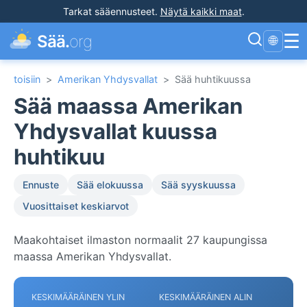
Tarkat sääennusteet
.
Näytä kaikki maat
.
☰
Sää.
org
🌐
toisiin
>
Amerikan Yhdysvallat
>
Sää huhtikuussa
Sää maassa Amerikan
Yhdysvallat kuussa
huhtikuu
Ennuste
Sää elokuussa
Sää syyskuussa
Vuosittaiset keskiarvot
Maakohtaiset ilmaston normaalit 27 kaupungissa
maassa Amerikan Yhdysvallat.
KESKIMÄÄRÄINEN YLIN
KESKIMÄÄRÄINEN ALIN