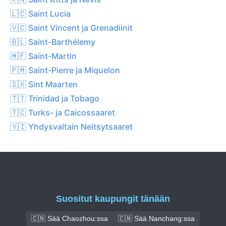
🇱🇨 Saint Lucia
🇻🇨 Saint Vincent ja Grenadiinit
🇧🇱 Saint-Barthélemy
🇲🇫 Saint-Martin
🇵🇲 Saint-Pierre ja Miquelon
🇸🇽 Sint Maarten
🇹🇹 Trinidad ja Tobago
🇹🇨 Turks- ja Caicossaaret
🇻🇮 Yhdysvaltain Neitsytsaaret
Suositut kaupungit tänään
🇨🇳 Sää Chaozhou:ssa
🇨🇳 Sää Nanchang:ssa