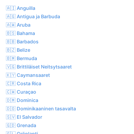
🇦🇮 Anguilla
🇦🇬 Antigua ja Barbuda
🇦🇼 Aruba
🇧🇸 Bahama
🇧🇧 Barbados
🇧🇿 Belize
🇧🇲 Bermuda
🇻🇬 Brittiläiset Neitsytsaaret
🇰🇾 Caymansaaret
🇨🇷 Costa Rica
🇨🇼 Curaçao
🇩🇲 Dominica
🇩🇴 Dominikaaninen tasavalta
🇸🇻 El Salvador
🇬🇩 Grenada
🇬🇱 Grönlanti