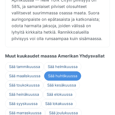
58%, ja samanlaiset pilviset olosuhteet
vallitsevat suurimmassa osassa maata. Suora
auringonpaiste on epätasaista ja katkonaista;
odota harmaita jaksoja, joiden välissä on
lyhyitä kirkkaita hetkiä. Rannikkoalueilla
pilvisyys voi olla runsaampaa kuin sisämaassa.
Muut kuukaudet maassa Amerikan Yhdysvallat
Sää tammikuussa
Sää helmikuussa
Sää maaliskuussa
Sää huhtikuussa
Sää toukokuussa
Sää kesäkuussa
Sää heinäkuussa
Sää elokuussa
Sää syyskuussa
Sää lokakuussa
Sää marraskuussa
Sää joulukuussa