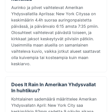
Aurinko ja pilvet vaihtelevat Amerikan
Yhdysvallatlla Aprilssa: New York Cityssa on
keskimäärin 4.4h suoraa auringonpaistetta
päivässä, ja päivänvalo 6:15 amsta 7:35 pmiin.
Olosuhteet vaihtelevat päivästä toiseen, ja
kirkkaat jaksot keskeytyvät pilvisiin pätkiin.
Useimmilla maan alueilla on samanlainen
vaihteleva kuvio, vaikka jotkut alueet saattavat
olla kuivempia tai kosteampia kuin maan
keskiarvo.
Does It Rain In Amerikan Yhdysvallat
In huhtikuu?
Kohtalainen sademäärä määrittelee Amerikan
Yhdysvallatn April: New York City saa
keskimäärin 93mm sadetta 9 päivän aikana.