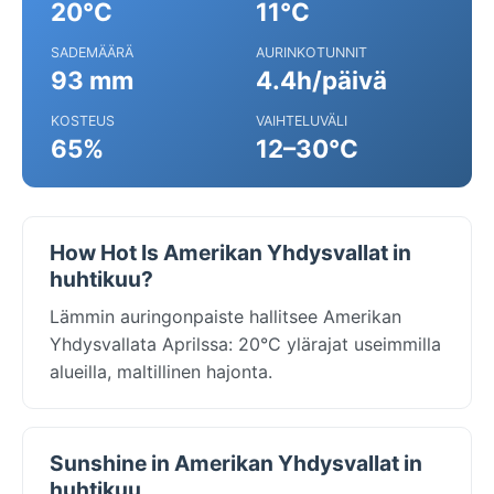
20°C
11°C
SADEMÄÄRÄ
AURINKOTUNNIT
93 mm
4.4h/päivä
KOSTEUS
VAIHTELUVÄLI
65%
12–30°C
How Hot Is Amerikan Yhdysvallat in
huhtikuu?
Lämmin auringonpaiste hallitsee Amerikan
Yhdysvallata Aprilssa: 20°C ylärajat useimmilla
alueilla, maltillinen hajonta.
Sunshine in Amerikan Yhdysvallat in
huhtikuu