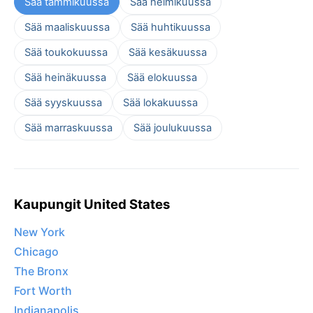
Sää tammikuussa
Sää helmikuussa
Sää maaliskuussa
Sää huhtikuussa
Sää toukokuussa
Sää kesäkuussa
Sää heinäkuussa
Sää elokuussa
Sää syyskuussa
Sää lokakuussa
Sää marraskuussa
Sää joulukuussa
Kaupungit United States
New York
Chicago
The Bronx
Fort Worth
Indianapolis