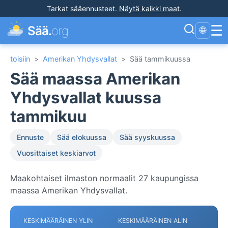
Tarkat sääennusteet
.
Näytä kaikki maat
.
☰
Sää.
org
🌐
toisiin
>
Amerikan Yhdysvallat
>
Sää tammikuussa
Sää maassa Amerikan
Yhdysvallat kuussa
tammikuu
Ennuste
Sää elokuussa
Sää syyskuussa
Vuosittaiset keskiarvot
Maakohtaiset ilmaston normaalit 27 kaupungissa
maassa Amerikan Yhdysvallat.
KESKIMÄÄRÄINEN YLIN
KESKIMÄÄRÄINEN ALIN