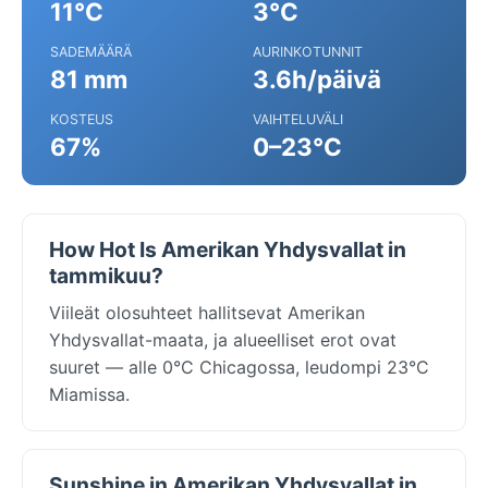
11°C
3°C
SADEMÄÄRÄ
AURINKOTUNNIT
81 mm
3.6h/päivä
KOSTEUS
VAIHTELUVÄLI
67%
0–23°C
How Hot Is Amerikan Yhdysvallat in
tammikuu?
Viileät olosuhteet hallitsevat Amerikan
Yhdysvallat-maata, ja alueelliset erot ovat
suuret — alle 0°C Chicagossa, leudompi 23°C
Miamissa.
Sunshine in Amerikan Yhdysvallat in