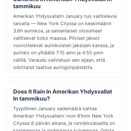
tammikuu
Amerikan Yhdysvallatn January tuo vaihtelevia
taivaita — New York Cityssa on keskimäärin
3.6h aurinkoa, ja samanlaiset olosuhteet
vallitsevat koko maassa. Pilviset jaksot
vuorottelevat aurinkoisten jaksojen kanssa, ja
aurinko on ylhäällä 7:15 amn ja 4:55 pmn
välillä. Varaudu vaihteluun sen sijaan, että
odottaisit taattua auringonpaistetta.
Does It Rain In Amerikan Yhdysvallat
In tammikuu?
Tyypillinen January sademäärä kattaa
Amerikan Yhdysvallatn: noin 81mm New York
Cityssa 8 päivän aikana, ja rannikkoalueilla on
kosteampaa ja sisämaassa kuivempaa. Odota