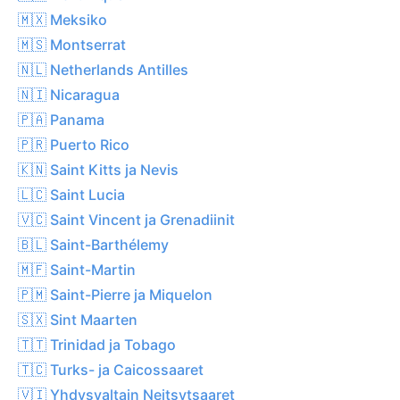
🇲🇽 Meksiko
🇲🇸 Montserrat
🇳🇱 Netherlands Antilles
🇳🇮 Nicaragua
🇵🇦 Panama
🇵🇷 Puerto Rico
🇰🇳 Saint Kitts ja Nevis
🇱🇨 Saint Lucia
🇻🇨 Saint Vincent ja Grenadiinit
🇧🇱 Saint-Barthélemy
🇲🇫 Saint-Martin
🇵🇲 Saint-Pierre ja Miquelon
🇸🇽 Sint Maarten
🇹🇹 Trinidad ja Tobago
🇹🇨 Turks- ja Caicossaaret
🇻🇮 Yhdysvaltain Neitsytsaaret