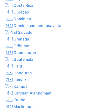
🇨🇷 Costa Rica
🇨🇼 Curaçao
🇩🇲 Dominica
🇩🇴 Dominikaaninen tasavalta
🇸🇻 El Salvador
🇬🇩 Grenada
🇬🇱 Grönlanti
🇬🇵 Guadeloupe
🇬🇹 Guatemala
🇭🇹 Haiti
🇭🇳 Honduras
🇯🇲 Jamaika
🇨🇦 Kanada
🇧🇶 Karibian Alankomaat
🇨🇺 Kuuba
🇲🇶 Martinique