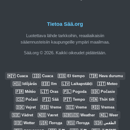
Tietoa Sää.org
Luotettava lähde tarkkoihin, reaaliaikaisiin
sääennusteisiin kaupungeille ympäri maailmaa.
Sää.org © 2026. Kaikki oikeudet pidätetään.
🇲🇾
🇮🇩
🇪🇸
🇹🇷
Cuaca
Cuaca
El tiempo
Hava durumu
🇭🇺
🇪🇪
🇱🇻
🇮🇹
Időjárás
Ilm
Laikapstākļi
Meteo
🇫🇷
🇱🇹
🇵🇱
🇸🇰
Météo
Oras
Pogoda
Počasie
🇨🇿
🇫🇮
🇵🇹
🇻🇳
Počasí
Sää
Tempo
Thời tiết
🇩🇰
🇷🇸
🇸🇮
🇷🇴
Vejret
Vreme
Vreme
Vremea
🇸🇪
🇳🇴
🇬🇧🇺🇸
🇳🇱
Vädret
Været
Weather
Weer
🇩🇪
🇺🇦
🇷🇺
🇸🇦
Wetter
Погода
Погода
الطقس