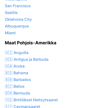
San Francisco
Seattle
Oklahoma City
Albuquerque
Miami
Maat Pohjois-Amerikka
🇦🇮 Anguilla
🇦🇬 Antigua ja Barbuda
🇦🇼 Aruba
🇧🇸 Bahama
🇧🇧 Barbados
🇧🇿 Belize
🇧🇲 Bermuda
🇻🇬 Brittiläiset Neitsytsaaret
🇰🇾 Caymansaaret