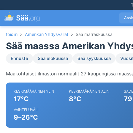
T
Sää.
org
Aasi
toisiin
>
Amerikan Yhdysvallat
>
Sää marraskuussa
Sää maassa Amerikan Yhdys
Ennuste
Sää elokuussa
Sää syyskuussa
Vuosi
Maakohtaiset ilmaston normaalit 27 kaupungissa maassa
KESKIMÄÄRÄINEN YLIN
KESKIMÄÄRÄINEN ALIN
SAD
17°C
8°C
79
VAIHTELUVÄLI
9–26°C