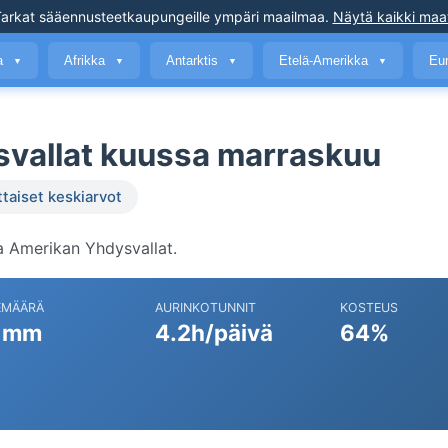
arkat sääennusteet
kaupungeille ympäri maailmaa
.
Näytä kaikki maa
a
Afrikka
Antarktis
Etelä-Amerikka
Eu
▼
▼
▼
▼
vallat kuussa marraskuu
ttaiset keskiarvot
 Amerikan Yhdysvallat.
EMÄÄRÄ
AURINKOTUNNIT
KOSTEUS
 mm
4.2h/päivä
64%