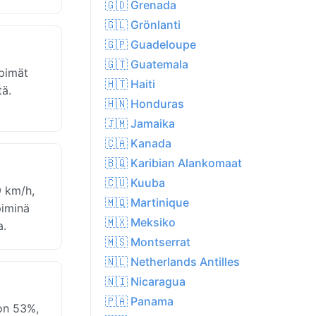
🇬🇩 Grenada
🇬🇱 Grönlanti
🇬🇵 Guadeloupe
🇬🇹 Guatemala
pimät
🇭🇹 Haiti
tä.
🇭🇳 Honduras
🇯🇲 Jamaika
🇨🇦 Kanada
🇧🇶 Karibian Alankomaat
🇨🇺 Kuuba
9 km/h,
🇲🇶 Martinique
piminä
🇲🇽 Meksiko
a.
🇲🇸 Montserrat
🇳🇱 Netherlands Antilles
🇳🇮 Nicaragua
🇵🇦 Panama
on 53%,