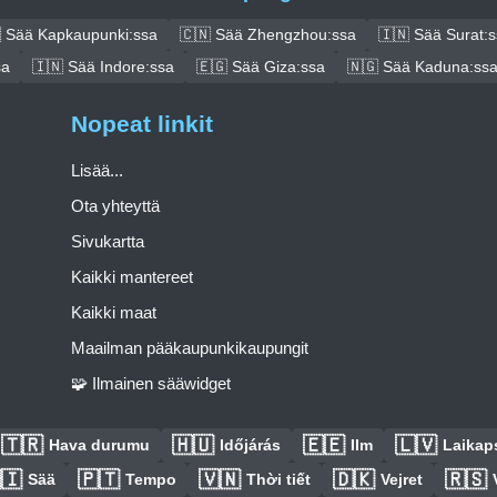
 Sää Kapkaupunki:ssa
🇨🇳 Sää Zhengzhou:ssa
🇮🇳 Sää Surat:
sa
🇮🇳 Sää Indore:ssa
🇪🇬 Sää Giza:ssa
🇳🇬 Sää Kaduna:ss
Nopeat linkit
Lisää...
Ota yhteyttä
Sivukartta
Kaikki mantereet
Kaikki maat
Maailman pääkaupunkikaupungit
🧩 Ilmainen sääwidget
🇹🇷
🇭🇺
🇪🇪
🇱🇻
Hava durumu
Időjárás
Ilm
Laikaps
🇮
🇵🇹
🇻🇳
🇩🇰
🇷🇸
Sää
Tempo
Thời tiết
Vejret