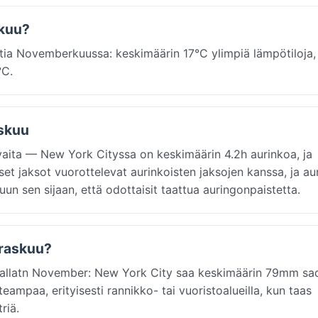
skuu?
tia Novemberkuussa: keskimäärin 17°C ylimpiä lämpötiloja, 
°C.
askuu
aita — New York Cityssa on keskimäärin 4.2h aurinkoa, ja
set jaksot vuorottelevat aurinkoisten jaksojen kanssa, ja au
uun sen sijaan, että odottaisit taattua auringonpaistetta.
rraskuu?
allatn November: New York City saa keskimäärin 79mm sad
eampaa, erityisesti rannikko- tai vuoristoalueilla, kun taas
riä.