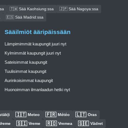
ssa
🇹🇼 Sää Kaohsiung:ssa
🇯🇵 Sää Nagoya:ssa
a
🇪🇸 Sää Madrid:ssa
Sääilmiöt ääripäissään
Lämpimimmät kaupungit juuri nyt
Kylmimmät kaupungit juuri nyt
Sateisimmat kaupungit
Tuulisimmat kaupungit
Aurinkoisimmat kaupungit
Huonoimman ilmanlaadun hetki nyt
🇮🇹
🇫🇷
🇱🇹
tākļi
Meteo
Météo
Oras
🇸🇮
🇷🇴
🇸🇪
Vreme
Vreme
Vremea
Vädret