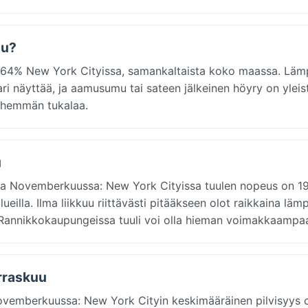
uu?
 64% New York Cityissa, samankaltaista koko maassa. Läm
ri näyttää, ja aamusumu tai sateen jälkeinen höyry on yleis
vähemmän tukalaa.
u
issa Novemberkuussa: New York Cityissa tuulen nopeus on 1
lueilla. Ilma liikkuu riittävästi pitääkseen olot raikkaina läm
vää. Rannikkokaupungeissa tuuli voi olla hieman voimakkaampa
rraskuu
ovemberkuussa: New York Cityin keskimääräinen pilvisyys 