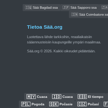
🇮🇶 Sää Bagdad:ssa
🇯🇵 Sää Sapporo:ssa
🇿
🇮🇳 Sää Coimbatore:s
Tietoa Sää.org
Luotettava lähde tarkkoihin, reaaliaikaisiin
sääennusteisiin kaupungeille ympäri maailmaa.
Sää.org © 2026. Kaikki oikeudet pidätetään.
🇲🇾
🇮🇩
🇪🇸
Cuaca
Cuaca
El tiempo
🇵🇱
🇸🇰
🇨🇿

Pogoda
Počasie
Počasí