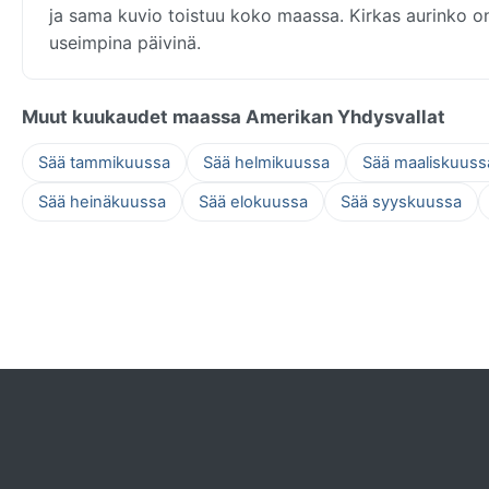
ja sama kuvio toistuu koko maassa. Kirkas aurinko o
useimpina päivinä.
Muut kuukaudet maassa Amerikan Yhdysvallat
Sää tammikuussa
Sää helmikuussa
Sää maaliskuuss
Sää heinäkuussa
Sää elokuussa
Sää syyskuussa