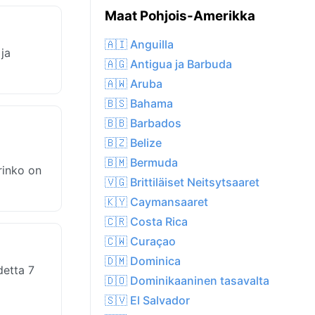
Maat Pohjois-Amerikka
🇦🇮 Anguilla
ja
🇦🇬 Antigua ja Barbuda
🇦🇼 Aruba
🇧🇸 Bahama
🇧🇧 Barbados
🇧🇿 Belize
🇧🇲 Bermuda
rinko on
🇻🇬 Brittiläiset Neitsytsaaret
🇰🇾 Caymansaaret
🇨🇷 Costa Rica
🇨🇼 Curaçao
🇩🇲 Dominica
etta 7
🇩🇴 Dominikaaninen tasavalta
🇸🇻 El Salvador