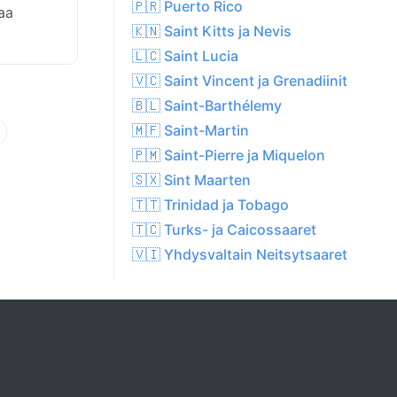
🇵🇷 Puerto Rico
aa
🇰🇳 Saint Kitts ja Nevis
🇱🇨 Saint Lucia
🇻🇨 Saint Vincent ja Grenadiinit
🇧🇱 Saint-Barthélemy
🇲🇫 Saint-Martin
🇵🇲 Saint-Pierre ja Miquelon
🇸🇽 Sint Maarten
🇹🇹 Trinidad ja Tobago
🇹🇨 Turks- ja Caicossaaret
🇻🇮 Yhdysvaltain Neitsytsaaret