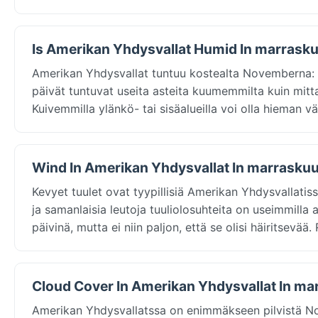
Is Amerikan Yhdysvallat Humid In marrask
Amerikan Yhdysvallat tuntuu kostealta Novemberna:
päivät tuntuvat useita asteita kuumemmilta kuin mitta
Kuivemmilla ylänkö- tai sisäalueilla voi olla hieman 
Wind In Amerikan Yhdysvallat In marrasku
Kevyet tuulet ovat tyypillisiä Amerikan Yhdysvallat
ja samanlaisia leutoja tuuliolosuhteita on useimmilla a
päivinä, mutta ei niin paljon, että se olisi häiritse
Cloud Cover In Amerikan Yhdysvallat In ma
Amerikan Yhdysvallatssa on enimmäkseen pilvistä N