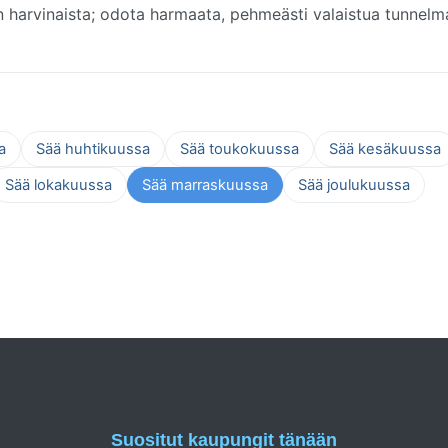
n harvinaista; odota harmaata, pehmeästi valaistua tunnelm
a
Sää huhtikuussa
Sää toukokuussa
Sää kesäkuussa
Sää lokakuussa
Sää marraskuussa
Sää joulukuussa
Suositut kaupungit tänään