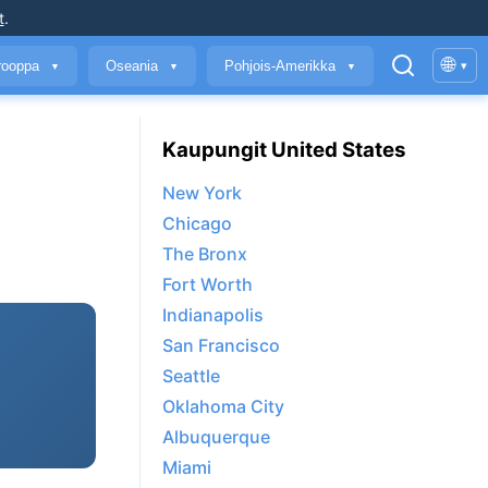
t
.
🌐
rooppa
Oseania
Pohjois-Amerikka
▾
▼
▼
▼
Kaupungit United States
New York
Chicago
The Bronx
Fort Worth
Indianapolis
San Francisco
Seattle
Oklahoma City
Albuquerque
Miami