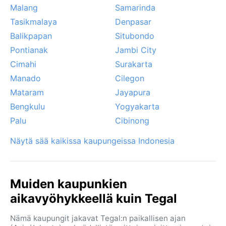
Malang
Samarinda
Tasikmalaya
Denpasar
Balikpapan
Situbondo
Pontianak
Jambi City
Cimahi
Surakarta
Manado
Cilegon
Mataram
Jayapura
Bengkulu
Yogyakarta
Palu
Cibinong
Näytä sää kaikissa kaupungeissa Indonesia
Muiden kaupunkien
aikavyöhykkeellä kuin Tegal
Nämä kaupungit jakavat Tegal:n paikallisen ajan