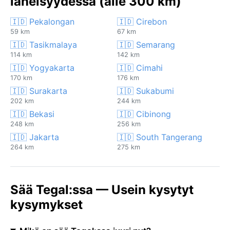
läheisyydessä (alle 300 km)
🇮🇩 Pekalongan
🇮🇩 Cirebon
59 km
67 km
🇮🇩 Tasikmalaya
🇮🇩 Semarang
114 km
142 km
🇮🇩 Yogyakarta
🇮🇩 Cimahi
170 km
176 km
🇮🇩 Surakarta
🇮🇩 Sukabumi
202 km
244 km
🇮🇩 Bekasi
🇮🇩 Cibinong
248 km
256 km
🇮🇩 Jakarta
🇮🇩 South Tangerang
264 km
275 km
Sää Tegal:ssa — Usein kysytyt
kysymykset