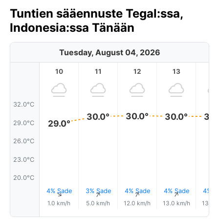
Tuntien sääennuste Tegal:ssa,
Indonesia:ssa Tänään
Tuesday, August 04, 2026
10
11
12
13
1
32.0°C
30.0°
30.0°
30.0°
30.
29.0°
29.0°C
26.0°C
23.0°C
20.0°C
4% Sade
3% Sade
4% Sade
4% Sade
4% S
↑
↑
↑
↑
1.0 km/h
5.0 km/h
12.0 km/h
13.0 km/h
13.0 