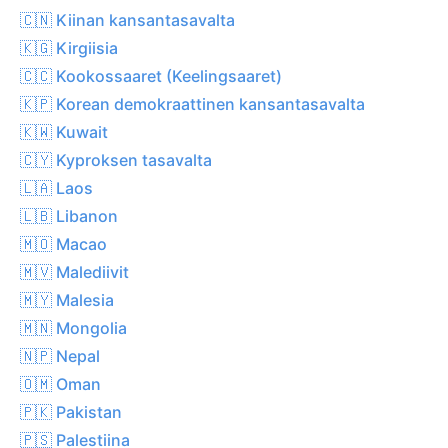
🇨🇳 Kiinan kansantasavalta
🇰🇬 Kirgiisia
🇨🇨 Kookossaaret (Keelingsaaret)
🇰🇵 Korean demokraattinen kansantasavalta
🇰🇼 Kuwait
🇨🇾 Kyproksen tasavalta
🇱🇦 Laos
🇱🇧 Libanon
🇲🇴 Macao
🇲🇻 Malediivit
🇲🇾 Malesia
🇲🇳 Mongolia
🇳🇵 Nepal
🇴🇲 Oman
🇵🇰 Pakistan
🇵🇸 Palestiina