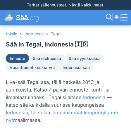
Tarkat sääennusteet
.
Näytä kaikki maat
.
☰
Sää.
org
🌐
toisiin
>
Indonesia
>
Tegal
Sää in Tegal, Indonesia 🇮🇩
Ennuste
Sää elokuussa
Sää syyskuussa
Vuosittaiset keskiarvot
Indonesia sää
Live-sää Tegal:ssa, tällä hetkellä 28°C ja
aurinkoista. Katso 7 päivän ennuste, tunti- ja
ilmanlaatuindeksi. Tegal sijaitsee
Indonesia
—
katso sää kaikkialla suurissa kaupungeissa
Indonesia
, tai selaa
lämpimimmät kaupungit juuri
nyt
maailmassa.