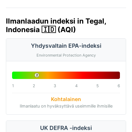
Ilmanlaadun indeksi in Tegal,
Indonesia 🇮🇩 (AQI)
Yhdysvaltain EPA-indeksi
Environmental Protection Agency
2
1
2
3
4
5
6
Kohtalainen
Ilmanlaatu on hyväksyttävä useimmille ihmisille
UK DEFRA -indeksi