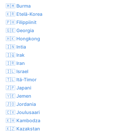
🇲🇲 Burma
🇰🇷 Etelä-Korea
🇵🇭 Filippiinit
🇬🇪 Georgia
🇭🇰 Hongkong
🇮🇳 Intia
🇮🇶 Irak
🇮🇷 Iran
🇮🇱 Israel
🇹🇱 Itä-Timor
🇯🇵 Japani
🇾🇪 Jemen
🇯🇴 Jordania
🇨🇽 Joulusaari
🇰🇭 Kambodza
🇰🇿 Kazakstan