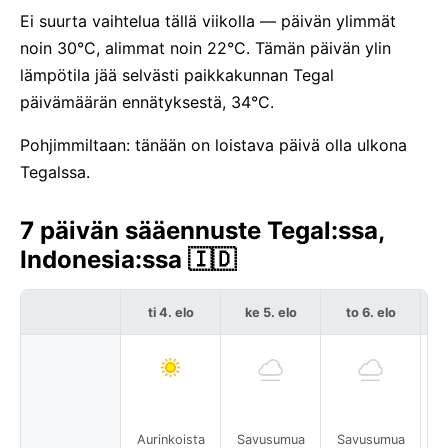
Ei suurta vaihtelua tällä viikolla — päivän ylimmät
noin 30°C, alimmat noin 22°C. Tämän päivän ylin
lämpötila jää selvästi paikkakunnan Tegal
päivämäärän ennätyksestä, 34°C.
Pohjimmiltaan: tänään on loistava päivä olla ulkona
Tegalssa.
7 päivän sääennuste Tegal:ssa,
Indonesia:ssa 🇮🇩
ti 4. elo
ke 5. elo
to 6. elo
Aurinkoista
Savusumua
Savusumua
S