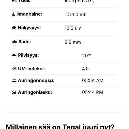
🌬️
Tuuli:
4.7 kph (179°)
🌡️
Ilmanpaine:
1013.0 mb
👁️
Näkyvyys:
10.0 km
🌧️
Sade:
0.0 mm
☁️
Pilvisyys:
20%
☀️
UV-indeksi:
4.0
🌅
Auringonnousu:
05:54 AM
🌇
Auringonlasku:
05:44 PM
Millainen sää on Tegal juuri nyt?