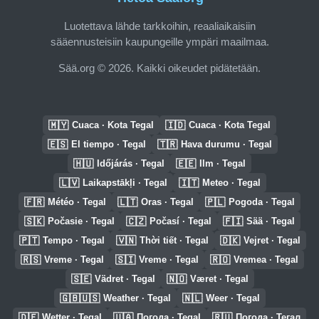
Luotettava lähde tarkkoihin, reaaliaikaisiin
sääennusteisiin kaupungeille ympäri maailmaa.
Sää.org © 2026. Kaikki oikeudet pidätetään.
🇲🇾
🇮🇩
Cuaca · Kota Tegal
Cuaca · Kota Tegal
🇪🇸
🇹🇷
El tiempo · Tegal
Hava durumu · Tegal
🇭🇺
🇪🇪
Időjárás · Tegal
Ilm · Tegal
🇱🇻
🇮🇹
Laikapstākļi · Tegal
Meteo · Tegal
🇫🇷
🇱🇹
🇵🇱
Météo · Tegal
Oras · Tegal
Pogoda · Tegal
🇸🇰
🇨🇿
🇫🇮
Počasie · Tegal
Počasí · Tegal
Sää · Tegal
🇵🇹
🇻🇳
🇩🇰
Tempo · Tegal
Thời tiết · Tegal
Vejret · Tegal
🇷🇸
🇸🇮
🇷🇴
Vreme · Tegal
Vreme · Tegal
Vremea · Tegal
🇸🇪
🇳🇴
Vädret · Tegal
Været · Tegal
🇬🇧🇺🇸
🇳🇱
Weather · Tegal
Weer · Tegal
🇩🇪
🇺🇦
🇷🇺
Wetter · Tegal
Погода · Tegal
Погода · Тегал