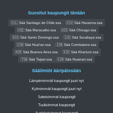
Suositut kaupungit tänään
🇨🇱 Sää Santiago de Chile:ssa
🇨🇺 Sää Havanna:ssa
🇻🇪 Sää Maracaibo:ssa
🇺🇸 Sää Chicago:ssa
🇩🇴 Sää Santo Domingo:ssa
🇮🇩 Sää Surabaya:ssa
🇨🇳 Sää Huai'an:ssa
🇮🇳 Sää Coimbatore:ssa
🇦🇷 Sää Buenos Aires:ssa
🇸🇩 Sää Khartum:ssa
🇹🇼 Sää Taipei:ssa
🇨🇳 Sää Huainan:ssa
Sääilmiöt ääripäissään
Lämpimimmät kaupungit juuri nyt
Kylmimmät kaupungit juuri nyt
Sateisimmat kaupungit
Tuulisimmat kaupungit
Aurinkoisimmat kaupungit