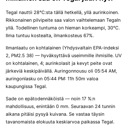
Tegal nauttii 28°C:sta tällä hetkellä, yllä aurinkoinen.
Rikkonainen pilvipeite saa valon vaihtelemaan Tegaln
yllä. Todellinen tuntuma on hieman korkeampi, 30°C.
Ilma tuntuu kostealta, ilmankosteus 67%.
Ilmanlaatu on kohtalainen (Yhdysvaltain EPA-indeksi
2, PM2.5 38) — hyväksyttävä useimmille ihmisille. UV
on kohtalainen, 4; aurinkolasit ja kevyt peite ovat
järkeviä keskipäivällä. Auringonnousu oli 05:54 AM,
auringonlasku on 05:44 PM: 11h 50m valoa
kaupungissa Tegal.
Sade on epätodennäköistä — noin 17 %:n
mahdollisuus, enintään 0 mm. Seuraavan 24 tunnin
aikana pitäisi pysyä kuivana. Se vastaa täysin
tavanomaista elokuuta keskiarvoa paikassa Tegal.