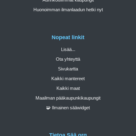
Huonoimman ilmanlaadun hetki nyt
Nopeat linkit
Lisää...
Ota yhteyttä
Sivukartta
Kaikki mantereet
Kaikki maat
Maailman pääkaupunkikaupungit
🧩 Ilmainen sääwidget
Tietoa Sää.org