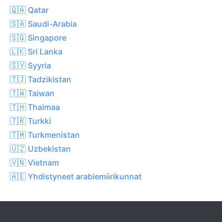
🇶🇦 Qatar
🇸🇦 Saudi-Arabia
🇸🇬 Singapore
🇱🇰 Sri Lanka
🇸🇾 Syyria
🇹🇯 Tadzikistan
🇹🇼 Taiwan
🇹🇭 Thaimaa
🇹🇷 Turkki
🇹🇲 Turkmenistan
🇺🇿 Uzbekistan
🇻🇳 Vietnam
🇦🇪 Yhdistyneet arabiemiirikunnat