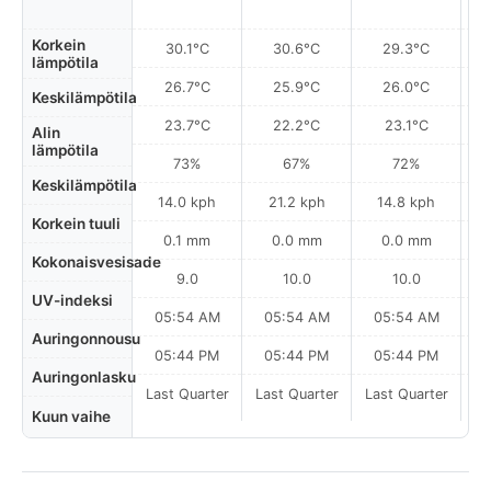
Korkein
30.1°C
30.6°C
29.3°C
lämpötila
26.7°C
25.9°C
26.0°C
Keskilämpötila
23.7°C
22.2°C
23.1°C
Alin
lämpötila
73%
67%
72%
Keskilämpötila
14.0 kph
21.2 kph
14.8 kph
Korkein tuuli
0.1 mm
0.0 mm
0.0 mm
Kokonaisvesisade
9.0
10.0
10.0
UV-indeksi
05:54 AM
05:54 AM
05:54 AM
0
Auringonnousu
05:44 PM
05:44 PM
05:44 PM
Auringonlasku
Last Quarter
Last Quarter
Last Quarter
Kuun vaihe