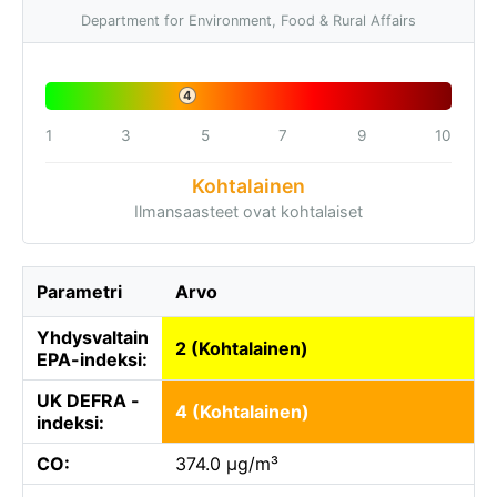
Department for Environment, Food & Rural Affairs
4
1
3
5
7
9
10
Kohtalainen
Ilmansaasteet ovat kohtalaiset
Parametri
Arvo
Yhdysvaltain
2 (Kohtalainen)
EPA-indeksi:
UK DEFRA -
4 (Kohtalainen)
indeksi:
CO:
374.0 µg/m³