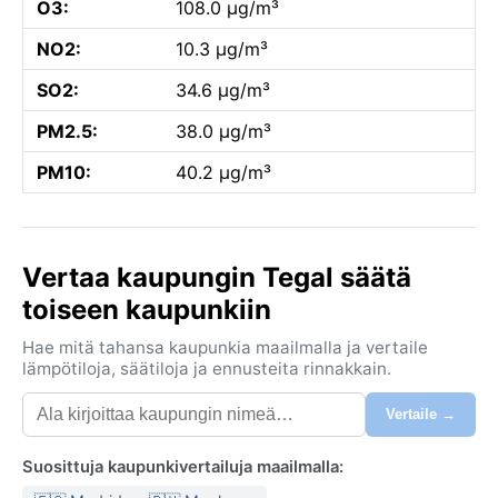
O3:
108.0 µg/m³
NO2:
10.3 µg/m³
SO2:
34.6 µg/m³
PM2.5:
38.0 µg/m³
PM10:
40.2 µg/m³
Vertaa kaupungin Tegal säätä
toiseen kaupunkiin
Hae mitä tahansa kaupunkia maailmalla ja vertaile
lämpötiloja, säätiloja ja ennusteita rinnakkain.
Vertaile →
Suosittuja kaupunkivertailuja maailmalla: