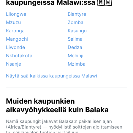
trooppisen tasaiset olosuhteet, joissa vuodenkierto
kaupungeissa Malawi:ssa 🇲🇼
on vahvasti kuivan ja sateisen jakson rytmittämä.
Lilongwe
Blantyre
Mzuzu
Zomba
Karonga
Kasungu
Mangochi
Salima
Liwonde
Dedza
Nkhotakota
Mchinji
Nsanje
Mzimba
Näytä sää kaikissa kaupungeissa Malawi
Muiden kaupunkien
aikavyöhykkeellä kuin Balaka
Nämä kaupungit jakavat Balaka:n paikallisen ajan
(Africa/Blantyre) — hyödyllistä soittojen ajoittamiseen
tai päivänvalon tuntien vertailuun.