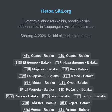
Tietoa Sää.org
Luotettava lähde tarkkoihin, reaaliaikaisiin
sääennusteisiin kaupungeille ympäri maailmaa.
Sää.org © 2026. Kaikki oikeudet pidätetään.
🇲🇾
🇮🇩
Cuaca · Balaka
Cuaca · Balaka
🇪🇸
🇹🇷
El tiempo · Balaka
Hava durumu · Balaka
🇭🇺
🇪🇪
Időjárás · Balaka
Ilm · Balaka
🇱🇻
🇮🇹
Laikapstākļi · Balaka
Meteo · Balaka
🇫🇷
🇱🇹
Météo · Balaka
Oras · Balaka
🇵🇱
🇸🇰
Pogoda · Balaka
Počasie · Balaka
🇨🇿
🇫🇮
🇵🇹
Počasí · Balaka
Sää · Balaka
Tempo · Balaka
🇻🇳
🇩🇰
Thời tiết · Balaka
Vejret · Balaka
🇷🇸
🇸🇮
Vreme · Balaka
Vreme · Balaka