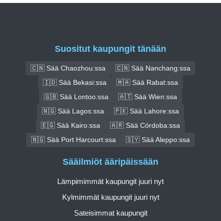
Suositut kaupungit tänään
🇨🇳 Sää Chaozhou:ssa
🇨🇳 Sää Nanchang:ssa
🇮🇩 Sää Bekasi:ssa
🇲🇦 Sää Rabat:ssa
🇬🇧 Sää Lontoo:ssa
🇦🇹 Sää Wien:ssa
🇳🇬 Sää Lagos:ssa
🇵🇰 Sää Lahore:ssa
🇪🇬 Sää Kairo:ssa
🇦🇷 Sää Córdoba:ssa
🇳🇬 Sää Port Harcourt:ssa
🇸🇾 Sää Aleppo:ssa
Sääilmiöt ääripäissään
Lämpimimmät kaupungit juuri nyt
Kylmimmät kaupungit juuri nyt
Sateisimmat kaupungit