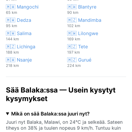
🇲🇼 Mangochi
🇲🇼 Blantyre
65 km
90 km
🇲🇼 Dedza
🇲🇿 Mandimba
95 km
102 km
🇲🇼 Salima
🇲🇼 Lilongwe
144 km
169 km
🇲🇿 Lichinga
🇲🇿 Tete
188 km
197 km
🇲🇼 Nsanje
🇲🇿 Gurué
218 km
224 km
Sää Balaka:ssa — Usein kysytyt
kysymykset
Mikä on sää Balaka:ssa juuri nyt?
Juuri nyt Balaka, Malawi, on 24°C ja selkeää. Sateen
tiheys on 38% ja tuulen nopeus 9 km/h. Tuntuu kuin