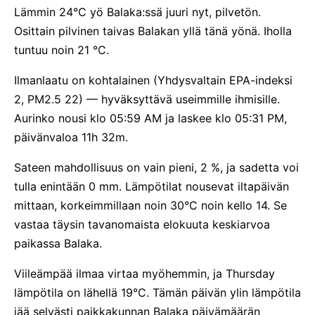
Lämmin 24°C yö Balaka:ssä juuri nyt, pilvetön.
Osittain pilvinen taivas Balakan yllä tänä yönä. Iholla
tuntuu noin 21 °C.
Ilmanlaatu on kohtalainen (Yhdysvaltain EPA-indeksi
2, PM2.5 22) — hyväksyttävä useimmille ihmisille.
Aurinko nousi klo 05:59 AM ja laskee klo 05:31 PM,
päivänvaloa 11h 32m.
Sateen mahdollisuus on vain pieni, 2 %, ja sadetta voi
tulla enintään 0 mm. Lämpötilat nousevat iltapäivän
mittaan, korkeimmillaan noin 30°C noin kello 14. Se
vastaa täysin tavanomaista elokuuta keskiarvoa
paikassa Balaka.
Viileämpää ilmaa virtaa myöhemmin, ja Thursday
lämpötila on lähellä 19°C. Tämän päivän ylin lämpötila
jää selvästi paikkakunnan Balaka päivämäärän