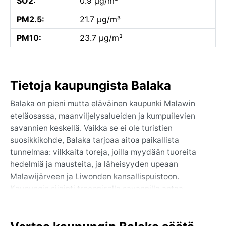
SO2:
0.9 µg/m³
PM2.5:
21.7 µg/m³
PM10:
23.7 µg/m³
Tietoja kaupungista Balaka
Balaka on pieni mutta eläväinen kaupunki Malawin
eteläosassa, maanviljelysalueiden ja kumpuilevien
savannien keskellä. Vaikka se ei ole turistien
suosikkikohde, Balaka tarjoaa aitoa paikallista
tunnelmaa: vilkkaita toreja, joilla myydään tuoreita
hedelmiä ja mausteita, ja läheisyyden upeaan
Malawijärveen ja Liwonden kansallispuistoon.
Kaupungin sijainti trooppisella savannilla antaa
maisemille leimallisen avaruuden ja kuivan kauden
keltaisen ruskean sävyn.