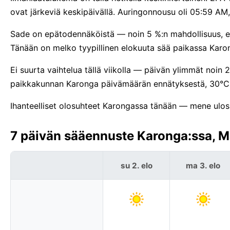
ovat järkeviä keskipäivällä. Auringonnousu oli 05:59 A
Sade on epätodennäköistä — noin 5 %:n mahdollisuus, en
Tänään on melko tyypillinen elokuuta sää paikassa Karo
Ei suurta vaihtelua tällä viikolla — päivän ylimmät noin 
paikkakunnan Karonga päivämäärän ennätyksestä, 30°C
Ihanteelliset olosuhteet Karongassa tänään — mene ulos j
7 päivän sääennuste Karonga:ssa, M
su 2. elo
ma 3. elo