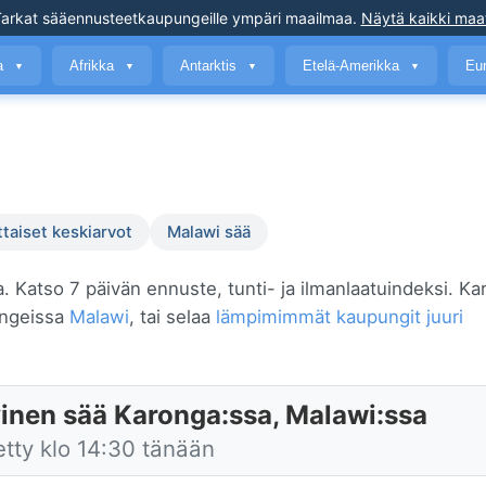
arkat sääennusteet
kaupungeille ympäri maailmaa
.
Näytä kaikki maa
a
Afrikka
Antarktis
Etelä-Amerikka
Eu
▼
▼
▼
▼
ttaiset keskiarvot
Malawi sää
a. Katso 7 päivän ennuste, tunti- ja ilmanlaatuindeksi. K
ungeissa
Malawi
, tai selaa
lämpimimmät kaupungit juuri
inen sää Karonga:ssa, Malawi:ssa
etty klo 14:30 tänään