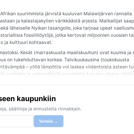
Afrikan suurimmista järvistä kuuluvan Malawijärven rannalla. 
taan ja kalastajakylien värikkäästä arjesta. Matkailijat saa
sekä läheiselle Nyikan tasangolle, joka tarjoaa upeat vaellus
toriallisia fossiililöytöjä, jotka kertovat miljoonien vuosien ta
to ja kulttuuri kohtaavat.
ilmastoksi. Kesät (marraskuusta maaliskuuhun) ovat kuumia ja s
teus on tukehduttavan korkea. Talvikuukausina (toukokuusta
yttävämpää – yöllä lämpötila voi laskea viidentoista asteen t
 vaatteita ja vedenpitäviä varusteita; kuivana aikana riittää
aikallaan.
 kausi, jolloin aurinko paistaa ja sateet ovat harvinaisia. Täl
seen kaupunkiin
lastukseen kuin kansallispuistoretkille. Merkittävä sääilmiö on 
ussa. Sirocco- tai hurrikaanityyppisiä ilmavirtauksia ei ole, m
ja, säätiloja ja ennusteita rinnakkain.
Karongan sää on trooppista, tasaista ja ennustettavaa – kunh
Vertaile →