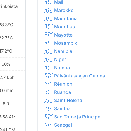
🇲🇱 Mali
rinkoista
Aurinkoista
🇲🇦 Marokko
🇲🇷 Mauritania
28.3°C
27.8°C
🇲🇺 Mauritius
🇾🇹 Mayotte
22.7°C
22.7°C
🇲🇿 Mosambik
17.2°C
17.5°C
🇳🇦 Namibia
🇳🇪 Niger
60%
59%
🇳🇬 Nigeria
🇬🇶 Päiväntasaajan Guinea
2.7 kph
21.6 kph
🇷🇪 Réunion
0.0 mm
0.0 mm
🇷🇼 Ruanda
🇸🇭 Saint Helena
8.0
8.0
🇿🇲 Sambia
🇸🇹 Sao Tomé ja Principe
5:58 AM
05:57 AM
🇸🇳 Senegal
5:41 PM
05:41 PM