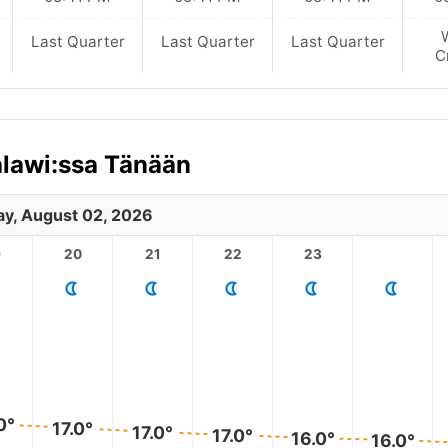
Last Quarter
Last Quarter
Last Quarter
C
alawi:ssa Tänään
y, August 02, 2026
9
20
21
22
23
0°
17.0°
17.0°
17.0°
16.0°
16.0°