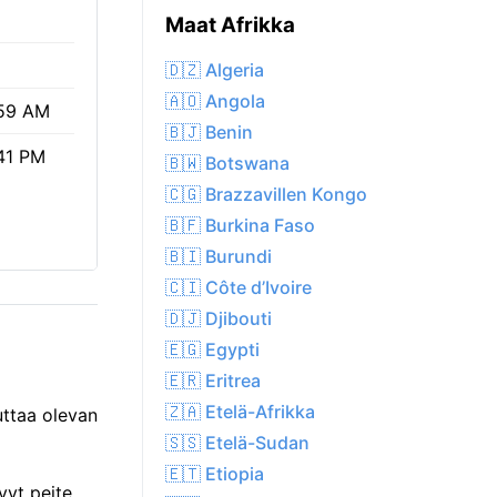
Maat Afrikka
🇩🇿 Algeria
🇦🇴 Angola
59 AM
🇧🇯 Benin
41 PM
🇧🇼 Botswana
🇨🇬 Brazzavillen Kongo
🇧🇫 Burkina Faso
🇧🇮 Burundi
🇨🇮 Côte d’Ivoire
🇩🇯 Djibouti
🇪🇬 Egypti
🇪🇷 Eritrea
🇿🇦 Etelä-Afrikka
kuttaa olevan
🇸🇸 Etelä-Sudan
🇪🇹 Etiopia
vyt peite