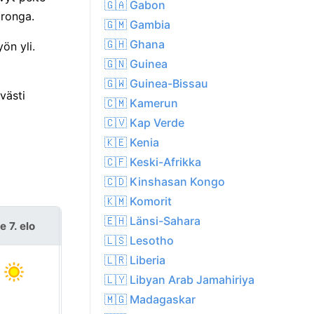
🇬🇦 Gabon
aronga.
🇬🇲 Gambia
🇬🇭 Ghana
ön yli.
🇬🇳 Guinea
🇬🇼 Guinea-Bissau
västi
🇨🇲 Kamerun
🇨🇻 Kap Verde
🇰🇪 Kenia
🇨🇫 Keski-Afrikka
🇨🇩 Kinshasan Kongo
🇰🇲 Komorit
🇪🇭 Länsi-Sahara
e 7. elo
la 8. elo
🇱🇸 Lesotho
🇱🇷 Liberia
🇱🇾 Libyan Arab Jamahiriya
🇲🇬 Madagaskar