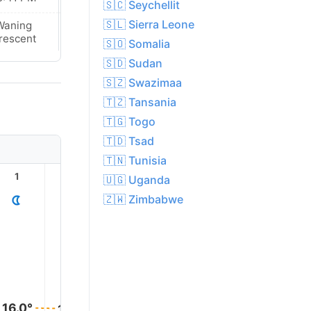
🇸🇨 Seychellit
🇸🇱 Sierra Leone
Waning
Waning
rescent
Crescent
🇸🇴 Somalia
🇸🇩 Sudan
🇸🇿 Swazimaa
🇹🇿 Tansania
🇹🇬 Togo
🇹🇩 Tsad
🇹🇳 Tunisia
1
2
3
4
5
6
🇺🇬 Uganda
🇿🇼 Zimbabwe
16.0°
16.0°
15.0°