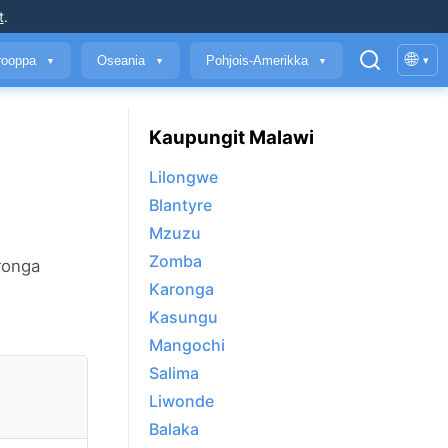
t
.
🌐
rooppa
Oseania
Pohjois-Amerikka
▾
▼
▼
▼
Kaupungit Malawi
Lilongwe
Blantyre
Mzuzu
Zomba
aronga
Karonga
Kasungu
Mangochi
Salima
Liwonde
Balaka