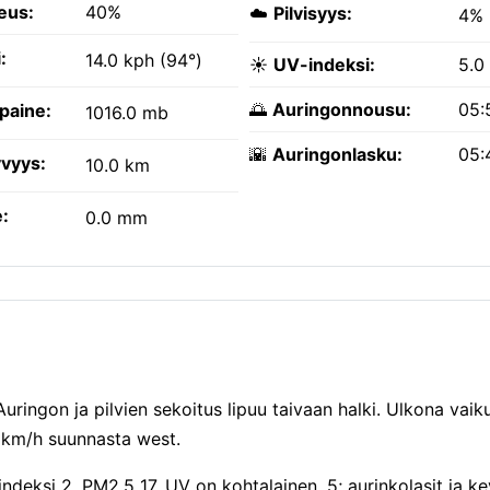
eus:
40%
☁️
Pilvisyys:
4%
:
14.0 kph (94°)
☀️
UV-indeksi:
5.0
🌅
Auringonnousu:
05:
paine:
1016.0 mb
🌇
Auringonlasku:
05:
vyys:
10.0 km
:
0.0 mm
 Auringon ja pilvien sekoitus lipuu taivaan halki. Ulkona vai
4 km/h suunnasta west.
ndeksi 2, PM2.5 17. UV on kohtalainen, 5; aurinkolasit ja ke