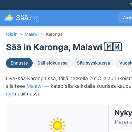
T
Sää.
org
Aasi
toisiin
>
Malawi
>
Karonga
Sää in Karonga, Malawi 🇲🇼
Ennuste
Sää elokuussa
Sää syyskuussa
Vuosi
Live-sää Karonga:ssa, tällä hetkellä 26°C ja aurinkoist
sijaitsee
Malawi
— katso sää kaikkialla suurissa kaup
nyt
maailmassa.
Nyky
Päivit