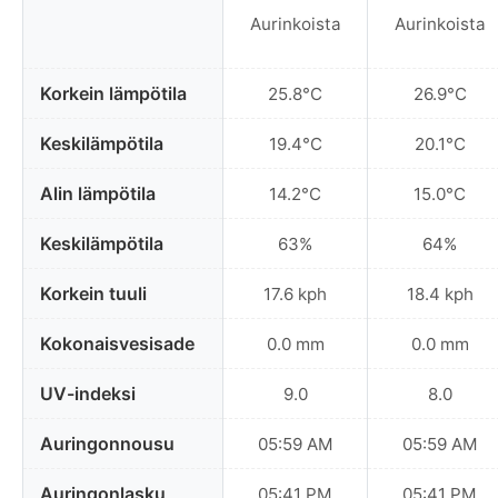
Aurinkoista
Aurinkoista
Korkein lämpötila
25.8°C
26.9°C
Keskilämpötila
19.4°C
20.1°C
Alin lämpötila
14.2°C
15.0°C
Keskilämpötila
63%
64%
Korkein tuuli
17.6 kph
18.4 kph
Kokonaisvesisade
0.0 mm
0.0 mm
UV-indeksi
9.0
8.0
Auringonnousu
05:59 AM
05:59 AM
Auringonlasku
05:41 PM
05:41 PM