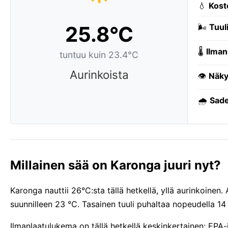
💧
Kost
25.8°C
🌬️
Tuuli
🌡️
Ilman
tuntuu kuin 23.4°C
Aurinkoista
👁️
Näky
🌧️
Sade
Millainen sää on Karonga juuri nyt?
Karonga nauttii 26°C:sta tällä hetkellä, yllä aurinkoinen.
suunnilleen 23 °C. Tasainen tuuli puhaltaa nopeudella 1
Ilmanlaatulukema on tällä hetkellä keskinkertainen: EPA-i