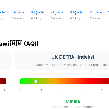
ade
8% Sade
8% Sade
9% Sade
9% Sade
9% Sade
↑
↑
↑
↑
↑
↑
m/h
6.0 km/h
6.0 km/h
7.0 km/h
6.0 km/h
7.0 km/h
awi 🇲🇼 (AQI)
UK DEFRA -indeksi
Department for Environment, Food & Rural Affair
2
6
1
3
5
7
9
Matala
Ilmansaasteet ovat matalat