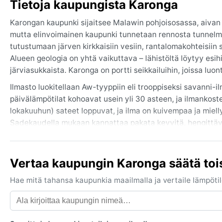
Tietoja kaupungista Karonga
Karongan kaupunki sijaitsee Malawin pohjoisosassa, aivan 
mutta elinvoimainen kaupunki tunnetaan rennosta tunnelmas
tutustumaan järven kirkkaisiin vesiin, rantalomakohteisiin 
Alueen geologia on yhtä vaikuttava – lähistöltä löytyy esihis
järviasukkaista. Karonga on portti seikkailuihin, joissa luon
Ilmasto luokitellaan Aw-tyyppiin eli trooppiseksi savanni-
päivälämpötilat kohoavat usein yli 30 asteen, ja ilmankos
lokakuuhun) sateet loppuvat, ja ilma on kuivempaa ja miell
Sadekaudella mukaan kannattaa pakata kevyitä, hengittäviä
paidat ja pitkät housut, mutta iltaa varten kevyt takki on p
Paras aika matkustaa on toukokuun ja lokakuun välinen kuiva
Vertaa kaupungin Karonga säätä toi
lämpötila on leuto ja taivas kirkas, mikä sopii niin järvika
sadekausi, joka saattaa aiheuttaa tulvia erityisesti helmiku
Hae mitä tahansa kaupunkia maailmalla ja vertaile lämpötilo
läheisyys tuo ajoittain sumuisia aamuja. Kaiken kaikkiaan 
varautuu sateeseen ja helteeseen.