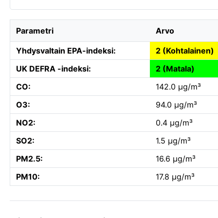
Parametri
Arvo
Yhdysvaltain EPA-indeksi:
2 (Kohtalainen)
UK DEFRA -indeksi:
2 (Matala)
CO:
142.0 µg/m³
O3:
94.0 µg/m³
NO2:
0.4 µg/m³
SO2:
1.5 µg/m³
PM2.5:
16.6 µg/m³
PM10:
17.8 µg/m³