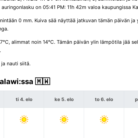
M, auringonlasku on 05:41 PM: 11h 42m valoa kaupungissa K
intään 0 mm. Kuiva sää näyttää jatkuvan tämän päivän ja y
nga.
27°C, alimmat noin 14°C. Tämän päivän ylin lämpötila jää sel
.
a nauti siitä.
alawi:ssa 🇲🇼
ti 4. elo
ke 5. elo
to 6. elo
p