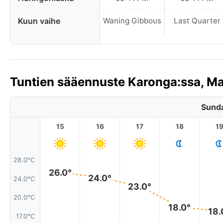
Kuun vaihe
Waning Gibbous
Last Quarter
Tuntien sääennuste Karonga:ssa, M
Sunda
15
16
17
18
1
28.0°C
26.0°
24.0°
24.0°C
23.0°
20.0°C
18.0°
18.
17.0°C