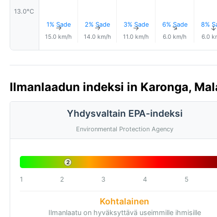
13.0°C
1% Sade
2% Sade
3% Sade
6% Sade
8% S
↑
↑
↑
↑
15.0 km/h
14.0 km/h
11.0 km/h
6.0 km/h
6.0 k
Ilmanlaadun indeksi in Karonga, Mal
Yhdysvaltain EPA-indeksi
Environmental Protection Agency
2
1
2
3
4
5
Kohtalainen
Ilmanlaatu on hyväksyttävä useimmille ihmisille