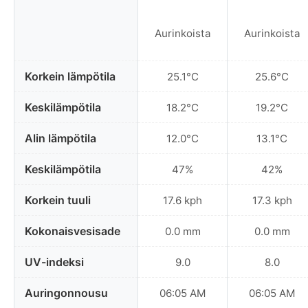
Aurinkoista
Aurinkoista
Korkein lämpötila
25.1°C
25.6°C
Keskilämpötila
18.2°C
19.2°C
Alin lämpötila
12.0°C
13.1°C
Keskilämpötila
47%
42%
Korkein tuuli
17.6 kph
17.3 kph
Kokonaisvesisade
0.0 mm
0.0 mm
UV-indeksi
9.0
8.0
Auringonnousu
06:05 AM
06:05 AM