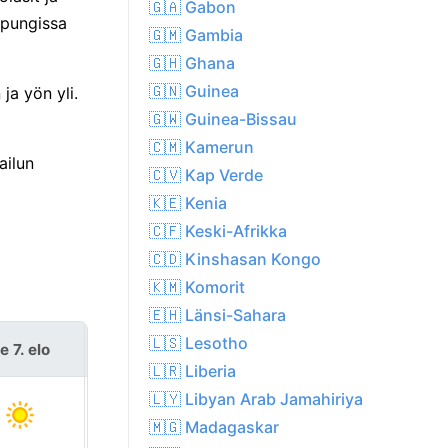
🇬🇦 Gabon
upungissa
🇬🇲 Gambia
🇬🇭 Ghana
🇬🇳 Guinea
ja yön yli.
🇬🇼 Guinea-Bissau
🇨🇲 Kamerun
ailun
🇨🇻 Kap Verde
🇰🇪 Kenia
🇨🇫 Keski-Afrikka
🇨🇩 Kinshasan Kongo
🇰🇲 Komorit
🇪🇭 Länsi-Sahara
🇱🇸 Lesotho
e 7. elo
la 8. elo
🇱🇷 Liberia
🇱🇾 Libyan Arab Jamahiriya
🇲🇬 Madagaskar