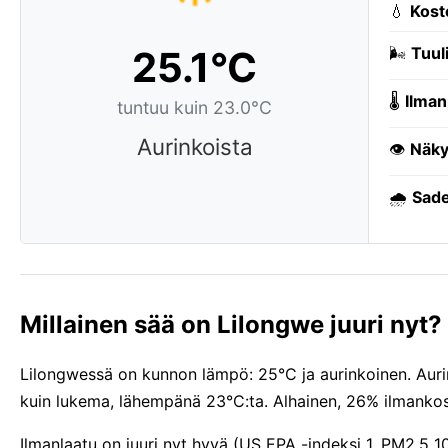
💧
Kost
25.1°C
🌬️
Tuuli
🌡️
Ilman
tuntuu kuin 23.0°C
Aurinkoista
👁️
Näky
🌧️
Sade
Millainen sää on Lilongwe juuri nyt?
Lilongwessä on kunnon lämpö: 25°C ja aurinkoinen. Aurin
kuin lukema, lähempänä 23°C:ta. Alhainen, 26% ilmankos
Ilmanlaatu on juuri nyt hyvä (US EPA -indeksi 1, PM2.5 10