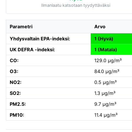
Ilmanlaatu katsotaan tyydyttäväksi
Parametri
Arvo
Yhdysvaltain EPA-indeksi:
1 (Hyvä)
UK DEFRA -indeksi:
1 (Matala)
CO:
129.0 µg/m³
O3:
84.0 µg/m³
NO2:
0.5 µg/m³
SO2:
1.3 µg/m³
PM2.5:
9.7 µg/m³
PM10:
11.4 µg/m³