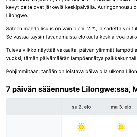
kevyt peite ovat järkeviä keskipäivällä. Auringonnousu
Lilongwe.
Sateen mahdollisuus on vain pieni, 2 %, ja sadetta voi t
Se vastaa täysin tavanomaista elokuuta keskiarvoa paik
Tuleva viikko näyttää vakaalta, päivän ylimmät lämpötila
vuoksi, tämän päivämäärän lämpöennätys paikkakunnall
Pohjimmiltaan: tänään on loistava päivä olla ulkona Lilo
7 päivän sääennuste Lilongwe:ssa, M
su 2. elo
ma 3. elo