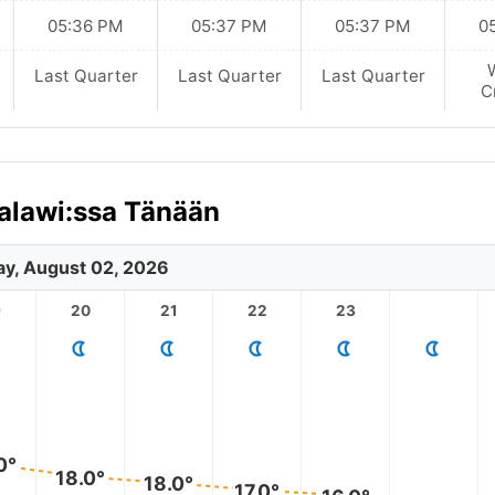
05:36 PM
05:37 PM
05:37 PM
0
Last Quarter
Last Quarter
Last Quarter
C
alawi:ssa Tänään
y, August 02, 2026
9
20
21
22
23
0°
18.0°
18.0°
17.0°