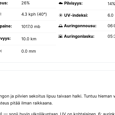
eus:
26%
☁️
Pilvisyys:
14
:
4.3 kph (40°)
☀️
UV-indeksi:
6.0
🌅
Auringonnousu:
06:
paine:
1017.0 mb
🌇
Auringonlasku:
05:
vyys:
10.0 km
:
0.0 mm
gon ja pilvien sekoitus lipuu taivaan halki. Tuntuu hieman 
teus pitää ilman raikkaana.
) — sopii hyvin ulkoliikuntaan. UV on kohtalainen, 6; aurinko