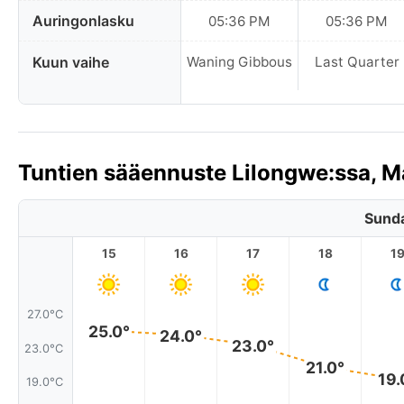
Auringonlasku
05:36 PM
05:36 PM
Kuun vaihe
Waning Gibbous
Last Quarter
Tuntien sääennuste Lilongwe:ssa, M
Sunda
15
16
17
18
1
27.0°C
25.0°
24.0°
23.0°
23.0°C
21.0°
19.
19.0°C