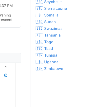
🇸🇨 Seychellit
5:37 PM
05:37 PM
🇸🇱 Sierra Leone
🇸🇴 Somalia
Waning
Waning
rescent
Crescent
🇸🇩 Sudan
🇸🇿 Swazimaa
🇹🇿 Tansania
🇹🇬 Togo
🇹🇩 Tsad
🇹🇳 Tunisia
🇺🇬 Uganda
1
2
3
4
5
6
🇿🇼 Zimbabwe