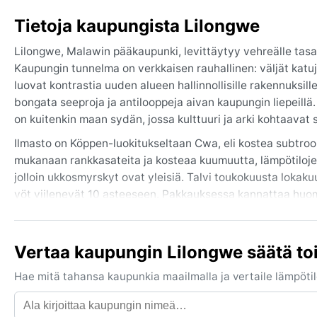
Tietoja kaupungista Lilongwe
Lilongwe, Malawin pääkaupunki, levittäytyy vehreälle tasa
Kaupungin tunnelma on verkkaisen rauhallinen: väljät katuj
luovat kontrastia uuden alueen hallinnollisille rakennuksi
bongata seeproja ja antilooppeja aivan kaupungin liepeillä.
on kuitenkin maan sydän, jossa kulttuuri ja arki kohtaavat 
Ilmasto on Köppen-luokitukseltaan Cwa, eli kostea subtroo
mukanaan rankkasateita ja kosteaa kuumuutta, lämpötiloje
jolloin ukkosmyrskyt ovat yleisiä. Talvi toukokuusta lokaku
yöt viilenevät 10 asteeseen. Pakkauksessa kannattaa huomio
ja kevyttä takkia illan viileyttä vastaan. Ilmankosteus on
Paras aika vierailla sään kannalta on toukokuusta lokakuuhun
Vertaa kaupungin Lilongwe säätä to
liikkuminen on helppoa, ja illat viilentävät mukavasti. Sä
aiheuttaa paikallisia tulvia. Talvella sumua voi esiintyä aa
Hae mitä tahansa kaupunkia maailmalla ja vertaile lämpötilo
korkeus, noin 1 100 metriä, pitää ilmaston leudompana kuin