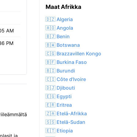
%
Maat Afrikka
🇩🇿 Algeria
🇦🇴 Angola
05 AM
🇧🇯 Benin
36 PM
🇧🇼 Botswana
🇨🇬 Brazzavillen Kongo
🇧🇫 Burkina Faso
🇧🇮 Burundi
🇨🇮 Côte d’Ivoire
🇩🇯 Djibouti
🇪🇬 Egypti
🇪🇷 Eritrea
🇿🇦 Etelä-Afrikka
viileämmältä
🇸🇸 Etelä-Sudan
🇪🇹 Etiopia
lasit ja