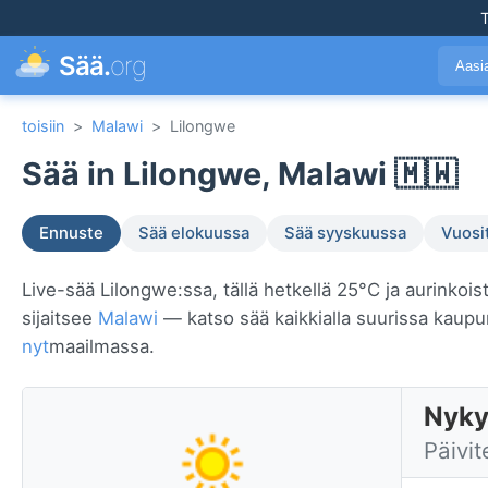
T
Sää.
org
Aasi
toisiin
>
Malawi
>
Lilongwe
Sää in Lilongwe, Malawi 🇲🇼
Ennuste
Sää elokuussa
Sää syyskuussa
Vuosi
Live-sää Lilongwe:ssa, tällä hetkellä 25°C ja aurinkois
sijaitsee
Malawi
— katso sää kaikkialla suurissa kaup
nyt
maailmassa.
Nyky
Päivit