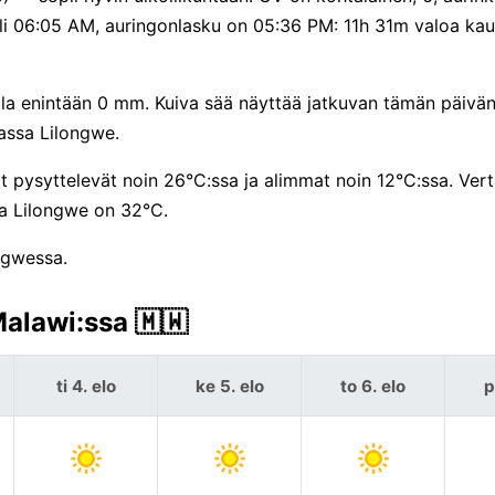
 oli 06:05 AM, auringonlasku on 05:36 PM: 11h 31m valoa ka
ulla enintään 0 mm. Kuiva sää näyttää jatkuvan tämän päivän 
assa Lilongwe.
t pysyttelevät noin 26°C:ssa ja alimmat noin 12°C:ssa. Vert
a Lilongwe on 32°C.
ngwessa.
alawi:ssa 🇲🇼
ti 4. elo
ke 5. elo
to 6. elo
p