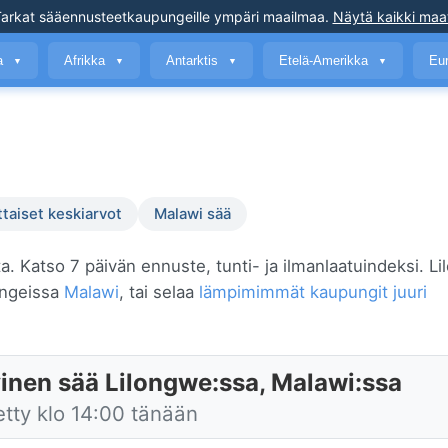
arkat sääennusteet
kaupungeille ympäri maailmaa
.
Näytä kaikki maa
a
Afrikka
Antarktis
Etelä-Amerikka
Eu
▼
▼
▼
▼
ttaiset keskiarvot
Malawi sää
ta. Katso 7 päivän ennuste, tunti- ja ilmanlaatuindeksi. L
ungeissa
Malawi
, tai selaa
lämpimimmät kaupungit juuri
inen sää Lilongwe:ssa, Malawi:ssa
etty klo 14:00 tänään