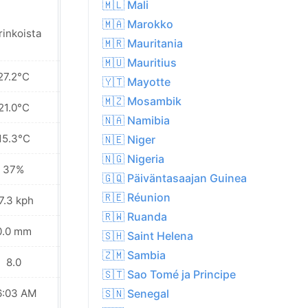
🇲🇱 Mali
🇲🇦 Marokko
rinkoista
Aurinkoista
🇲🇷 Mauritania
🇲🇺 Mauritius
27.2°C
26.6°C
🇾🇹 Mayotte
🇲🇿 Mosambik
21.0°C
20.8°C
🇳🇦 Namibia
15.3°C
15.1°C
🇳🇪 Niger
🇳🇬 Nigeria
37%
46%
🇬🇶 Päiväntasaajan Guinea
🇷🇪 Réunion
7.3 kph
18.4 kph
🇷🇼 Ruanda
0.0 mm
0.0 mm
🇸🇭 Saint Helena
🇿🇲 Sambia
8.0
8.0
🇸🇹 Sao Tomé ja Principe
6:03 AM
06:03 AM
🇸🇳 Senegal