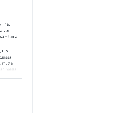
ilinä,
a voi
ssä – tämä
, tuo
kuussa,
ä, mutta
ähihaisia
vämpi.
e. Tällöin
saattavat
Alueen