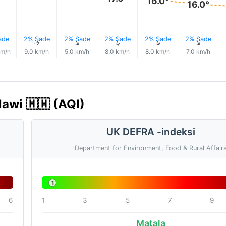
16.0°
16.0°
ade
2% Sade
2% Sade
2% Sade
2% Sade
2% Sade
↑
↑
↑
↑
↑
↑
km/h
9.0 km/h
5.0 km/h
8.0 km/h
8.0 km/h
7.0 km/h
lawi 🇲🇼 (AQI)
UK DEFRA -indeksi
Department for Environment, Food & Rural Affair
1
6
1
3
5
7
9
Matala