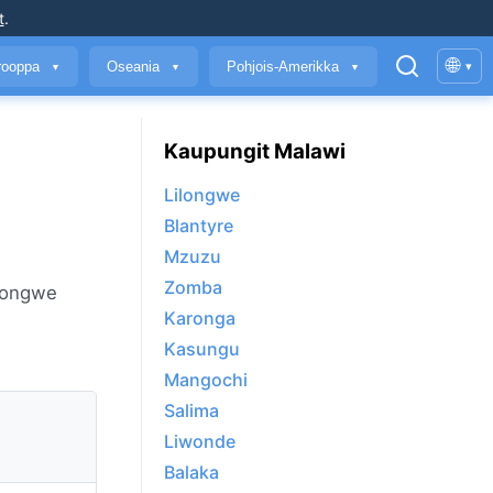
t
.
🌐
rooppa
Oseania
Pohjois-Amerikka
▾
▼
▼
▼
Kaupungit Malawi
Lilongwe
Blantyre
Mzuzu
Zomba
ilongwe
Karonga
Kasungu
Mangochi
Salima
Liwonde
Balaka