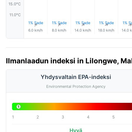
15.0°C
11.0°C
1% Sade
1% Sade
1% Sade
1% Sade
1% S
↑
↑
↑
↑
6.0 km/h
8.0 km/h
14.0 km/h
18.0 km/h
14.0 
Ilmanlaadun indeksi in Lilongwe, Ma
Yhdysvaltain EPA-indeksi
Environmental Protection Agency
1
1
2
3
4
5
Hyvä