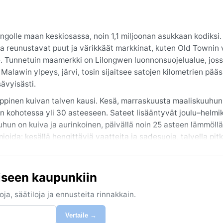
ngolle maan keskiosassa, noin 1,1 miljoonan asukkaan kodiksi.
a reunustavat puut ja värikkäät markkinat, kuten Old Townin v
lle. Tunnetuin maamerkki on Lilongwen luonnonsuojelualue, joss
 Malawin ylpeys, järvi, tosin sijaitsee satojen kilometrien pää
sävyisästi.
ppinen kuivan talven kausi. Kesä, marraskuusta maaliskuuhun
n kohotessa yli 30 asteeseen. Sateet lisääntyvät joulu–helmi
uhun on kuiva ja aurinkoinen, päivällä noin 25 asteen lämmöll
ida: kesällä hengittäviä vaatteita ja sadesuoja, talvella pitk
 sadekaudella korkea, kuivana kautena huomattavasti miellyttä
, jolloin päivät ovat lämpimiä ja aurinkoisia eikä sade häirits
iseen kaupunkiin
äilmiöistä mainittakoon sadekauden voimakkaat ukkoset, jotka 
muisin, mutta hurrikaaneja tai sirokkoja Lilongwessa ei koeta. 
ja, säätiloja ja ennusteita rinnakkain.
 rannikkoseuduilla.
Vertaile →