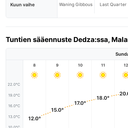
Kuun vaihe
Waning Gibbous
Last Quarter
Tuntien sääennuste Dedza:ssa, Mal
Sunda
8
9
10
11
1
22.0°C
20.
19.0°C
18.0°
17.0°
16.0°C
15.0°
13.0°C
12.0°
10.0°C