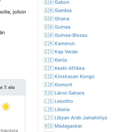
🇬🇦 Gabon
🇬🇲 Gambia
lle, jolloin
🇬🇭 Ghana
🇬🇳 Guinea
rän
🇬🇼 Guinea-Bissau
🇨🇲 Kamerun
🇨🇻 Kap Verde
🇰🇪 Kenia
🇨🇫 Keski-Afrikka
🇨🇩 Kinshasan Kongo
🇰🇲 Komorit
e 7. elo
la 8. elo
🇪🇭 Länsi-Sahara
🇱🇸 Lesotho
🇱🇷 Liberia
🇱🇾 Libyan Arab Jamahiriya
🇲🇬 Madagaskar
rinkoista
Aurinkoista