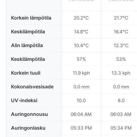
Korkein lämpötila
20.2°C
21.7°C
Keskilämpötila
14.8°C
16.4°C
Alin lämpötila
10.4°C
12.3°C
Keskilämpötila
57%
53%
Korkein tuuli
11.9 kph
13.3 kph
Kokonaisvesisade
0.0 mm
0.0 mm
UV-indeksi
10.0
8.0
Auringonnousu
06:04 AM
06:03 AM
Auringonlasku
05:33 PM
05:34 PM