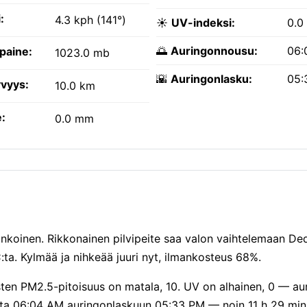
:
4.3 kph (141°)
☀️
UV-indeksi:
0.0
🌅
Auringonnousu:
06:
paine:
1023.0 mb
🌇
Auringonlasku:
05:
vyys:
10.0 km
:
0.0 mm
rinkoinen. Rikkonainen pilvipeite saa valon vaihtelemaan Ded
a. Kylmää ja nihkeää juuri nyt, ilmankosteus 68%.
sten PM2.5-pitoisuus on matala, 10. UV on alhainen, 0 — au
sta 06:04 AM auringonlaskuun 05:33 PM — noin 11 h 29 min