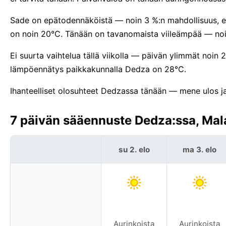
Sade on epätodennäköistä — noin 3 %:n mahdollisuus, eni
on noin 20°C. Tänään on tavanomaista viileämpää — noin
Ei suurta vaihtelua tällä viikolla — päivän ylimmät noin
lämpöennätys paikkakunnalla Dedza on 28°C.
Ihanteelliset olosuhteet Dedzassa tänään — mene ulos ja 
7 päivän sääennuste Dedza:ssa, Mal
su 2. elo
ma 3. elo
Aurinkoista
Aurinkoista