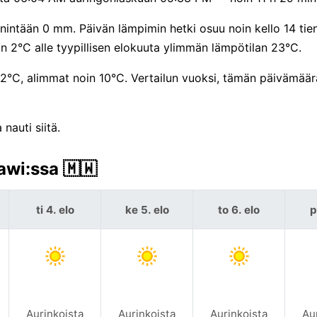
ntään 0 mm. Päivän lämpimin hetki osuu noin kello 14 tienoi
 2°C alle tyypillisen elokuuta ylimmän lämpötilan 23°C.
 22°C, alimmat noin 10°C. Vertailun vuoksi, tämän päivämää
nauti siitä.
awi:ssa 🇲🇼
ti 4. elo
ke 5. elo
to 6. elo
p
Aurinkoista
Aurinkoista
Aurinkoista
Au