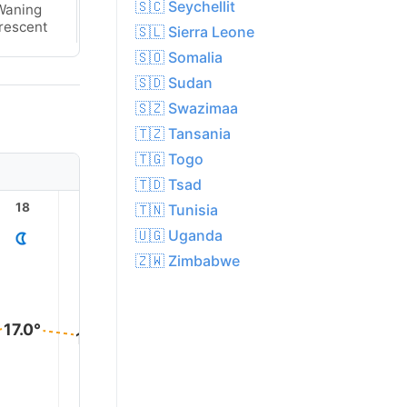
🇸🇨 Seychellit
Waning
Waning
rescent
Crescent
🇸🇱 Sierra Leone
🇸🇴 Somalia
🇸🇩 Sudan
🇸🇿 Swazimaa
🇹🇿 Tansania
🇹🇬 Togo
🇹🇩 Tsad
18
19
20
21
22
23
🇹🇳 Tunisia
🇺🇬 Uganda
🇿🇼 Zimbabwe
17.0°
16.0°
15.0°
15.0°
14.0°
13.0°