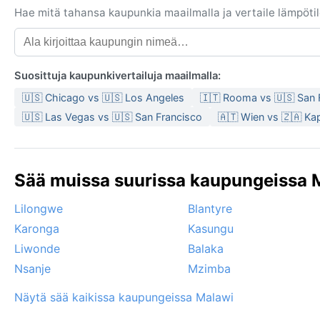
Hae mitä tahansa kaupunkia maailmalla ja vertaile lämpötilo
Suosittuja kaupunkivertailuja maailmalla:
🇺🇸 Chicago vs 🇺🇸 Los Angeles
🇮🇹 Rooma vs 🇺🇸 San 
🇺🇸 Las Vegas vs 🇺🇸 San Francisco
🇦🇹 Wien vs 🇿🇦 Ka
Sää muissa suurissa kaupungeissa M
Lilongwe
Blantyre
Karonga
Kasungu
Liwonde
Balaka
Nsanje
Mzimba
Näytä sää kaikissa kaupungeissa Malawi