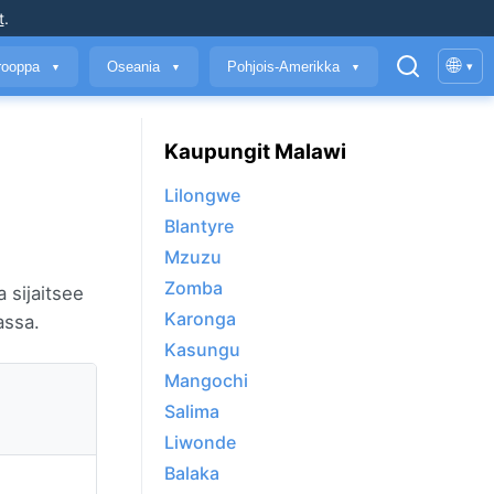
t
.
🌐
rooppa
Oseania
Pohjois-Amerikka
▾
▼
▼
▼
Kaupungit Malawi
Lilongwe
Blantyre
Mzuzu
Zomba
 sijaitsee
Karonga
assa.
Kasungu
Mangochi
Salima
Liwonde
Balaka