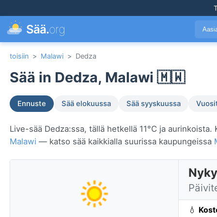
T
Sää.
org
Aasi
toisiin
>
Malawi
>
Dedza
Sää in Dedza, Malawi 🇲🇼
Ennuste
Sää elokuussa
Sää syyskuussa
Vuosi
Live-sää Dedza:ssa, tällä hetkellä 11°C ja aurinkoista.
Malawi
— katso sää kaikkialla suurissa kaupungeissa
Nyky
Päivit
💧
Kost