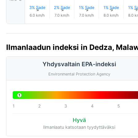
3% Sade
2% Sade
1% Sade
1% Sade
1% S
↑
↑
↑
↑
6.0 km/h
7.0 km/h
7.0 km/h
8.0 km/h
8.0 k
Ilmanlaadun indeksi in Dedza, Malaw
Yhdysvaltain EPA-indeksi
Environmental Protection Agency
1
1
2
3
4
5
Hyvä
Ilmanlaatu katsotaan tyydyttäväksi