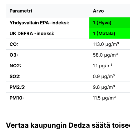
Parametri
Arvo
Yhdysvaltain EPA-indeksi:
1 (Hyvä)
UK DEFRA -indeksi:
1 (Matala)
CO:
113.0 µg/m³
O3:
58.0 µg/m³
NO2:
1.1 µg/m³
SO2:
0.9 µg/m³
PM2.5:
9.8 µg/m³
PM10:
11.5 µg/m³
Vertaa kaupungin Dedza säätä toise