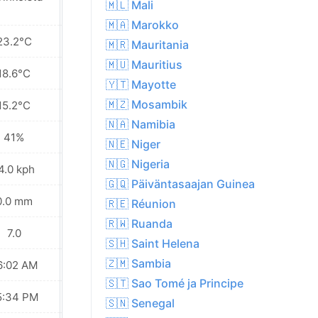
🇲🇱 Mali
🇲🇦 Marokko
23.2°C
21.7°C
🇲🇷 Mauritania
🇲🇺 Mauritius
18.6°C
18.3°C
🇾🇹 Mayotte
🇲🇿 Mosambik
15.2°C
15.1°C
🇳🇦 Namibia
41%
50%
🇳🇪 Niger
🇳🇬 Nigeria
4.0 kph
15.1 kph
🇬🇶 Päiväntasaajan Guinea
0.0 mm
0.0 mm
🇷🇪 Réunion
🇷🇼 Ruanda
7.0
7.0
🇸🇭 Saint Helena
🇿🇲 Sambia
6:02 AM
06:01 AM
🇸🇹 Sao Tomé ja Principe
5:34 PM
05:35 PM
🇸🇳 Senegal