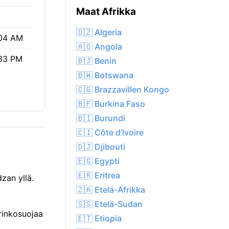
Maat Afrikka
🇩🇿 Algeria
04 AM
🇦🇴 Angola
33 PM
🇧🇯 Benin
🇧🇼 Botswana
🇨🇬 Brazzavillen Kongo
🇧🇫 Burkina Faso
🇧🇮 Burundi
🇨🇮 Côte d’Ivoire
🇩🇯 Djibouti
🇪🇬 Egypti
🇪🇷 Eritrea
zan yllä.
🇿🇦 Etelä-Afrikka
🇸🇸 Etelä-Sudan
rinkosuojaa
🇪🇹 Etiopia
.