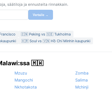
ja, säätiloja ja ennusteita rinnakkain.
Vertaile →
Francisco
🇨🇳 Peking vs 🇸🇪 Tukholma
pkaupunki
🇰🇷 Soul vs 🇻🇳 Hồ Chí Minhin kaupunki
alawi:ssa 🇲🇼
Mzuzu
Zomba
Mangochi
Salima
Nkhotakota
Mchinji