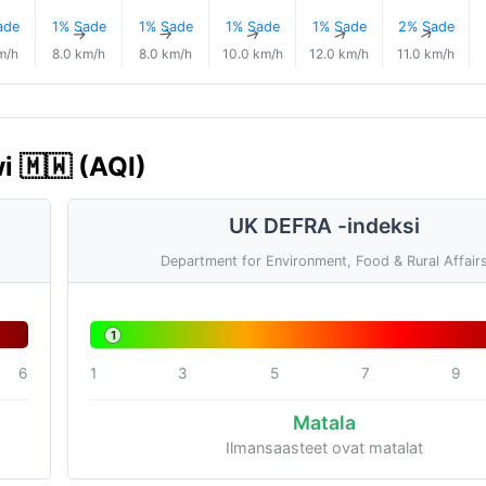
ade
1% Sade
1% Sade
1% Sade
1% Sade
2% Sade
↑
↑
↑
↑
↑
↑
m/h
8.0 km/h
8.0 km/h
10.0 km/h
12.0 km/h
11.0 km/h
i 🇲🇼 (AQI)
UK DEFRA -indeksi
Department for Environment, Food & Rural Affair
1
6
1
3
5
7
9
Matala
Ilmansaasteet ovat matalat