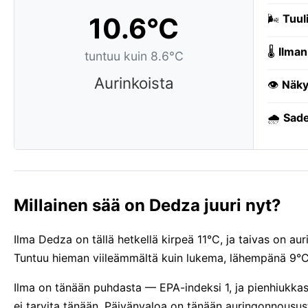
10.6°C
🌬️
Tuuli
🌡️
Ilman
tuntuu kuin 8.6°C
Aurinkoista
👁️
Näky
🌧️
Sade
Millainen sää on Dedza juuri nyt?
Ilma Dedza on tällä hetkellä kirpeä 11°C, ja taivas on au
Tuntuu hieman viileämmältä kuin lukema, lähempänä 9°C:t
Ilma on tänään puhdasta — EPA-indeksi 1, ja pienhiukka
ei tarvita tänään. Päivänvaloa on tänään auringonnousu