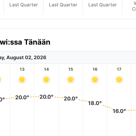
Last Quarter
Last Quarter
Last Quarter
C
awi:ssa Tänään
y, August 02, 2026
2
13
14
15
16
17
20.0°
20.0°
20.0°
0°
18.0°
16.0°