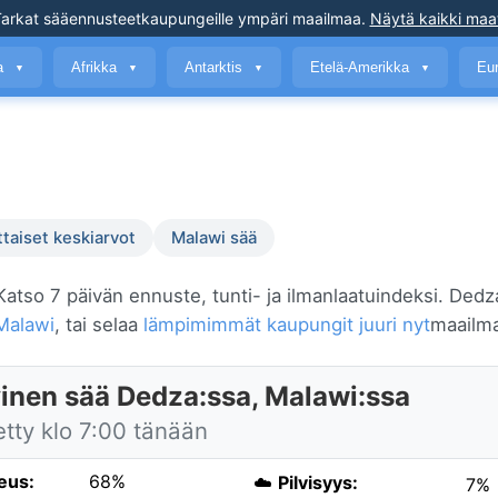
arkat sääennusteet
kaupungeille ympäri maailmaa
.
Näytä kaikki maa
a
Afrikka
Antarktis
Etelä-Amerikka
Eu
▼
▼
▼
▼
ttaiset keskiarvot
Malawi sää
 Katso 7 päivän ennuste, tunti- ja ilmanlaatuindeksi. Dedza
Malawi
, tai selaa
lämpimimmät kaupungit juuri nyt
maailm
inen sää Dedza:ssa, Malawi:ssa
etty klo 7:00 tänään
eus:
68%
☁️
Pilvisyys:
7%