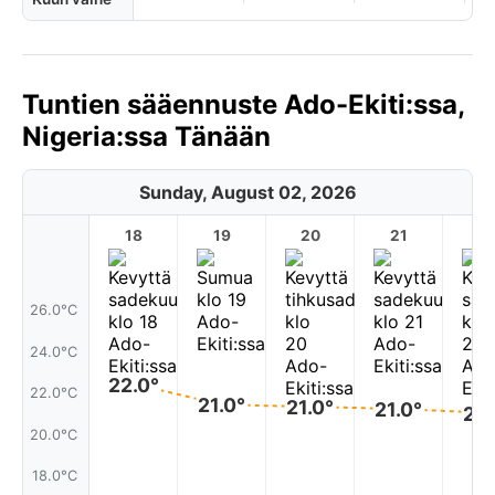
Tuntien sääennuste Ado-Ekiti:ssa,
Nigeria:ssa Tänään
Sunday, August 02, 2026
18
19
20
21
2
26.0°C
24.0°C
22.0°
22.0°C
21.0°
21.0°
21.0°
21.
20.0°C
18.0°C