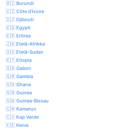
🇧🇮 Burundi
🇨🇮 Côte d’Ivoire
🇩🇯 Djibouti
🇪🇬 Egypti
🇪🇷 Eritrea
🇿🇦 Etelä-Afrikka
🇸🇸 Etelä-Sudan
🇪🇹 Etiopia
🇬🇦 Gabon
🇬🇲 Gambia
🇬🇭 Ghana
🇬🇳 Guinea
🇬🇼 Guinea-Bissau
🇨🇲 Kamerun
🇨🇻 Kap Verde
🇰🇪 Kenia