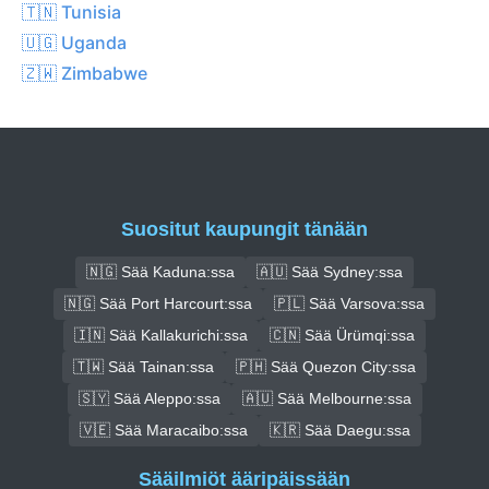
🇹🇳 Tunisia
🇺🇬 Uganda
🇿🇼 Zimbabwe
Suositut kaupungit tänään
🇳🇬 Sää Kaduna:ssa
🇦🇺 Sää Sydney:ssa
🇳🇬 Sää Port Harcourt:ssa
🇵🇱 Sää Varsova:ssa
🇮🇳 Sää Kallakurichi:ssa
🇨🇳 Sää Ürümqi:ssa
🇹🇼 Sää Tainan:ssa
🇵🇭 Sää Quezon City:ssa
🇸🇾 Sää Aleppo:ssa
🇦🇺 Sää Melbourne:ssa
🇻🇪 Sää Maracaibo:ssa
🇰🇷 Sää Daegu:ssa
Sääilmiöt ääripäissään