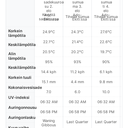
Kevyttä
Tiheää sumua
Tiheää sumua
Ti
sadekuuroa
Korkein
24.9°C
24.3°C
27.6°C
lämpötila
22.1°C
21.4°C
22.6°C
Keskilämpötila
20.5°C
20.2°C
19.7°C
Alin
lämpötila
95%
93%
90%
Keskilämpötila
14.4 kph
11.2 kph
6.1 kph
Korkein tuuli
15.1 mm
4.4 mm
9.8 mm
Kokonaisvesisade
7.0
6.0
10.0
UV-indeksi
06:32 AM
06:32 AM
06:32 AM
0
Auringonnousu
06:58 PM
06:58 PM
06:58 PM
Auringonlasku
Waning
Last Quarter
Last Quarter
La
Gibbous
Kuun vaihe