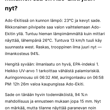
nyt?
Ado-Ekitissä on kunnon lämpö: 23°C ja kevyt sade.
Rikkonainen pilvipeite saa valon vaihtelemaan Ado-
Ekitin yllä. Tuntuu hieman lämpimämmältä kuin mittari
näyttää, lähempänä 26°C. Tuntuva 13 km/h tuuli käy
suunnasta west. Raskas, trooppinen ilma juuri nyt —
ilmankosteus 94%.
Hengitä syvään: ilmanlaatu on hyvä, EPA-indeksi 1.
Heikko UV-arvo 1 tarkoittaa vähäistä palamisriskiä.
Auringonnousu oli 06:32 AM, auringonlasku on 06:58
PM: 12h 26m valoa kaupungissa Ado-Ekiti.
Sade on tänään hyvin todennäköistä, 94 %:n
mahdollisuus ja ennusteen mukaan jopa 15 mm. Nyt
on märkää, mutta tilanne näyttää paranevan noin