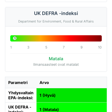
UK DEFRA -indeksi
Department for Environment, Food & Rural Affairs
1
1
3
5
7
9
10
Matala
Ilmansaasteet ovat matalat
Parametri
Arvo
Yhdysvaltain
1 (Hyvä)
EPA-indeksi:
UK DEFRA -
1 (Matala)
indeksi: