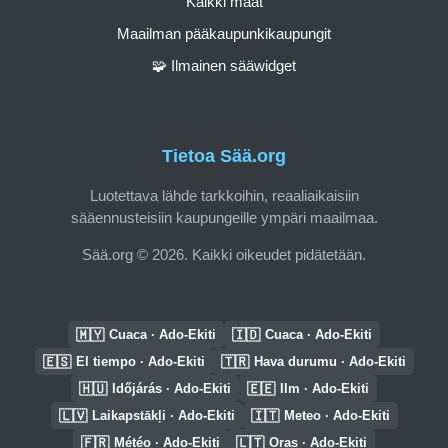
Kaikki maat
Maailman pääkaupunkikaupungit
🧩 Ilmainen sääwidget
Tietoa Sää.org
Luotettava lähde tarkkoihin, reaaliaikaisiin
sääennusteisiin kaupungeille ympäri maailmaa.
Sää.org © 2026. Kaikki oikeudet pidätetään.
🇲🇾
🇮🇩
Cuaca · Ado-Ekiti
Cuaca · Ado-Ekiti
🇪🇸
🇹🇷
El tiempo · Ado-Ekiti
Hava durumu · Ado-Ekiti
🇭🇺
🇪🇪
Időjárás · Ado-Ekiti
Ilm · Ado-Ekiti
🇱🇻
🇮🇹
Laikapstākļi · Ado-Ekiti
Meteo · Ado-Ekiti
🇫🇷
🇱🇹
Météo · Ado-Ekiti
Oras · Ado-Ekiti