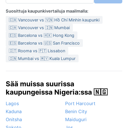
Suosittuja kaupunkivertailuja maailmalla:
🇨🇦 Vancouver vs 🇻🇳 Hồ Chí Minhin kaupunki
🇨🇦 Vancouver vs 🇮🇳 Mumbai
🇪🇸 Barcelona vs 🇭🇰 Hong Kong
🇪🇸 Barcelona vs 🇺🇸 San Francisco
🇮🇹 Rooma vs 🇵🇹 Lissabon
🇮🇳 Mumbai vs 🇲🇾 Kuala Lumpur
Sää muissa suurissa
kaupungeissa Nigeria:ssa 🇳🇬
Lagos
Port Harcourt
Kaduna
Benin City
Onitsha
Maiduguri
Sokoto
Jos