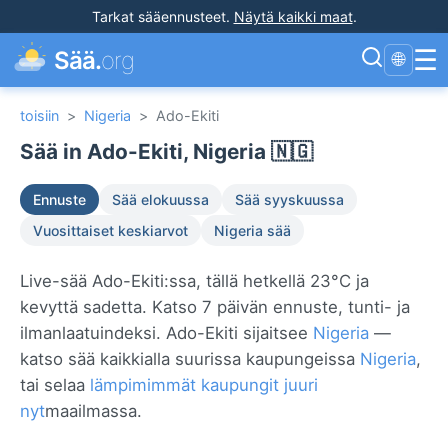
Tarkat sääennusteet
.
Näytä kaikki maat
.
☰
Sää.
org
🌐
toisiin
>
Nigeria
>
Ado-Ekiti
Sää in Ado-Ekiti, Nigeria 🇳🇬
Ennuste
Sää elokuussa
Sää syyskuussa
Vuosittaiset keskiarvot
Nigeria sää
Live-sää Ado-Ekiti:ssa, tällä hetkellä 23°C ja
kevyttä sadetta. Katso 7 päivän ennuste, tunti- ja
ilmanlaatuindeksi. Ado-Ekiti sijaitsee
Nigeria
—
katso sää kaikkialla suurissa kaupungeissa
Nigeria
,
tai selaa
lämpimimmät kaupungit juuri
nyt
maailmassa.