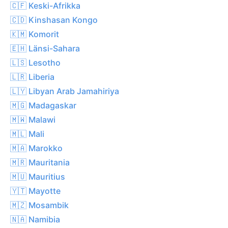
🇨🇫 Keski-Afrikka
🇨🇩 Kinshasan Kongo
🇰🇲 Komorit
🇪🇭 Länsi-Sahara
🇱🇸 Lesotho
🇱🇷 Liberia
🇱🇾 Libyan Arab Jamahiriya
🇲🇬 Madagaskar
🇲🇼 Malawi
🇲🇱 Mali
🇲🇦 Marokko
🇲🇷 Mauritania
🇲🇺 Mauritius
🇾🇹 Mayotte
🇲🇿 Mosambik
🇳🇦 Namibia