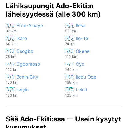
Lähikaupungit Ado-Ekiti:n
läheisyydessä (alle 300 km)
🇳🇬 Efon-Alaaye
🇳🇬 Ilesa
33 km
53 km
🇳🇬 Ikare
🇳🇬 Ile-Ife
60 km
74 km
🇳🇬 Osogbo
🇳🇬 Okene
75 km
112 km
🇳🇬 Ogbomoso
🇳🇬 Oyo
122 km
144 km
🇳🇬 Benin City
🇳🇬 Ijebu Ode
150 km
169 km
🇳🇬 Iseyin
🇳🇬 Lekki
183 km
183 km
Sää Ado-Ekiti:ssa — Usein kysytyt
kysymykset