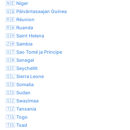
🇳🇪 Niger
🇬🇶 Päiväntasaajan Guinea
🇷🇪 Réunion
🇷🇼 Ruanda
🇸🇭 Saint Helena
🇿🇲 Sambia
🇸🇹 Sao Tomé ja Principe
🇸🇳 Senegal
🇸🇨 Seychellit
🇸🇱 Sierra Leone
🇸🇴 Somalia
🇸🇩 Sudan
🇸🇿 Swazimaa
🇹🇿 Tansania
🇹🇬 Togo
🇹🇩 Tsad