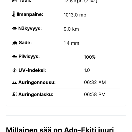
🌬️
Tuuli:
12.6 kph (214°)
🌡️
Ilmanpaine:
1013.0 mb
👁️
Näkyvyys:
9.0 km
🌧️
Sade:
1.4 mm
☁️
Pilvisyys:
100%
☀️
UV-indeksi:
1.0
🌅
Auringonnousu:
06:32 AM
🌇
Auringonlasku:
06:58 PM
Millainen sää on Ado-Ekiti juuri