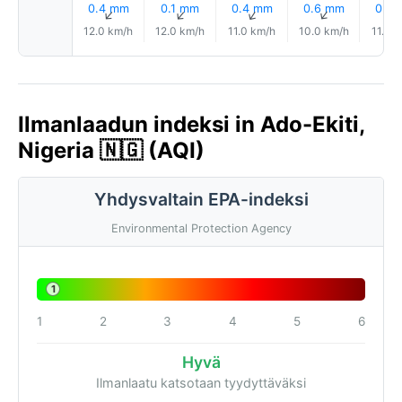
0.4 mm
0.1 mm
0.4 mm
0.6 mm
0.8
↑
↑
↑
↑
12.0 km/h
12.0 km/h
11.0 km/h
10.0 km/h
11.0 
Ilmanlaadun indeksi in Ado-Ekiti,
Nigeria 🇳🇬 (AQI)
Yhdysvaltain EPA-indeksi
Environmental Protection Agency
1
1
2
3
4
5
6
Hyvä
Ilmanlaatu katsotaan tyydyttäväksi