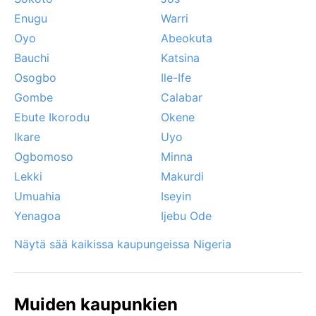
Enugu
Warri
Oyo
Abeokuta
Bauchi
Katsina
Osogbo
Ile-Ife
Gombe
Calabar
Ebute Ikorodu
Okene
Ikare
Uyo
Ogbomoso
Minna
Lekki
Makurdi
Umuahia
Iseyin
Yenagoa
Ijebu Ode
Näytä sää kaikissa kaupungeissa Nigeria
Muiden kaupunkien