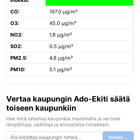
CO:
197.0 µg/m³
O3:
45.0 µg/m³
NO2:
1.8 µg/m³
SO2:
0.5 µg/m³
PM2.5:
4.8 µg/m³
PM10:
5.1 µg/m³
Vertaa kaupungin Ado-Ekiti säätä
toiseen kaupunkiin
Hae mitä tahansa kaupunkia maailmalla ja vertaile
lämpötiloja, säätiloja ja ennusteita rinnakkain.
Vertaile →