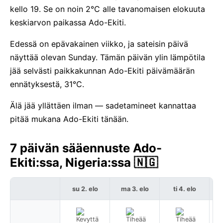
kello 19. Se on noin 2°C alle tavanomaisen elokuuta
keskiarvon paikassa Ado-Ekiti.
Edessä on epävakainen viikko, ja sateisin päivä
näyttää olevan Sunday. Tämän päivän ylin lämpötila
jää selvästi paikkakunnan Ado-Ekiti päivämäärän
ennätyksestä, 31°C.
Älä jää yllättäen ilman — sadetamineet kannattaa
pitää mukana Ado-Ekiti tänään.
7 päivän sääennuste Ado-
Ekiti:ssa, Nigeria:ssa 🇳🇬
su 2. elo
ma 3. elo
ti 4. elo