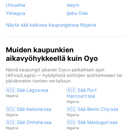
Umuahia
Iseyin
Yenagoa
Ijebu Ode
Näytä sää kaikissa kaupungeissa Nigeria
Muiden kaupunkien
aikavyöhykkeellä kuin Oyo
Nämä kaupungit jakavat Oyo:n paikallisen ajan
(Africa/Lagos) — hyödyllistä soittojen ajoittamiseen tai
päivänvalon tuntien vertailuun.
🇳🇬 Sää Lagos:ssa
🇳🇬 Sää Port
Harcourt:ssa
Nigeria
Nigeria
🇳🇬 Sää Kaduna:ssa
🇳🇬 Sää Benin City:ssa
Nigeria
Nigeria
🇳🇬 Sää Onitsha:ssa
🇳🇬 Sää Maiduguri:ssa
Nigeria
Nigeria