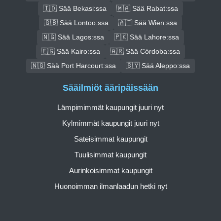
🇮🇩 Sää Bekasi:ssa
🇲🇦 Sää Rabat:ssa
🇬🇧 Sää Lontoo:ssa
🇦🇹 Sää Wien:ssa
🇳🇬 Sää Lagos:ssa
🇵🇰 Sää Lahore:ssa
🇪🇬 Sää Kairo:ssa
🇦🇷 Sää Córdoba:ssa
🇳🇬 Sää Port Harcourt:ssa
🇸🇾 Sää Aleppo:ssa
Sääilmiöt ääripäissään
Lämpimimmät kaupungit juuri nyt
Kylmimmät kaupungit juuri nyt
Sateisimmat kaupungit
Tuulisimmat kaupungit
Aurinkoisimmat kaupungit
Huonoimman ilmanlaadun hetki nyt