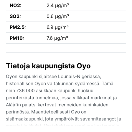
NO2:
2.4 µg/m³
SO2:
0.6 µg/m³
PM2.5:
6.9 µg/m³
PM10:
7.6 µg/m³
Tietoja kaupungista Oyo
Oyon kaupunki sijaitsee Lounais-Nigeriassa,
historiallisen Oyon valtakunnan sydämessä. Tämä
noin 736 000 asukkaan kaupunki huokuu
perinteikästä tunnelmaa, jossa vilkkaat markkinat ja
Aláàfin palatsi kertovat menneiden kuninkaiden
perinnöstä. Maantieteellisesti Oyo on
sisämaakaupunki, jota ympäröivät savannitasangot ja
matalat kukkulat. Vastakohtana rannikon kosteudelle