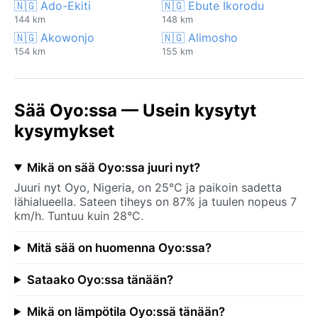
🇳🇬 Ado-Ekiti
🇳🇬 Ebute Ikorodu
144 km
148 km
🇳🇬 Akowonjo
🇳🇬 Alimosho
154 km
155 km
Sää Oyo:ssa — Usein kysytyt
kysymykset
Mikä on sää Oyo:ssa juuri nyt?
Juuri nyt Oyo, Nigeria, on 25°C ja paikoin sadetta
lähialueella. Sateen tiheys on 87% ja tuulen nopeus 7
km/h. Tuntuu kuin 28°C.
Mitä sää on huomenna Oyo:ssa?
Sataako Oyo:ssa tänään?
Mikä on lämpötila Oyo:ssä tänään?