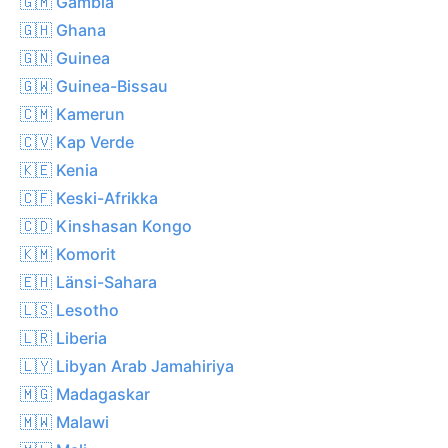
🇬🇲 Gambia
🇬🇭 Ghana
🇬🇳 Guinea
🇬🇼 Guinea-Bissau
🇨🇲 Kamerun
🇨🇻 Kap Verde
🇰🇪 Kenia
🇨🇫 Keski-Afrikka
🇨🇩 Kinshasan Kongo
🇰🇲 Komorit
🇪🇭 Länsi-Sahara
🇱🇸 Lesotho
🇱🇷 Liberia
🇱🇾 Libyan Arab Jamahiriya
🇲🇬 Madagaskar
🇲🇼 Malawi