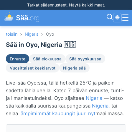
Tarkat sääennusteet
.
Näytä kaikki maat
.
☰
Sää.
org
🌐
toisiin
>
Nigeria
>
Oyo
Sää in Oyo, Nigeria 🇳🇬
Ennuste
Sää elokuussa
Sää syyskuussa
Vuosittaiset keskiarvot
Nigeria sää
Live-sää Oyo:ssa, tällä hetkellä 25°C ja paikoin
sadetta lähialueella. Katso 7 päivän ennuste, tunti-
ja ilmanlaatuindeksi. Oyo sijaitsee
Nigeria
— katso
sää kaikkialla suurissa kaupungeissa
Nigeria
, tai
selaa
lämpimimmät kaupungit juuri nyt
maailmassa.