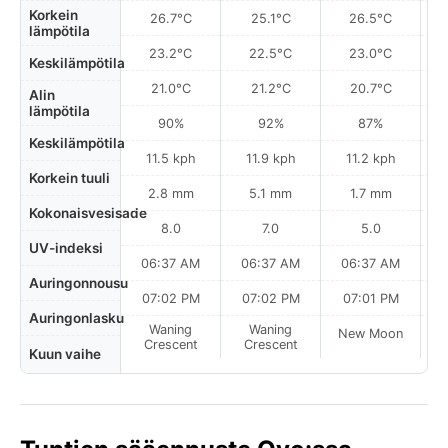
Korkein
26.7°C
25.1°C
26.5°C
lämpötila
23.2°C
22.5°C
23.0°C
Keskilämpötila
21.0°C
21.2°C
20.7°C
Alin
lämpötila
90%
92%
87%
Keskilämpötila
11.5 kph
11.9 kph
11.2 kph
Korkein tuuli
2.8 mm
5.1 mm
1.7 mm
Kokonaisvesisade
8.0
7.0
5.0
UV-indeksi
06:37 AM
06:37 AM
06:37 AM
Auringonnousu
07:02 PM
07:02 PM
07:01 PM
Auringonlasku
Waning
Waning
New Moon
N
Crescent
Crescent
Kuun vaihe