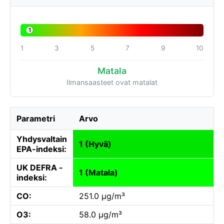
1
1
3
5
7
9
10
Matala
Ilmansaasteet ovat matalat
Parametri
Arvo
Yhdysvaltain
1 (Hyvä)
EPA-indeksi:
UK DEFRA -
1 (Matala)
indeksi:
CO:
251.0 µg/m³
O3:
58.0 µg/m³