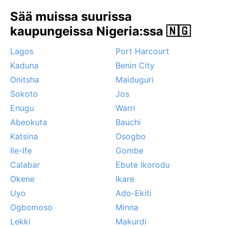
harmattan viilentää aavikon kuumuutta. Silloin taivas
Sää muissa suurissa
on usein utuinen, mutta päivät ovat miellyttäviä.
Keski-sadekautena kesä-syyskuussa rankkasateet ja
kaupungeissa Nigeria:ssa 🇳🇬
paikalliset tulvat voivat häiritä liikkumista. Trooppisia
Lagos
Port Harcourt
hirmumyrskyjä ei esiinny, mutta ukkosmyrskyt ovat
yleisiä. Harmattan tuo oman visuaalisen ilmiönsä:
Kaduna
Benin City
sumuinen, kultainen valo, joka peittää horisontin.
Onitsha
Maiduguri
Sokoto
Jos
Enugu
Warri
Abeokuta
Bauchi
Katsina
Osogbo
Ile-Ife
Gombe
Calabar
Ebute Ikorodu
Okene
Ikare
Uyo
Ado-Ekiti
Ogbomoso
Minna
Lekki
Makurdi