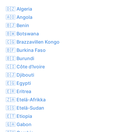
🇩🇿 Algeria
🇦🇴 Angola
🇧🇯 Benin
🇧🇼 Botswana
🇨🇬 Brazzavillen Kongo
🇧🇫 Burkina Faso
🇧🇮 Burundi
🇨🇮 Côte d’Ivoire
🇩🇯 Djibouti
🇪🇬 Egypti
🇪🇷 Eritrea
🇿🇦 Etelä-Afrikka
🇸🇸 Etelä-Sudan
🇪🇹 Etiopia
🇬🇦 Gabon