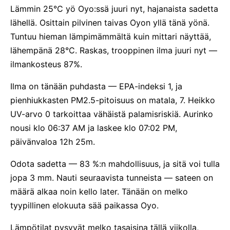
Lämmin 25°C yö Oyo:ssä juuri nyt, hajanaista sadetta
lähellä. Osittain pilvinen taivas Oyon yllä tänä yönä.
Tuntuu hieman lämpimämmältä kuin mittari näyttää,
lähempänä 28°C. Raskas, trooppinen ilma juuri nyt —
ilmankosteus 87%.
Ilma on tänään puhdasta — EPA-indeksi 1, ja
pienhiukkasten PM2.5-pitoisuus on matala, 7. Heikko
UV-arvo 0 tarkoittaa vähäistä palamisriskiä. Aurinko
nousi klo 06:37 AM ja laskee klo 07:02 PM,
päivänvaloa 12h 25m.
Odota sadetta — 83 %:n mahdollisuus, ja sitä voi tulla
jopa 3 mm. Nauti seuraavista tunneista — sateen on
määrä alkaa noin kello later. Tänään on melko
tyypillinen elokuuta sää paikassa Oyo.
Lämpötilat pysyvät melko tasaisina tällä viikolla,