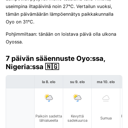
useimpina iltapäivinä noin 27°C. Vertailun vuoksi,
tämän päivämäärän lämpöennätys paikkakunnalla
Oyo on 31°C.
Pohjimmiltaan: tänään on loistava päivä olla ulkona
Oyossa.
7 päivän sääennuste Oyo:ssa,
Nigeria:ssa 🇳🇬
la 8. elo
su 9. elo
ma 10. elo
Paikoin sadetta
Kevyttä
Pai
Sumua
lähialueella
sadekuuroa
l