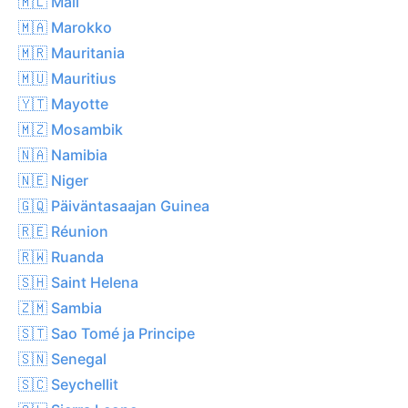
🇲🇱 Mali
🇲🇦 Marokko
🇲🇷 Mauritania
🇲🇺 Mauritius
🇾🇹 Mayotte
🇲🇿 Mosambik
🇳🇦 Namibia
🇳🇪 Niger
🇬🇶 Päiväntasaajan Guinea
🇷🇪 Réunion
🇷🇼 Ruanda
🇸🇭 Saint Helena
🇿🇲 Sambia
🇸🇹 Sao Tomé ja Principe
🇸🇳 Senegal
🇸🇨 Seychellit