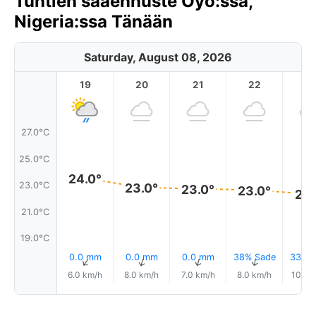
Tuntien sääennuste Oyo:ssa,
Nigeria:ssa Tänään
Saturday, August 08, 2026
19
20
21
22
2
27.0°C
25.0°C
24.0°
23.0°C
23.0°
23.0°
23.0°
22.
21.0°C
19.0°C
0.0 mm
0.0 mm
0.0 mm
38% Sade
33% S
↑
↑
↑
↑
6.0 km/h
8.0 km/h
7.0 km/h
8.0 km/h
10.0 