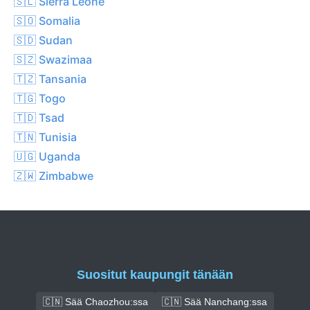
🇸🇱 Sierra Leone
🇸🇴 Somalia
🇸🇩 Sudan
🇸🇿 Swazimaa
🇹🇿 Tansania
🇹🇬 Togo
🇹🇩 Tsad
🇹🇳 Tunisia
🇺🇬 Uganda
🇿🇼 Zimbabwe
Suositut kaupungit tänään
🇨🇳 Sää Chaozhou:ssa
🇨🇳 Sää Nanchang:ssa