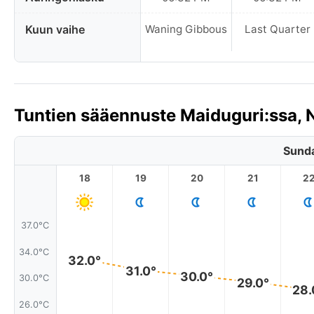
Kuun vaihe
Waning Gibbous
Last Quarter
Tuntien sääennuste Maiduguri:ssa, 
Sunda
18
19
20
21
2
37.0°C
34.0°C
32.0°
31.0°
30.0°
30.0°C
29.0°
28.
26.0°C