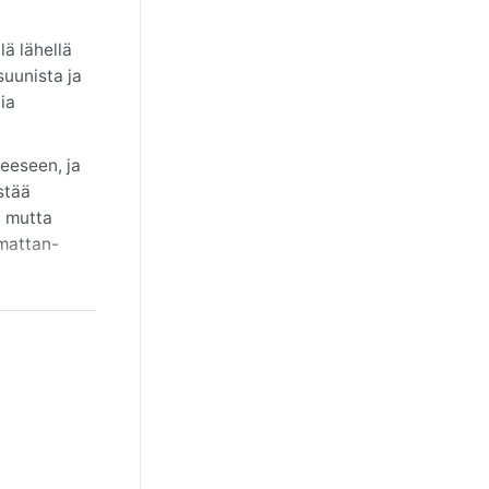
lä lähellä
suunista ja
ia
eeseen, ja
stää
, mutta
rmattan-
varsinkin
 ei täällä
a.