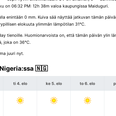
sku on 06:32 PM: 12h 38m valoa kaupungissa Maiduguri.
ulla enintään 0 mm. Kuiva sää näyttää jatkuvan tämän päivän
pillisen elokuuta ylimmän lämpötilan 31°C.
ay tienoille. Huomionarvoista on, että tämän päivän ylin lä
, joka on 36°C.
ma juuri nyt.
Nigeria:ssa 🇳🇬
ti 4. elo
ke 5. elo
to 6. elo
p