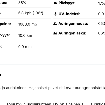
eus:
38%
☁️
Pilvisyys:
17%
:
6.8 kph (196°)
☀️
UV-indeksi:
0.0
🌅
Auringonnousu:
05:
paine:
1008.0 mb
🌇
Auringonlasku:
06:
vyys:
10.0 km
:
0.0 mm
?
 aurinkoinen. Hajanaiset pilvet rikkovat auringonpaistett
) — sopii hyvin ulkoliikuntaan. UV on alhainen, 0 — aurinko