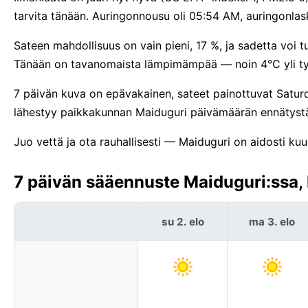
tarvita tänään. Auringonnousu oli 05:54 AM, auringonla
Sateen mahdollisuus on vain pieni, 17 %, ja sadetta voi t
Tänään on tavanomaista lämpimämpää — noin 4°C yli tyy
7 päivän kuva on epävakainen, sateet painottuvat Saturd
lähestyy paikkakunnan Maiduguri päivämäärän ennätystä
Juo vettä ja ota rauhallisesti — Maiduguri on aidosti kuu
7 päivän sääennuste Maiduguri:ssa, 
su 2. elo
ma 3. elo