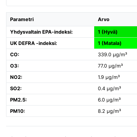
Parametri
Arvo
Yhdysvaltain EPA-indeksi:
1 (Hyvä)
UK DEFRA -indeksi:
1 (Matala)
CO:
339.0 µg/m³
O3:
77.0 µg/m³
NO2:
1.9 µg/m³
SO2:
0.4 µg/m³
PM2.5:
6.0 µg/m³
PM10:
8.2 µg/m³