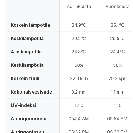
Aurinkoista
Aurinkoista
Korkein lämpötila
34.9°C
35.1°C
Keskilämpötila
29.2°C
29.5°C
Alin lämpötila
24.8°C
24.4°C
Keskilämpötila
58%
58%
Korkein tuuli
22.0 kph
29.2 kph
Kokonaisvesisade
0.2 mm
1.1 mm
UV-indeksi
12.0
11.0
Auringonnousu
05:54 AM
05:54 AM
Auringonlasku
06:32 PM
06:32 PM