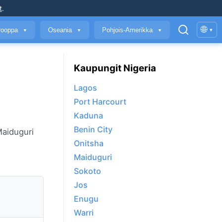
t
.
🌐
rooppa
Oseania
Pohjois-Amerikka
▾
▼
▼
▼
Kaupungit Nigeria
Lagos
Port Harcourt
Kaduna
Benin City
Maiduguri
Onitsha
Maiduguri
Sokoto
Jos
Enugu
Warri