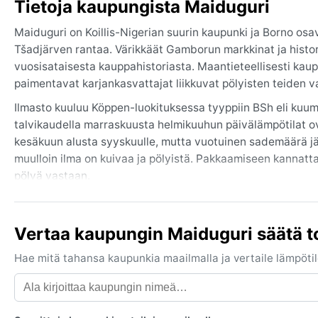
Tietoja kaupungista Maiduguri
Maiduguri on Koillis-Nigerian suurin kaupunki ja Borno osav
Tšadjärven rantaa. Värikkäät Gamborun markkinat ja histori
vuosisataisesta kauppahistoriasta. Maantieteellisesti kaup
paimentavat karjankasvattajat liikkuvat pölyisten teiden va
Ilmasto kuuluu Köppen-luokituksessa tyyppiin BSh eli kuum
talvikaudella marraskuusta helmikuuhun päivälämpötilat 
kesäkuun alusta syyskuulle, mutta vuotuinen sademäärä jä
muulloin ilma on kuivaa ja pölyistä. Pakkaamiseen kannatta
pölyä vastaan.
Paras aika matkustaa on marraskuun ja helmikuun välillä, jo
Huomattava sääilmiö on harmattan, pohjoisesta Saharasta p
Vertaa kaupungin Maiduguri säätä t
joulu–tammikuussa heikentäen näkyvyyttä ja aiheuttaen hen
tunneta; lämpötilat pysyttelevät ympäri vuoden korkeina, 
Hae mitä tahansa kaupunkia maailmalla ja vertaile lämpötilo