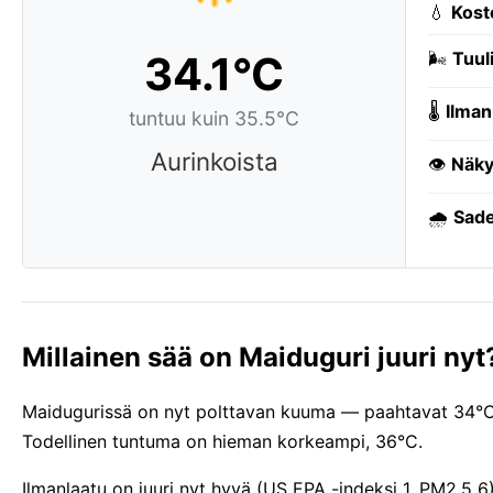
💧
Kost
34.1°C
🌬️
Tuuli
🌡️
Ilman
tuntuu kuin 35.5°C
Aurinkoista
👁️
Näky
🌧️
Sade
Millainen sää on Maiduguri juuri nyt
Maidugurissä on nyt polttavan kuuma — paahtavat 34°C ja
Todellinen tuntuma on hieman korkeampi, 36°C.
Ilmanlaatu on juuri nyt hyvä (US EPA -indeksi 1, PM2.5 6