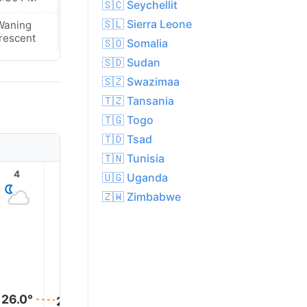
🇸🇨 Seychellit
🇸🇱 Sierra Leone
Waning
Waning
rescent
Crescent
🇸🇴 Somalia
🇸🇩 Sudan
🇸🇿 Swazimaa
🇹🇿 Tansania
🇹🇬 Togo
🇹🇩 Tsad
🇹🇳 Tunisia
4
5
6
7
8
9
🇺🇬 Uganda
🇿🇼 Zimbabwe
28.0°
26.0°
26.0°
26.0°
26.0°
25.0°