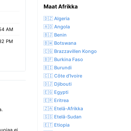
Maat Afrikka
🇩🇿 Algeria
🇦🇴 Angola
54 AM
🇧🇯 Benin
32 PM
🇧🇼 Botswana
🇨🇬 Brazzavillen Kongo
🇧🇫 Burkina Faso
🇧🇮 Burundi
🇨🇮 Côte d’Ivoire
🇩🇯 Djibouti
🇪🇬 Egypti
🇪🇷 Eritrea
🇿🇦 Etelä-Afrikka
a.
🇸🇸 Etelä-Sudan
🇪🇹 Etiopia
suojaa ei