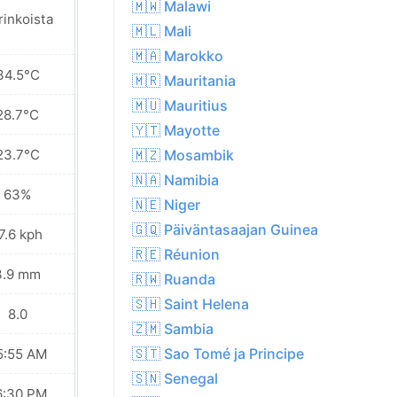
🇲🇼 Malawi
rinkoista
Aurinkoista
🇲🇱 Mali
🇲🇦 Marokko
34.5°C
33.6°C
🇲🇷 Mauritania
🇲🇺 Mauritius
28.7°C
27.5°C
🇾🇹 Mayotte
23.7°C
22.9°C
🇲🇿 Mosambik
🇳🇦 Namibia
63%
70%
🇳🇪 Niger
🇬🇶 Päiväntasaajan Guinea
7.6 kph
32.0 kph
🇷🇪 Réunion
3.9 mm
15.6 mm
🇷🇼 Ruanda
🇸🇭 Saint Helena
8.0
8.0
🇿🇲 Sambia
🇸🇹 Sao Tomé ja Principe
5:55 AM
05:55 AM
🇸🇳 Senegal
6:30 PM
06:30 PM