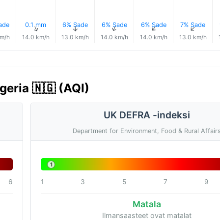
ade
0.1 mm
6% Sade
6% Sade
6% Sade
7% Sade
↑
↑
↑
↑
↑
↑
km/h
14.0 km/h
13.0 km/h
14.0 km/h
14.0 km/h
13.0 km/h
geria 🇳🇬 (AQI)
UK DEFRA -indeksi
Department for Environment, Food & Rural Affair
1
6
1
3
5
7
9
Matala
Ilmansaasteet ovat matalat