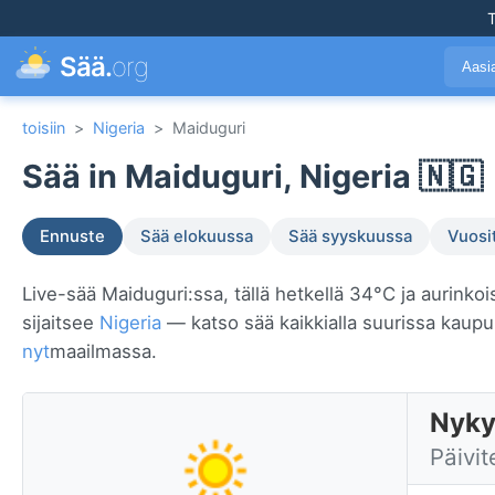
T
Sää.
org
Aasi
toisiin
>
Nigeria
>
Maiduguri
Sää in Maiduguri, Nigeria 🇳🇬
Ennuste
Sää elokuussa
Sää syyskuussa
Vuosi
Live-sää Maiduguri:ssa, tällä hetkellä 34°C ja aurinkoi
sijaitsee
Nigeria
— katso sää kaikkialla suurissa kaup
nyt
maailmassa.
Nyky
Päivit