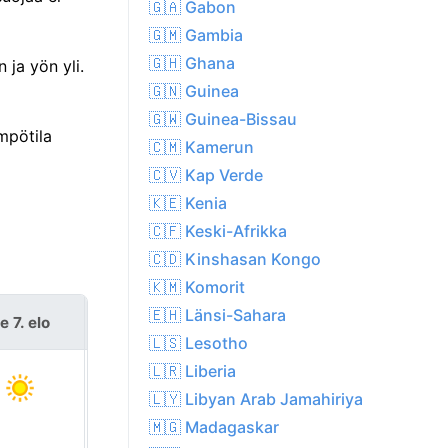
🇬🇦 Gabon
🇬🇲 Gambia
🇬🇭 Ghana
 ja yön yli.
🇬🇳 Guinea
🇬🇼 Guinea-Bissau
mpötila
🇨🇲 Kamerun
🇨🇻 Kap Verde
🇰🇪 Kenia
🇨🇫 Keski-Afrikka
🇨🇩 Kinshasan Kongo
🇰🇲 Komorit
🇪🇭 Länsi-Sahara
e 7. elo
la 8. elo
🇱🇸 Lesotho
🇱🇷 Liberia
🇱🇾 Libyan Arab Jamahiriya
🇲🇬 Madagaskar