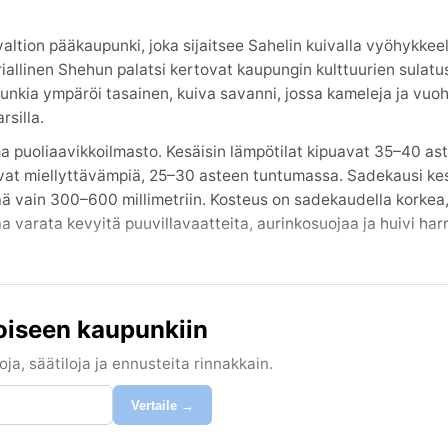
altion pääkaupunki, joka sijaitsee Sahelin kuivalla vyöhykkeel
allinen Shehun palatsi kertovat kaupungin kulttuurien sulatu
unkia ympäröi tasainen, kuiva savanni, jossa kameleja ja vuoh
rsilla.
a puoliaavikkoilmasto. Kesäisin lämpötilat kipuavat 35–40 ast
ovat miellyttävämpiä, 25–30 asteen tuntumassa. Sadekausi ke
ä vain 300–600 millimetriin. Kosteus on sadekaudella korkea
a varata kevyitä puuvillavaatteita, aurinkosuojaa ja huivi ha
lloin viileämpi ja kuivempi sää tekee oleskelusta siedettävää.
uhaltava kuuma ja pölyinen tuuli, joka laskeutuu kaupunkiin 
oiseen kaupunkiin
gitystieoireita. Trooppisia hirmumyrskyjä tai monsuunisateita
ja ainoa hengähdyshetki on lyhyt viileämpi kausi vuoden aluss
ja, säätiloja ja ennusteita rinnakkain.
Vertaile →