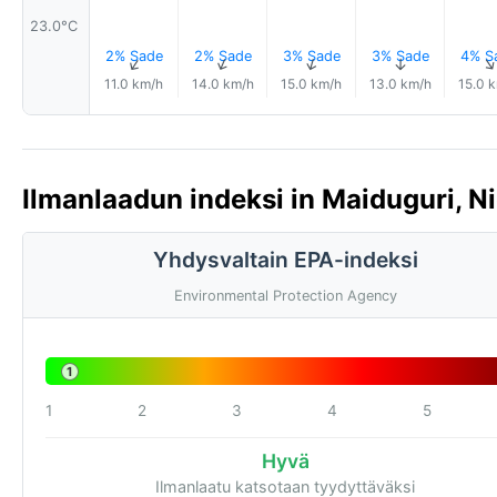
23.0°C
2% Sade
2% Sade
3% Sade
3% Sade
4% S
↑
↑
↑
↑
11.0 km/h
14.0 km/h
15.0 km/h
13.0 km/h
15.0 
Ilmanlaadun indeksi in Maiduguri, Ni
Yhdysvaltain EPA-indeksi
Environmental Protection Agency
1
1
2
3
4
5
Hyvä
Ilmanlaatu katsotaan tyydyttäväksi