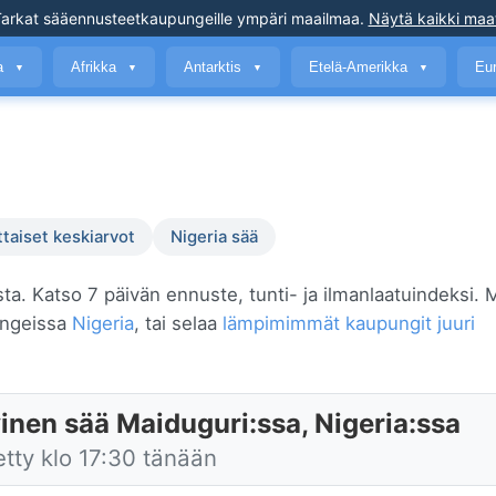
arkat sääennusteet
kaupungeille ympäri maailmaa
.
Näytä kaikki maa
a
Afrikka
Antarktis
Etelä-Amerikka
Eu
▼
▼
▼
▼
ttaiset keskiarvot
Nigeria sää
sta. Katso 7 päivän ennuste, tunti- ja ilmanlaatuindeksi. 
ungeissa
Nigeria
, tai selaa
lämpimimmät kaupungit juuri
inen sää Maiduguri:ssa, Nigeria:ssa
etty klo 17:30 tänään