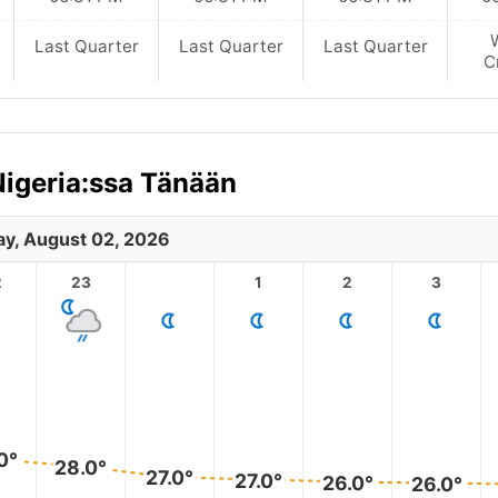
Last Quarter
Last Quarter
Last Quarter
C
Nigeria:ssa Tänään
y, August 02, 2026
2
23
1
2
3
0°
28.0°
27.0°
27.0°
26.0°
26.0°