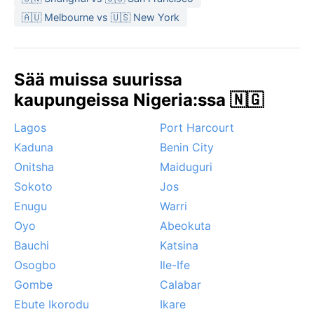
hengittävät kankaat ovat valttia.
🇦🇺 Melbourne vs 🇺🇸 New York
Paras matkustusaika sään kannalta on kuivan kauden
alku, marraskuusta helmikuuhun, jolloin kosteus on
alhaisempi ja lämpötila inhimillisempi. Harmattan tuo
Sää muissa suurissa
omanlaisensa tunnelman – aamuisin viileää, päivisin
kaupungeissa Nigeria:ssa 🇳🇬
kuumaa – mutta pöly voi vaivata hengitysteitä.
Rankkasateita tai trooppisia myrskyjä ei juuri esiinny,
Lagos
Port Harcourt
sillä Okene ei ole hurrikaanien reitillä. Sadekausi
Kaduna
Benin City
saattaa tuoda tulvia paikallisesti, mutta tyypillisesti
sade on raju mutta nopea. Kaupunki tarjoaa aidon
Onitsha
Maiduguri
kosketuksen Länsi-Afrikan savannin rytmiin.
Sokoto
Jos
Enugu
Warri
Oyo
Abeokuta
Bauchi
Katsina
Osogbo
Ile-Ife
Gombe
Calabar
Ebute Ikorodu
Ikare