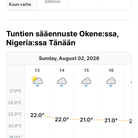
Gibbous
Kuun vaihe
Tuntien sääennuste Okene:ssa,
Nigeria:ssa Tänään
Sunday, August 02, 2026
13
14
15
16
17
27.0°C
25.0°C
22.0°C
22.0°
22.0°
21.0°
21.0°
21.
20.0°C
18.0°C