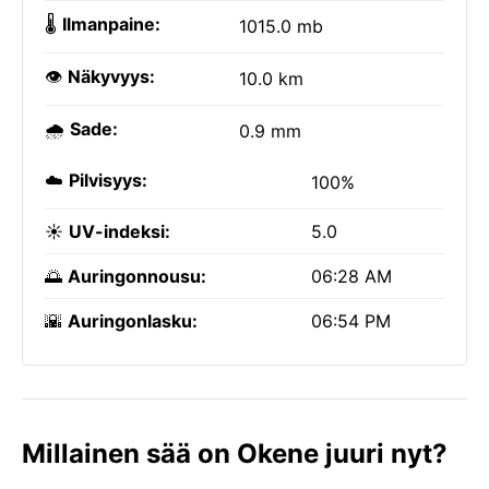
🌡️
Ilmanpaine:
1015.0 mb
👁️
Näkyvyys:
10.0 km
🌧️
Sade:
0.9 mm
☁️
Pilvisyys:
100%
☀️
UV-indeksi:
5.0
🌅
Auringonnousu:
06:28 AM
🌇
Auringonlasku:
06:54 PM
Millainen sää on Okene juuri nyt?