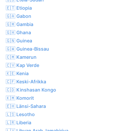
🇪🇹 Etiopia
🇬🇦 Gabon
🇬🇲 Gambia
🇬🇭 Ghana
🇬🇳 Guinea
🇬🇼 Guinea-Bissau
🇨🇲 Kamerun
🇨🇻 Kap Verde
🇰🇪 Kenia
🇨🇫 Keski-Afrikka
🇨🇩 Kinshasan Kongo
🇰🇲 Komorit
🇪🇭 Länsi-Sahara
🇱🇸 Lesotho
🇱🇷 Liberia
🇱🇾 Libyan Arab Jamahiriya