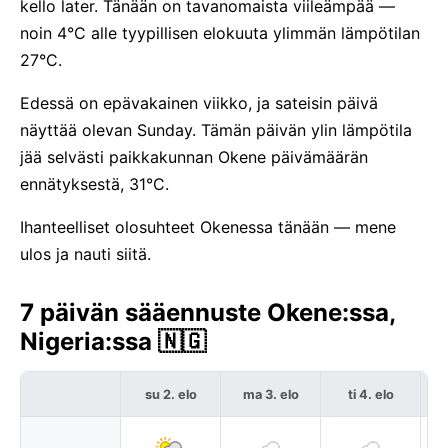
kello later. Tänään on tavanomaista viileämpää —
noin 4°C alle tyypillisen elokuuta ylimmän lämpötilan
27°C.
Edessä on epävakainen viikko, ja sateisin päivä
näyttää olevan Sunday. Tämän päivän ylin lämpötila
jää selvästi paikkakunnan Okene päivämäärän
ennätyksestä, 31°C.
Ihanteelliset olosuhteet Okenessa tänään — mene
ulos ja nauti siitä.
7 päivän sääennuste Okene:ssa,
Nigeria:ssa 🇳🇬
su 2. elo
ma 3. elo
ti 4. elo