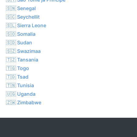
🇸🇳 Senegal
🇸🇨 Seychellit
🇸🇱 Sierra Leone
🇸🇴 Somalia
🇸🇩 Sudan
🇸🇿 Swazimaa
🇹🇿 Tansania
🇹🇬 Togo
🇹🇩 Tsad
🇹🇳 Tunisia
🇺🇬 Uganda
🇿🇼 Zimbabwe