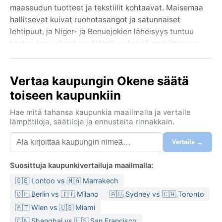
maaseudun tuotteet ja tekstiilit kohtaavat. Maisemaa
hallitsevat kuivat ruohotasangot ja satunnaiset
lehtipuut, ja Niger- ja Benuejokien läheisyys tuntuu
kosteuden vaihteluna. Nähtävyyksistä mainittakoon
Okenen keskusmoskeija ja perinteiset
käsityöläisalueet, jotka kertovat kaupungin rikkaasta
Vertaa kaupungin Okene säätä
historiasta.
toiseen kaupunkiin
Köppenin luokituksen mukaan Okene on trooppista
savannia (Aw). Ilmasto jakautuu kahteen selkeään
Hae mitä tahansa kaupunkia maailmalla ja vertaile
kauteen: sadekausi toukokuusta lokakuuhun tuo
lämpötiloja, säätiloja ja ennusteita rinnakkain.
rankkoja mutta lyhytkestoisia sateita, ja kosteus
Vertaile →
nousee tukalaksi. Lämpötilat pysyttelevät ympäri
vuoden 25–35 asteen tuntumassa. Kuiva kausi
Suosittuja kaupunkivertailuja maailmalla:
marraskuusta huhtikuuhun on kuuma ja pölyinen –
erityisesti joulu–helmikuussa harmattan-tuuli tuo
🇬🇧 Lontoo vs 🇲🇦 Marrakech
Sahara-autiomaasta hienoa pölyä, joka sameuttaa
🇩🇪 Berlin vs 🇮🇹 Milano
🇦🇺 Sydney vs 🇨🇦 Toronto
ilmaa ja laskee näkyvyyttä. Iholle sopivat kevyet
🇦🇹 Wien vs 🇺🇸 Miami
puuvillavaatteet ja sadekautta varten sateenvarjo;
🇨🇳 Shanghai vs 🇺🇸 San Francisco