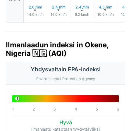
2.0 mm
2.4 mm
2.4 mm
4.5 mm
4.8
↑
↑
↑
↑
14.0 km/h
12.0 km/h
9.0 km/h
10.0 km/h
12.0 
Ilmanlaadun indeksi in Okene,
Nigeria 🇳🇬 (AQI)
Yhdysvaltain EPA-indeksi
Environmental Protection Agency
1
1
2
3
4
5
6
Hyvä
Ilmanlaatu katsotaan tyydyttäväksi