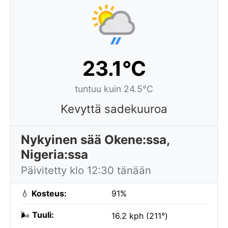
23.1°C
tuntuu kuin 24.5°C
Kevyttä sadekuuroa
Nykyinen sää Okene:ssa,
Nigeria:ssa
Päivitetty klo 12:30 tänään
💧
Kosteus:
91%
🌬️
Tuuli:
16.2 kph (211°)