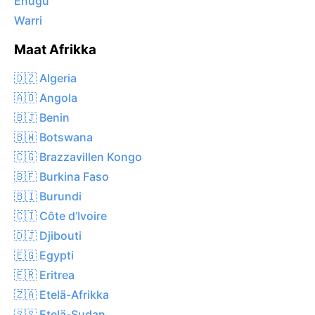
Enugu
Warri
Maat Afrikka
🇩🇿 Algeria
🇦🇴 Angola
🇧🇯 Benin
🇧🇼 Botswana
🇨🇬 Brazzavillen Kongo
🇧🇫 Burkina Faso
🇧🇮 Burundi
🇨🇮 Côte d’Ivoire
🇩🇯 Djibouti
🇪🇬 Egypti
🇪🇷 Eritrea
🇿🇦 Etelä-Afrikka
🇸🇸 Etelä-Sudan