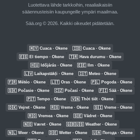
Luotettava lähde tarkkoihin, reaaliaikaisiin
sääennusteisiin kaupungeille ympäri maailmaa.
Sää.org © 2026. Kaikki oikeudet pidätetään.
🇲🇾
🇮🇩
Cuaca · Okene
Cuaca · Okene
🇪🇸
🇹🇷
El tiempo · Okene
Hava durumu · Okene
🇭🇺
🇪🇪
Időjárás · Okene
Ilm · Okene
🇱🇻
🇮🇹
Laikapstākļi · Okene
Meteo · Okene
🇫🇷
🇱🇹
🇵🇱
Météo · Okene
Oras · Okene
Pogoda · Okene
🇸🇰
🇨🇿
🇫🇮
Počasie · Okene
Počasí · Okene
Sää · Okene
🇵🇹
🇻🇳
Tempo · Okene
Thời tiết · Okene
🇩🇰
🇷🇸
🇸🇮
Vejret · Okene
Vreme · Okene
Vreme · Okene
🇷🇴
🇸🇪
Vremea · Okene
Vädret · Okene
🇳🇴
🇬🇧🇺🇸
Været · Okene
Weather · Okene
🇳🇱
🇩🇪
🇺🇦
Weer · Okene
Wetter · Okene
Погода · Okene