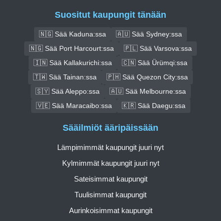
Suositut kaupungit tänään
🇳🇬 Sää Kaduna:ssa
🇦🇺 Sää Sydney:ssa
🇳🇬 Sää Port Harcourt:ssa
🇵🇱 Sää Varsova:ssa
🇮🇳 Sää Kallakurichi:ssa
🇨🇳 Sää Ürümqi:ssa
🇹🇼 Sää Tainan:ssa
🇵🇭 Sää Quezon City:ssa
🇸🇾 Sää Aleppo:ssa
🇦🇺 Sää Melbourne:ssa
🇻🇪 Sää Maracaibo:ssa
🇰🇷 Sää Daegu:ssa
Sääilmiöt ääripäissään
Lämpimimmät kaupungit juuri nyt
Kylmimmät kaupungit juuri nyt
Sateisimmat kaupungit
Tuulisimmat kaupungit
Aurinkoisimmat kaupungit