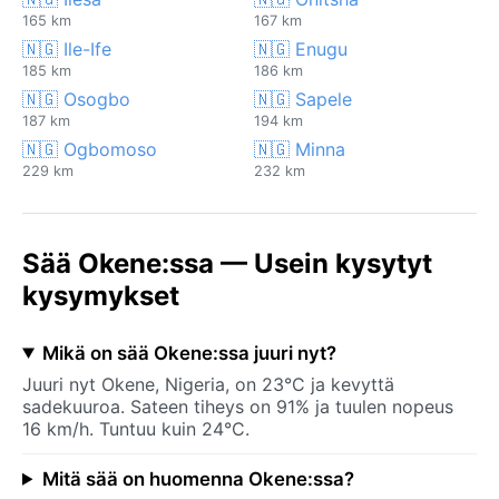
165 km
167 km
🇳🇬 Ile-Ife
🇳🇬 Enugu
185 km
186 km
🇳🇬 Osogbo
🇳🇬 Sapele
187 km
194 km
🇳🇬 Ogbomoso
🇳🇬 Minna
229 km
232 km
Sää Okene:ssa — Usein kysytyt
kysymykset
Mikä on sää Okene:ssa juuri nyt?
Juuri nyt Okene, Nigeria, on 23°C ja kevyttä
sadekuuroa. Sateen tiheys on 91% ja tuulen nopeus
16 km/h. Tuntuu kuin 24°C.
Mitä sää on huomenna Okene:ssa?