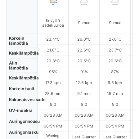
Kevyttä
Sumua
Sumua
sadekuuroa
s
Korkein
23.4°C
26.0°C
27.0°C
lämpötila
21.6°C
22.6°C
23.7°C
Keskilämpötila
20.8°C
20.5°C
20.6°C
Alin
lämpötila
96%
91%
87%
Keskilämpötila
17.3 kph
12.6 kph
6.5 kph
Korkein tuuli
28.6 mm
9.1 mm
19.7 mm
Kokonaisvesisade
8.0
8.0
9.0
UV-indeksi
06:28 AM
06:28 AM
06:28 AM
0
Auringonnousu
06:54 PM
06:54 PM
06:54 PM
Auringonlasku
Waning
Last Quarter
Last Quarter
La