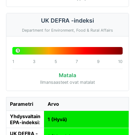
UK DEFRA -indeksi
Department for Environment, Food & Rural Affairs
1
1
3
5
7
9
10
Matala
Ilmansaasteet ovat matalat
Parametri
Arvo
Yhdysvaltain
1 (Hyvä)
EPA-indeksi:
UK DEFRA -