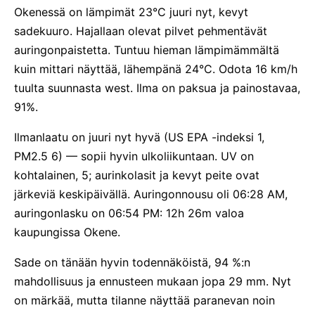
Okenessä on lämpimät 23°C juuri nyt, kevyt
sadekuuro. Hajallaan olevat pilvet pehmentävät
auringonpaistetta. Tuntuu hieman lämpimämmältä
kuin mittari näyttää, lähempänä 24°C. Odota 16 km/h
tuulta suunnasta west. Ilma on paksua ja painostavaa,
91%.
Ilmanlaatu on juuri nyt hyvä (US EPA -indeksi 1,
PM2.5 6) — sopii hyvin ulkoliikuntaan. UV on
kohtalainen, 5; aurinkolasit ja kevyt peite ovat
järkeviä keskipäivällä. Auringonnousu oli 06:28 AM,
auringonlasku on 06:54 PM: 12h 26m valoa
kaupungissa Okene.
Sade on tänään hyvin todennäköistä, 94 %:n
mahdollisuus ja ennusteen mukaan jopa 29 mm. Nyt
on märkää, mutta tilanne näyttää paranevan noin