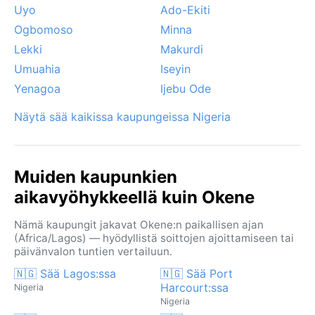
Uyo
Ado-Ekiti
Ogbomoso
Minna
Lekki
Makurdi
Umuahia
Iseyin
Yenagoa
Ijebu Ode
Näytä sää kaikissa kaupungeissa Nigeria
Muiden kaupunkien
aikavyöhykkeellä kuin Okene
Nämä kaupungit jakavat Okene:n paikallisen ajan
(Africa/Lagos) — hyödyllistä soittojen ajoittamiseen tai
päivänvalon tuntien vertailuun.
🇳🇬 Sää Lagos:ssa
🇳🇬 Sää Port
Harcourt:ssa
Nigeria
Nigeria