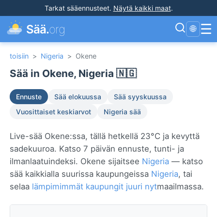
Tarkat sääennusteet
.
Näytä kaikki maat
.
☰
Sää.
org
🌐
toisiin
>
Nigeria
>
Okene
Sää in Okene, Nigeria 🇳🇬
Ennuste
Sää elokuussa
Sää syyskuussa
Vuosittaiset keskiarvot
Nigeria sää
Live-sää Okene:ssa, tällä hetkellä 23°C ja kevyttä
sadekuuroa. Katso 7 päivän ennuste, tunti- ja
ilmanlaatuindeksi. Okene sijaitsee
Nigeria
— katso
sää kaikkialla suurissa kaupungeissa
Nigeria
, tai
selaa
lämpimimmät kaupungit juuri nyt
maailmassa.