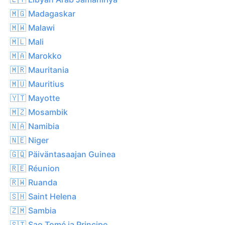
🇲🇬 Madagaskar
🇲🇼 Malawi
🇲🇱 Mali
🇲🇦 Marokko
🇲🇷 Mauritania
🇲🇺 Mauritius
🇾🇹 Mayotte
🇲🇿 Mosambik
🇳🇦 Namibia
🇳🇪 Niger
🇬🇶 Päiväntasaajan Guinea
🇷🇪 Réunion
🇷🇼 Ruanda
🇸🇭 Saint Helena
🇿🇲 Sambia
🇸🇹 Sao Tomé ja Principe