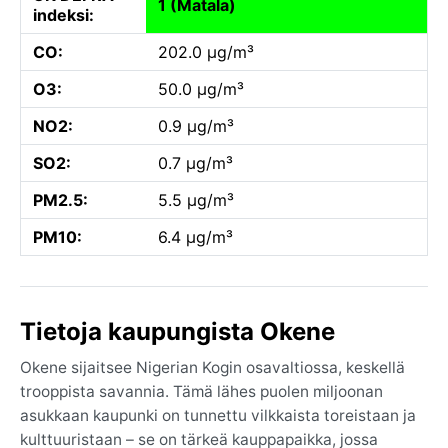
1 (Matala)
indeksi:
CO:
202.0 µg/m³
O3:
50.0 µg/m³
NO2:
0.9 µg/m³
SO2:
0.7 µg/m³
PM2.5:
5.5 µg/m³
PM10:
6.4 µg/m³
Tietoja kaupungista Okene
Okene sijaitsee Nigerian Kogin osavaltiossa, keskellä
trooppista savannia. Tämä lähes puolen miljoonan
asukkaan kaupunki on tunnettu vilkkaista toreistaan ja
kulttuuristaan – se on tärkeä kauppapaikka, jossa